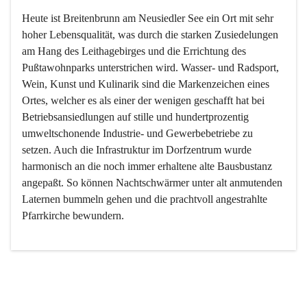
Heute ist Breitenbrunn am Neusiedler See ein Ort mit sehr 
hoher Lebensqualität, was durch die starken Zusiedelungen 
am Hang des Leithagebirges und die Errichtung des 
Pußtawohnparks unterstrichen wird. Wasser- und Radsport, 
Wein, Kunst und Kulinarik sind die Markenzeichen eines 
Ortes, welcher es als einer der wenigen geschafft hat bei 
Betriebsansiedlungen auf stille und hundertprozentig 
umweltschonende Industrie- und Gewerbebetriebe zu 
setzen. Auch die Infrastruktur im Dorfzentrum wurde 
harmonisch an die noch immer erhaltene alte Bausbustanz 
angepaßt. So können Nachtschwärmer unter alt anmutenden 
Laternen bummeln gehen und die prachtvoll angestrahlte 
Pfarrkirche bewundern.

Der Weinbau dominert heute nicht mehr, ist aber integrativer 
Bestandteil der Kultur des Ortes, da man hier schon lange 
von Massenweinbau auf Qualitätsweinbau umgestellt hat. 
So ist es auch nicht verwunderlich, dass eines der historisch 