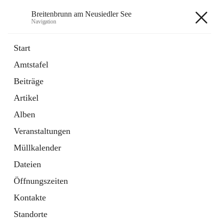
Breitenbrunn am Neusiedler See
Navigation
Breitenbrunn am Neusiedler See
Start
Amtstafel
Formulare
Beiträge
18 Schnellzugriffe
Artikel
Gemeindeservice
7 Schnellzugriffe
Alben
Veranstaltungen
+7
Müllkalender
Dateien
Öffnungszeiten
Kontakte
Hauptadresse
Standorte