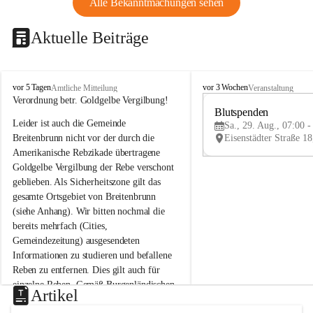
Alle Bekanntmachungen sehen
Aktuelle Beiträge
B
B
vor 5 Tagen
vor 3 Wochen
Amtliche Mitteilung
Veranstaltung
r
r
Verordnung betr. Goldgelbe Vergilbung!
e
e
Blutspenden
Leider ist auch die Gemeinde 
i
i
Sa., 29. Aug., 07:00 -
t
t
Breitenbrunn nicht vor der durch die 
e
e
Amerikanische Rebzikade übertragene 
n
n
Goldgelbe Vergilbung der Rebe verschont 
b
b
geblieben. Als Sicherheitszone gilt das 
r
r
gesamte Ortsgebiet von Breitenbrunn 
u
u
(siehe Anhang). Wir bitten nochmal die 
n
n
n
n
bereits mehrfach (Cities, 
a
a
Gemeindezeitung) ausgesendeten 
m
m
Informationen zu studieren und befallene 
N
N
Reben zu entfernen. Dies gilt auch für 
e
e
einzelne Reben. Gemäß Burgenländischen 
u
u
Artikel
Weinbaugesetz sind nicht gepflegte oder 
s
s