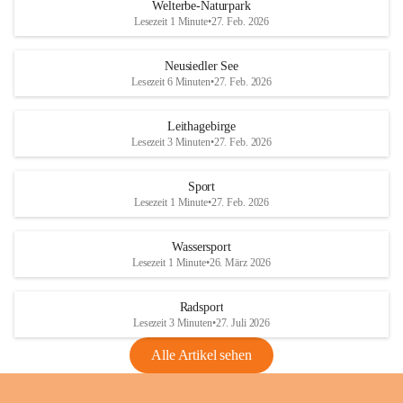
i
i
unzulässige Weingärten zu roden! Bitte 
Welterbe-Naturpark
e
e
helfen wir zusammen um unsere Winzer 
Lesezeit 1 Minute
•
27. Feb. 2026
d
d
vor den prognostizierten Ernteausfällen 
l
l
und den daraus folgenden wirtschaftlichen 
e
e
Neusiedler See
Schäden zu bewahren.
r
r
Lesezeit 6 Minuten
•
27. Feb. 2026
S
S
Verordnungen
e
e
Leithagebirge
04.08.2026
e
e
Lesezeit 3 Minuten
•
27. Feb. 2026
Maßnahmen zur Bekämpfung
der Goldgelben Vergilbung der
Sport
Rebe und der Amerikanischen
Lesezeit 1 Minute
•
27. Feb. 2026
Rebzikade
Anhang VBl. EU Nr. 18
Wassersport
_2026
Lesezeit 1 Minute
•
26. März 2026
1 Seite
•
1,4 MB
Radsport
VBl. EU Nr. 18_2026
Lesezeit 3 Minuten
•
27. Juli 2026
2 Seiten
•
2,1 MB
Alle Artikel sehen