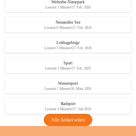
i
i
unzulässige Weingärten zu roden! Bitte 
Welterbe-Naturpark
e
e
helfen wir zusammen um unsere Winzer 
Lesezeit 1 Minute
•
27. Feb. 2026
d
d
vor den prognostizierten Ernteausfällen 
l
l
und den daraus folgenden wirtschaftlichen 
e
e
Neusiedler See
Schäden zu bewahren.
r
r
Lesezeit 6 Minuten
•
27. Feb. 2026
S
S
Verordnungen
e
e
Leithagebirge
04.08.2026
e
e
Lesezeit 3 Minuten
•
27. Feb. 2026
Maßnahmen zur Bekämpfung
der Goldgelben Vergilbung der
Sport
Rebe und der Amerikanischen
Lesezeit 1 Minute
•
27. Feb. 2026
Rebzikade
Anhang VBl. EU Nr. 18
Wassersport
_2026
Lesezeit 1 Minute
•
26. März 2026
1 Seite
•
1,4 MB
Radsport
VBl. EU Nr. 18_2026
Lesezeit 3 Minuten
•
27. Juli 2026
2 Seiten
•
2,1 MB
Alle Artikel sehen