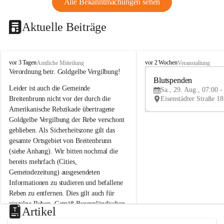
Alle Bekanntmachungen sehen
Aktuelle Beiträge
B
B
vor 3 Tagen
vor 2 Wochen
Amtliche Mitteilung
Veranstaltung
r
r
Verordnung betr. Goldgelbe Vergilbung!
e
e
Blutspenden
Leider ist auch die Gemeinde 
i
i
Sa., 29. Aug., 07:00 -
t
t
Breitenbrunn nicht vor der durch die 
e
e
Amerikanische Rebzikade übertragene 
n
n
Goldgelbe Vergilbung der Rebe verschont 
b
b
geblieben. Als Sicherheitszone gilt das 
r
r
gesamte Ortsgebiet von Breitenbrunn 
u
u
(siehe Anhang). Wir bitten nochmal die 
n
n
n
n
bereits mehrfach (Cities, 
a
a
Gemeindezeitung) ausgesendeten 
m
m
Informationen zu studieren und befallene 
N
N
Reben zu entfernen. Dies gilt auch für 
e
e
einzelne Reben. Gemäß Burgenländischen 
u
u
Artikel
Weinbaugesetz sind nicht gepflegte oder 
s
s