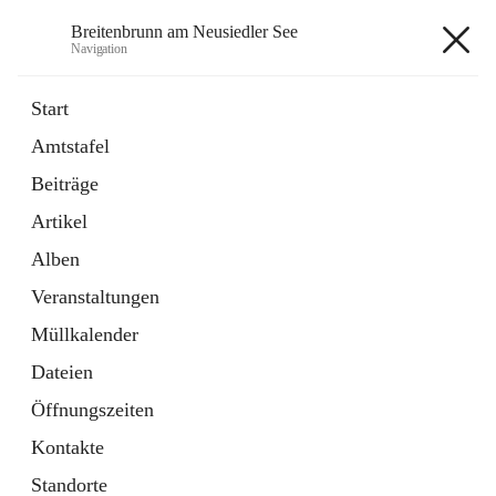
Breitenbrunn am Neusiedler See
Navigation
Breitenbrunn am Neusiedler See
Start
Amtstafel
Formulare
Beiträge
18 Schnellzugriffe
Artikel
Gemeindeservice
7 Schnellzugriffe
Alben
Veranstaltungen
+7
Müllkalender
Dateien
Öffnungszeiten
Kontakte
Hauptadresse
Standorte