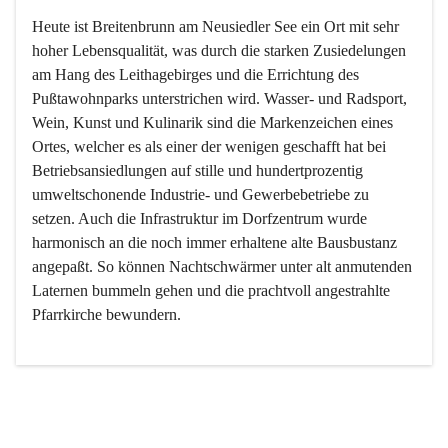
Heute ist Breitenbrunn am Neusiedler See ein Ort mit sehr 
hoher Lebensqualität, was durch die starken Zusiedelungen 
am Hang des Leithagebirges und die Errichtung des 
Pußtawohnparks unterstrichen wird. Wasser- und Radsport, 
Wein, Kunst und Kulinarik sind die Markenzeichen eines 
Ortes, welcher es als einer der wenigen geschafft hat bei 
Betriebsansiedlungen auf stille und hundertprozentig 
umweltschonende Industrie- und Gewerbebetriebe zu 
setzen. Auch die Infrastruktur im Dorfzentrum wurde 
harmonisch an die noch immer erhaltene alte Bausbustanz 
angepaßt. So können Nachtschwärmer unter alt anmutenden 
Laternen bummeln gehen und die prachtvoll angestrahlte 
Pfarrkirche bewundern.

Der Weinbau dominert heute nicht mehr, ist aber integrativer 
Bestandteil der Kultur des Ortes, da man hier schon lange 
von Massenweinbau auf Qualitätsweinbau umgestellt hat. 
So ist es auch nicht verwunderlich, dass eines der historisch 