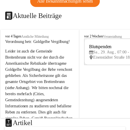
Alle Bekanntmachungen sehen
Aktuelle Beiträge
B
B
vor 4 Tagen
vor 2 Wochen
Amtliche Mitteilung
Veranstaltung
r
r
Verordnung betr. Goldgelbe Vergilbung!
e
e
Blutspenden
Leider ist auch die Gemeinde 
i
i
Sa., 29. Aug., 07:00 -
t
t
Breitenbrunn nicht vor der durch die 
e
e
Amerikanische Rebzikade übertragene 
n
n
Goldgelbe Vergilbung der Rebe verschont 
b
b
geblieben. Als Sicherheitszone gilt das 
r
r
gesamte Ortsgebiet von Breitenbrunn 
u
u
(siehe Anhang). Wir bitten nochmal die 
n
n
n
n
bereits mehrfach (Cities, 
a
a
Gemeindezeitung) ausgesendeten 
m
m
Informationen zu studieren und befallene 
N
N
Reben zu entfernen. Dies gilt auch für 
e
e
einzelne Reben. Gemäß Burgenländischen 
u
u
Artikel
Weinbaugesetz sind nicht gepflegte oder 
s
s