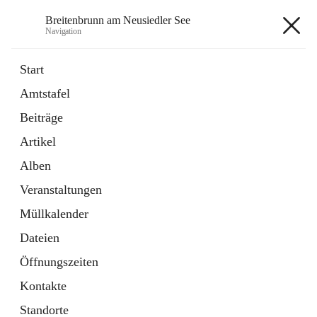
Breitenbrunn am Neusiedler See
Navigation
Breitenbrunn am Neusiedler See
Start
Amtstafel
Formulare
Beiträge
18 Schnellzugriffe
Artikel
Gemeindeservice
7 Schnellzugriffe
Alben
Veranstaltungen
+7
Müllkalender
Dateien
Öffnungszeiten
Kontakte
Hauptadresse
Standorte