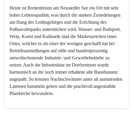
Heute ist Breitenbrunn am Neusiedler See ein Ort mit sehr 
hoher Lebensqualität, was durch die starken Zusiedelungen 
am Hang des Leithagebirges und die Errichtung des 
Pußtawohnparks unterstrichen wird. Wasser- und Radsport, 
Wein, Kunst und Kulinarik sind die Markenzeichen eines 
Ortes, welcher es als einer der wenigen geschafft hat bei 
Betriebsansiedlungen auf stille und hundertprozentig 
umweltschonende Industrie- und Gewerbebetriebe zu 
setzen. Auch die Infrastruktur im Dorfzentrum wurde 
harmonisch an die noch immer erhaltene alte Bausbustanz 
angepaßt. So können Nachtschwärmer unter alt anmutenden 
Laternen bummeln gehen und die prachtvoll angestrahlte 
Pfarrkirche bewundern.

Der Weinbau dominert heute nicht mehr, ist aber integrativer 
Bestandteil der Kultur des Ortes, da man hier schon lange 
von Massenweinbau auf Qualitätsweinbau umgestellt hat. 
So ist es auch nicht verwunderlich, dass eines der historisch 