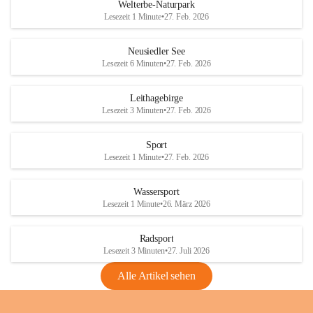
i
i
unzulässige Weingärten zu roden! Bitte 
Welterbe-Naturpark
e
e
helfen wir zusammen um unsere Winzer 
Lesezeit 1 Minute
•
27. Feb. 2026
d
d
vor den prognostizierten Ernteausfällen 
l
l
und den daraus folgenden wirtschaftlichen 
e
e
Neusiedler See
Schäden zu bewahren.
r
r
Lesezeit 6 Minuten
•
27. Feb. 2026
S
S
Verordnungen
e
e
Leithagebirge
04.08.2026
e
e
Lesezeit 3 Minuten
•
27. Feb. 2026
Maßnahmen zur Bekämpfung
der Goldgelben Vergilbung der
Sport
Rebe und der Amerikanischen
Lesezeit 1 Minute
•
27. Feb. 2026
Rebzikade
Anhang VBl. EU Nr. 18
Wassersport
_2026
Lesezeit 1 Minute
•
26. März 2026
1 Seite
•
1,4 MB
Radsport
VBl. EU Nr. 18_2026
Lesezeit 3 Minuten
•
27. Juli 2026
2 Seiten
•
2,1 MB
Alle Artikel sehen