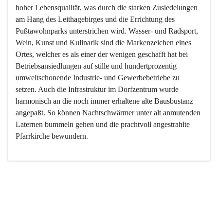
hoher Lebensqualität, was durch die starken Zusiedelungen 
am Hang des Leithagebirges und die Errichtung des 
Pußtawohnparks unterstrichen wird. Wasser- und Radsport, 
Wein, Kunst und Kulinarik sind die Markenzeichen eines 
Ortes, welcher es als einer der wenigen geschafft hat bei 
Betriebsansiedlungen auf stille und hundertprozentig 
umweltschonende Industrie- und Gewerbebetriebe zu 
setzen. Auch die Infrastruktur im Dorfzentrum wurde 
harmonisch an die noch immer erhaltene alte Bausbustanz 
angepaßt. So können Nachtschwärmer unter alt anmutenden 
Laternen bummeln gehen und die prachtvoll angestrahlte 
Pfarrkirche bewundern.

Der Weinbau dominert heute nicht mehr, ist aber integrativer 
Bestandteil der Kultur des Ortes, da man hier schon lange 
von Massenweinbau auf Qualitätsweinbau umgestellt hat. 
So ist es auch nicht verwunderlich, dass eines der historisch 
wertvollsten Gebäude die Ortsvinothek beherbergt und dass 
der Kellering ein beliebtes Ziel darstellt.
