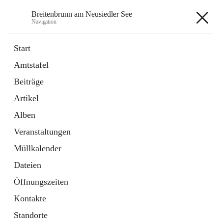
Breitenbrunn am Neusiedler See
Navigation
Breitenbrunn am Neusiedler See
Start
Amtstafel
Formulare
Beiträge
18 Schnellzugriffe
Artikel
Gemeindeservice
7 Schnellzugriffe
Alben
Veranstaltungen
+7
Müllkalender
Dateien
Öffnungszeiten
Kontakte
Hauptadresse
Standorte