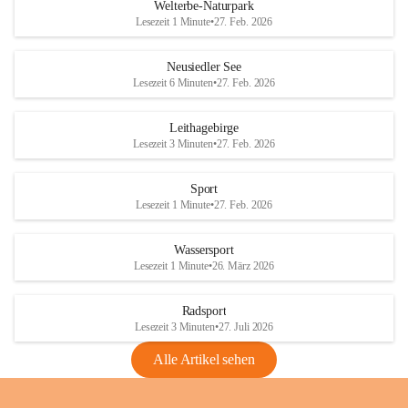
i
i
unzulässige Weingärten zu roden! Bitte 
Welterbe-Naturpark
e
e
helfen wir zusammen um unsere Winzer 
Lesezeit 1 Minute
•
27. Feb. 2026
d
d
vor den prognostizierten Ernteausfällen 
l
l
und den daraus folgenden wirtschaftlichen 
e
e
Neusiedler See
Schäden zu bewahren.
r
r
Lesezeit 6 Minuten
•
27. Feb. 2026
S
S
Verordnungen
e
e
Leithagebirge
04.08.2026
e
e
Lesezeit 3 Minuten
•
27. Feb. 2026
Maßnahmen zur Bekämpfung
der Goldgelben Vergilbung der
Sport
Rebe und der Amerikanischen
Lesezeit 1 Minute
•
27. Feb. 2026
Rebzikade
Anhang VBl. EU Nr. 18
Wassersport
_2026
Lesezeit 1 Minute
•
26. März 2026
1 Seite
•
1,4 MB
Radsport
VBl. EU Nr. 18_2026
Lesezeit 3 Minuten
•
27. Juli 2026
2 Seiten
•
2,1 MB
Alle Artikel sehen