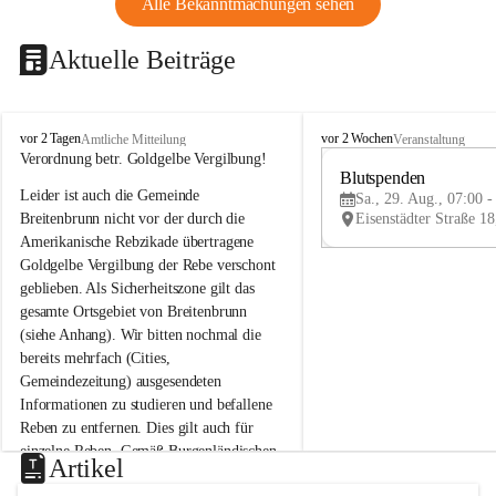
Alle Bekanntmachungen sehen
Aktuelle Beiträge
B
B
vor 2 Tagen
vor 2 Wochen
Amtliche Mitteilung
Veranstaltung
r
r
Verordnung betr. Goldgelbe Vergilbung!
e
e
Blutspenden
Leider ist auch die Gemeinde 
i
i
Sa., 29. Aug., 07:00 -
t
t
Breitenbrunn nicht vor der durch die 
e
e
Amerikanische Rebzikade übertragene 
n
n
Goldgelbe Vergilbung der Rebe verschont 
b
b
geblieben. Als Sicherheitszone gilt das 
r
r
gesamte Ortsgebiet von Breitenbrunn 
u
u
(siehe Anhang). Wir bitten nochmal die 
n
n
n
n
bereits mehrfach (Cities, 
a
a
Gemeindezeitung) ausgesendeten 
m
m
Informationen zu studieren und befallene 
N
N
Reben zu entfernen. Dies gilt auch für 
e
e
einzelne Reben. Gemäß Burgenländischen 
u
u
Artikel
Weinbaugesetz sind nicht gepflegte oder 
s
s