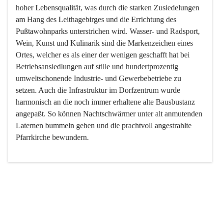
hoher Lebensqualität, was durch die starken Zusiedelungen 
am Hang des Leithagebirges und die Errichtung des 
Pußtawohnparks unterstrichen wird. Wasser- und Radsport, 
Wein, Kunst und Kulinarik sind die Markenzeichen eines 
Ortes, welcher es als einer der wenigen geschafft hat bei 
Betriebsansiedlungen auf stille und hundertprozentig 
umweltschonende Industrie- und Gewerbebetriebe zu 
setzen. Auch die Infrastruktur im Dorfzentrum wurde 
harmonisch an die noch immer erhaltene alte Bausbustanz 
angepaßt. So können Nachtschwärmer unter alt anmutenden 
Laternen bummeln gehen und die prachtvoll angestrahlte 
Pfarrkirche bewundern.

Der Weinbau dominert heute nicht mehr, ist aber integrativer 
Bestandteil der Kultur des Ortes, da man hier schon lange 
von Massenweinbau auf Qualitätsweinbau umgestellt hat. 
So ist es auch nicht verwunderlich, dass eines der historisch 
wertvollsten Gebäude die Ortsvinothek beherbergt und dass 
der Kellering ein beliebtes Ziel darstellt.
