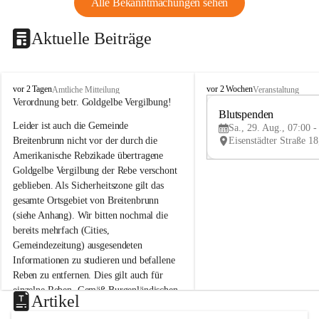
Alle Bekanntmachungen sehen
Aktuelle Beiträge
B
B
vor 2 Tagen
vor 2 Wochen
Amtliche Mitteilung
Veranstaltung
r
r
Verordnung betr. Goldgelbe Vergilbung!
e
e
Blutspenden
Leider ist auch die Gemeinde 
i
i
Sa., 29. Aug., 07:00 -
t
t
Breitenbrunn nicht vor der durch die 
e
e
Amerikanische Rebzikade übertragene 
n
n
Goldgelbe Vergilbung der Rebe verschont 
b
b
geblieben. Als Sicherheitszone gilt das 
r
r
gesamte Ortsgebiet von Breitenbrunn 
u
u
(siehe Anhang). Wir bitten nochmal die 
n
n
n
n
bereits mehrfach (Cities, 
a
a
Gemeindezeitung) ausgesendeten 
m
m
Informationen zu studieren und befallene 
N
N
Reben zu entfernen. Dies gilt auch für 
e
e
einzelne Reben. Gemäß Burgenländischen 
u
u
Artikel
Weinbaugesetz sind nicht gepflegte oder 
s
s