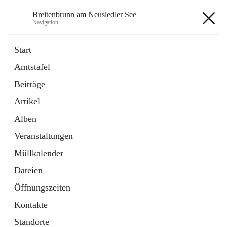
Breitenbrunn am Neusiedler See
Navigation
Breitenbrunn am Neusiedler See
Start
Amtstafel
Formulare
Beiträge
18 Schnellzugriffe
Artikel
Gemeindeservice
7 Schnellzugriffe
Alben
Veranstaltungen
+7
Müllkalender
Dateien
Öffnungszeiten
Kontakte
Hauptadresse
Standorte