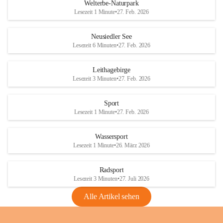
i
i
unzulässige Weingärten zu roden! Bitte 
Welterbe-Naturpark
e
e
helfen wir zusammen um unsere Winzer 
Lesezeit 1 Minute
•
27. Feb. 2026
d
d
vor den prognostizierten Ernteausfällen 
l
l
und den daraus folgenden wirtschaftlichen 
e
e
Neusiedler See
Schäden zu bewahren.
r
r
Lesezeit 6 Minuten
•
27. Feb. 2026
S
S
Verordnungen
e
e
Leithagebirge
04.08.2026
e
e
Lesezeit 3 Minuten
•
27. Feb. 2026
Maßnahmen zur Bekämpfung
der Goldgelben Vergilbung der
Sport
Rebe und der Amerikanischen
Lesezeit 1 Minute
•
27. Feb. 2026
Rebzikade
Anhang VBl. EU Nr. 18
Wassersport
_2026
Lesezeit 1 Minute
•
26. März 2026
1 Seite
•
1,4 MB
Radsport
VBl. EU Nr. 18_2026
Lesezeit 3 Minuten
•
27. Juli 2026
2 Seiten
•
2,1 MB
Alle Artikel sehen