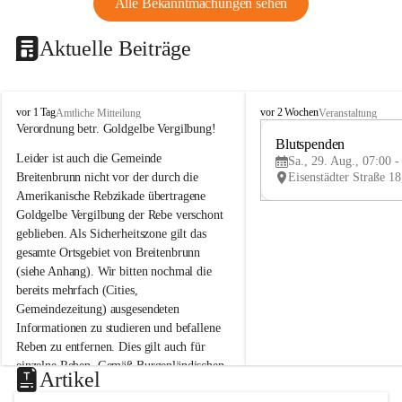
Alle Bekanntmachungen sehen
Aktuelle Beiträge
B
B
vor 1 Tag
vor 2 Wochen
Amtliche Mitteilung
Veranstaltung
r
r
Verordnung betr. Goldgelbe Vergilbung!
e
e
Blutspenden
Leider ist auch die Gemeinde 
i
i
Sa., 29. Aug., 07:00 -
t
t
Breitenbrunn nicht vor der durch die 
e
e
Amerikanische Rebzikade übertragene 
n
n
Goldgelbe Vergilbung der Rebe verschont 
b
b
geblieben. Als Sicherheitszone gilt das 
r
r
gesamte Ortsgebiet von Breitenbrunn 
u
u
(siehe Anhang). Wir bitten nochmal die 
n
n
n
n
bereits mehrfach (Cities, 
a
a
Gemeindezeitung) ausgesendeten 
m
m
Informationen zu studieren und befallene 
N
N
Reben zu entfernen. Dies gilt auch für 
e
e
einzelne Reben. Gemäß Burgenländischen 
u
u
Artikel
Weinbaugesetz sind nicht gepflegte oder 
s
s