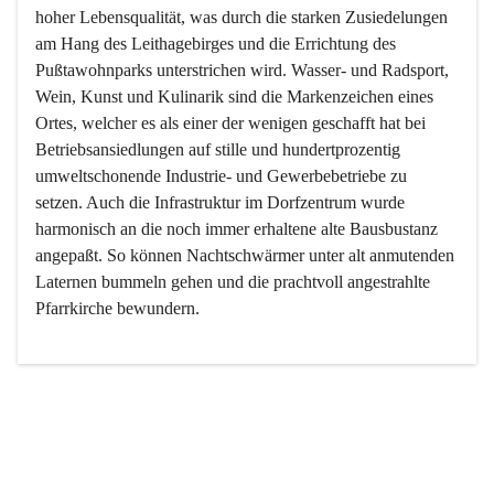
hoher Lebensqualität, was durch die starken Zusiedelungen 
am Hang des Leithagebirges und die Errichtung des 
Pußtawohnparks unterstrichen wird. Wasser- und Radsport, 
Wein, Kunst und Kulinarik sind die Markenzeichen eines 
Ortes, welcher es als einer der wenigen geschafft hat bei 
Betriebsansiedlungen auf stille und hundertprozentig 
umweltschonende Industrie- und Gewerbebetriebe zu 
setzen. Auch die Infrastruktur im Dorfzentrum wurde 
harmonisch an die noch immer erhaltene alte Bausbustanz 
angepaßt. So können Nachtschwärmer unter alt anmutenden 
Laternen bummeln gehen und die prachtvoll angestrahlte 
Pfarrkirche bewundern.

Der Weinbau dominert heute nicht mehr, ist aber integrativer 
Bestandteil der Kultur des Ortes, da man hier schon lange 
von Massenweinbau auf Qualitätsweinbau umgestellt hat. 
So ist es auch nicht verwunderlich, dass eines der historisch 
wertvollsten Gebäude die Ortsvinothek beherbergt und dass 
der Kellering ein beliebtes Ziel darstellt.
