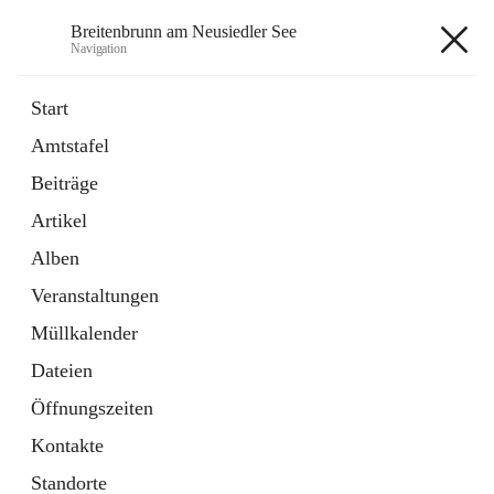
Breitenbrunn am Neusiedler See
Navigation
Breitenbrunn am Neusiedler See
Start
Amtstafel
Formulare
Beiträge
18 Schnellzugriffe
Artikel
Gemeindeservice
7 Schnellzugriffe
Alben
Veranstaltungen
+7
Müllkalender
Dateien
Öffnungszeiten
Kontakte
Hauptadresse
Standorte