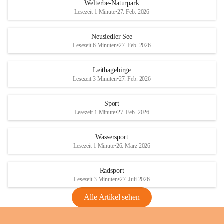
i
i
unzulässige Weingärten zu roden! Bitte 
Welterbe-Naturpark
e
e
helfen wir zusammen um unsere Winzer 
Lesezeit 1 Minute
•
27. Feb. 2026
d
d
vor den prognostizierten Ernteausfällen 
l
l
und den daraus folgenden wirtschaftlichen 
e
e
Neusiedler See
Schäden zu bewahren.
r
r
Lesezeit 6 Minuten
•
27. Feb. 2026
S
S
Verordnungen
e
e
Leithagebirge
04.08.2026
e
e
Lesezeit 3 Minuten
•
27. Feb. 2026
Maßnahmen zur Bekämpfung
der Goldgelben Vergilbung der
Sport
Rebe und der Amerikanischen
Lesezeit 1 Minute
•
27. Feb. 2026
Rebzikade
Anhang VBl. EU Nr. 18
Wassersport
_2026
Lesezeit 1 Minute
•
26. März 2026
1 Seite
•
1,4 MB
Radsport
VBl. EU Nr. 18_2026
Lesezeit 3 Minuten
•
27. Juli 2026
2 Seiten
•
2,1 MB
Alle Artikel sehen