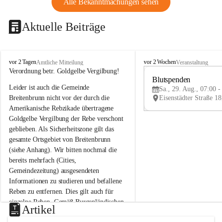
Alle Bekanntmachungen sehen
Aktuelle Beiträge
B
B
vor 2 Tagen
vor 2 Wochen
Amtliche Mitteilung
Veranstaltung
r
r
Verordnung betr. Goldgelbe Vergilbung!
e
e
Blutspenden
Leider ist auch die Gemeinde 
i
i
Sa., 29. Aug., 07:00 -
t
t
Breitenbrunn nicht vor der durch die 
e
e
Amerikanische Rebzikade übertragene 
n
n
Goldgelbe Vergilbung der Rebe verschont 
b
b
geblieben. Als Sicherheitszone gilt das 
r
r
gesamte Ortsgebiet von Breitenbrunn 
u
u
(siehe Anhang). Wir bitten nochmal die 
n
n
n
n
bereits mehrfach (Cities, 
a
a
Gemeindezeitung) ausgesendeten 
m
m
Informationen zu studieren und befallene 
N
N
Reben zu entfernen. Dies gilt auch für 
e
e
einzelne Reben. Gemäß Burgenländischen 
u
u
Artikel
Weinbaugesetz sind nicht gepflegte oder 
s
s