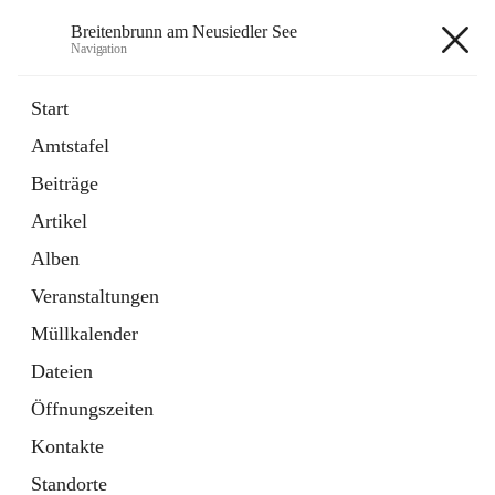
Breitenbrunn am Neusiedler See
Navigation
Breitenbrunn am Neusiedler See
Start
Amtstafel
Formulare
Beiträge
18 Schnellzugriffe
Artikel
Gemeindeservice
7 Schnellzugriffe
Alben
Veranstaltungen
+7
Müllkalender
Dateien
Öffnungszeiten
Kontakte
Hauptadresse
Standorte