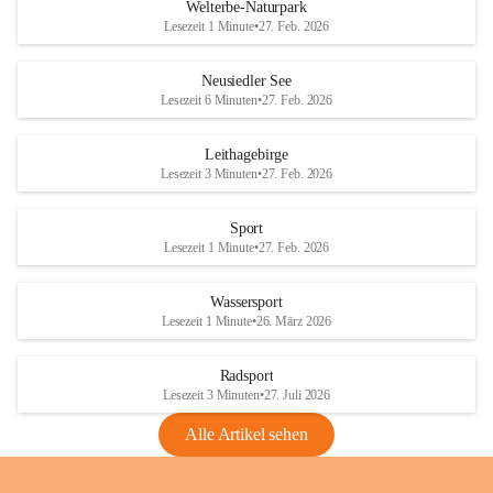
i
i
unzulässige Weingärten zu roden! Bitte 
Welterbe-Naturpark
e
e
helfen wir zusammen um unsere Winzer 
Lesezeit 1 Minute
•
27. Feb. 2026
d
d
vor den prognostizierten Ernteausfällen 
l
l
und den daraus folgenden wirtschaftlichen 
e
e
Neusiedler See
Schäden zu bewahren.
r
r
Lesezeit 6 Minuten
•
27. Feb. 2026
S
S
Verordnungen
e
e
Leithagebirge
04.08.2026
e
e
Lesezeit 3 Minuten
•
27. Feb. 2026
Maßnahmen zur Bekämpfung
der Goldgelben Vergilbung der
Sport
Rebe und der Amerikanischen
Lesezeit 1 Minute
•
27. Feb. 2026
Rebzikade
Anhang VBl. EU Nr. 18
Wassersport
_2026
Lesezeit 1 Minute
•
26. März 2026
1 Seite
•
1,4 MB
Radsport
VBl. EU Nr. 18_2026
Lesezeit 3 Minuten
•
27. Juli 2026
2 Seiten
•
2,1 MB
Alle Artikel sehen