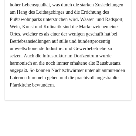
hoher Lebensqualität, was durch die starken Zusiedelungen 
am Hang des Leithagebirges und die Errichtung des 
Pußtawohnparks unterstrichen wird. Wasser- und Radsport, 
Wein, Kunst und Kulinarik sind die Markenzeichen eines 
Ortes, welcher es als einer der wenigen geschafft hat bei 
Betriebsansiedlungen auf stille und hundertprozentig 
umweltschonende Industrie- und Gewerbebetriebe zu 
setzen. Auch die Infrastruktur im Dorfzentrum wurde 
harmonisch an die noch immer erhaltene alte Bausbustanz 
angepaßt. So können Nachtschwärmer unter alt anmutenden 
Laternen bummeln gehen und die prachtvoll angestrahlte 
Pfarrkirche bewundern.

Der Weinbau dominert heute nicht mehr, ist aber integrativer 
Bestandteil der Kultur des Ortes, da man hier schon lange 
von Massenweinbau auf Qualitätsweinbau umgestellt hat. 
So ist es auch nicht verwunderlich, dass eines der historisch 
wertvollsten Gebäude die Ortsvinothek beherbergt und dass 
der Kellering ein beliebtes Ziel darstellt.
