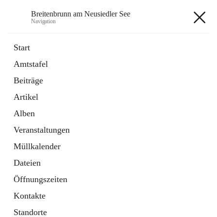
Breitenbrunn am Neusiedler See
Navigation
Breitenbrunn am Neusiedler See
Start
Amtstafel
Formulare
Beiträge
18 Schnellzugriffe
Artikel
Gemeindeservice
7 Schnellzugriffe
Alben
Veranstaltungen
+7
Müllkalender
Dateien
Öffnungszeiten
Kontakte
Hauptadresse
Standorte