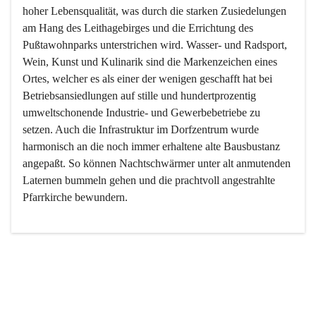
hoher Lebensqualität, was durch die starken Zusiedelungen 
am Hang des Leithagebirges und die Errichtung des 
Pußtawohnparks unterstrichen wird. Wasser- und Radsport, 
Wein, Kunst und Kulinarik sind die Markenzeichen eines 
Ortes, welcher es als einer der wenigen geschafft hat bei 
Betriebsansiedlungen auf stille und hundertprozentig 
umweltschonende Industrie- und Gewerbebetriebe zu 
setzen. Auch die Infrastruktur im Dorfzentrum wurde 
harmonisch an die noch immer erhaltene alte Bausbustanz 
angepaßt. So können Nachtschwärmer unter alt anmutenden 
Laternen bummeln gehen und die prachtvoll angestrahlte 
Pfarrkirche bewundern.

Der Weinbau dominert heute nicht mehr, ist aber integrativer 
Bestandteil der Kultur des Ortes, da man hier schon lange 
von Massenweinbau auf Qualitätsweinbau umgestellt hat. 
So ist es auch nicht verwunderlich, dass eines der historisch 
wertvollsten Gebäude die Ortsvinothek beherbergt und dass 
der Kellering ein beliebtes Ziel darstellt.
