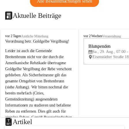
Alle Bekanntmachungen sehen
Aktuelle Beiträge
B
B
vor 2 Tagen
vor 2 Wochen
Amtliche Mitteilung
Veranstaltung
r
r
Verordnung betr. Goldgelbe Vergilbung!
e
e
Blutspenden
Leider ist auch die Gemeinde 
i
i
Sa., 29. Aug., 07:00 -
t
t
Breitenbrunn nicht vor der durch die 
e
e
Amerikanische Rebzikade übertragene 
n
n
Goldgelbe Vergilbung der Rebe verschont 
b
b
geblieben. Als Sicherheitszone gilt das 
r
r
gesamte Ortsgebiet von Breitenbrunn 
u
u
(siehe Anhang). Wir bitten nochmal die 
n
n
n
n
bereits mehrfach (Cities, 
a
a
Gemeindezeitung) ausgesendeten 
m
m
Informationen zu studieren und befallene 
N
N
Reben zu entfernen. Dies gilt auch für 
e
e
einzelne Reben. Gemäß Burgenländischen 
u
u
Artikel
Weinbaugesetz sind nicht gepflegte oder 
s
s