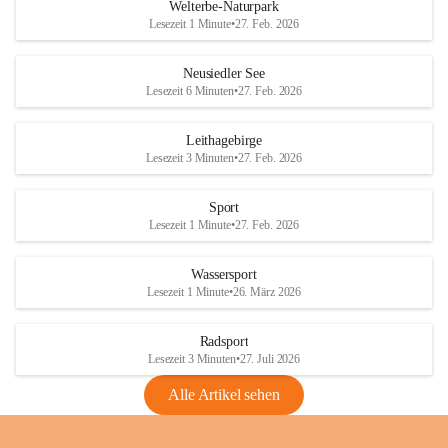
i
i
unzulässige Weingärten zu roden! Bitte 
Welterbe-Naturpark
e
e
helfen wir zusammen um unsere Winzer 
Lesezeit 1 Minute
•
27. Feb. 2026
d
d
vor den prognostizierten Ernteausfällen 
l
l
und den daraus folgenden wirtschaftlichen 
e
e
Neusiedler See
Schäden zu bewahren.
r
r
Lesezeit 6 Minuten
•
27. Feb. 2026
S
S
Verordnungen
e
e
Leithagebirge
04.08.2026
e
e
Lesezeit 3 Minuten
•
27. Feb. 2026
Maßnahmen zur Bekämpfung
der Goldgelben Vergilbung der
Sport
Rebe und der Amerikanischen
Lesezeit 1 Minute
•
27. Feb. 2026
Rebzikade
Anhang VBl. EU Nr. 18
Wassersport
_2026
Lesezeit 1 Minute
•
26. März 2026
1 Seite
•
1,4 MB
Radsport
VBl. EU Nr. 18_2026
Lesezeit 3 Minuten
•
27. Juli 2026
2 Seiten
•
2,1 MB
Alle Artikel sehen