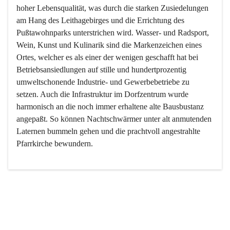
hoher Lebensqualität, was durch die starken Zusiedelungen 
am Hang des Leithagebirges und die Errichtung des 
Pußtawohnparks unterstrichen wird. Wasser- und Radsport, 
Wein, Kunst und Kulinarik sind die Markenzeichen eines 
Ortes, welcher es als einer der wenigen geschafft hat bei 
Betriebsansiedlungen auf stille und hundertprozentig 
umweltschonende Industrie- und Gewerbebetriebe zu 
setzen. Auch die Infrastruktur im Dorfzentrum wurde 
harmonisch an die noch immer erhaltene alte Bausbustanz 
angepaßt. So können Nachtschwärmer unter alt anmutenden 
Laternen bummeln gehen und die prachtvoll angestrahlte 
Pfarrkirche bewundern.

Der Weinbau dominert heute nicht mehr, ist aber integrativer 
Bestandteil der Kultur des Ortes, da man hier schon lange 
von Massenweinbau auf Qualitätsweinbau umgestellt hat. 
So ist es auch nicht verwunderlich, dass eines der historisch 
wertvollsten Gebäude die Ortsvinothek beherbergt und dass 
der Kellering ein beliebtes Ziel darstellt.
