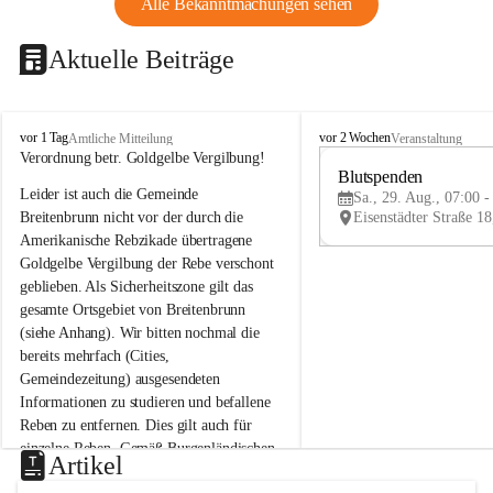
Alle Bekanntmachungen sehen
Aktuelle Beiträge
B
B
vor 1 Tag
vor 2 Wochen
Amtliche Mitteilung
Veranstaltung
r
r
Verordnung betr. Goldgelbe Vergilbung!
e
e
Blutspenden
Leider ist auch die Gemeinde 
i
i
Sa., 29. Aug., 07:00 -
t
t
Breitenbrunn nicht vor der durch die 
e
e
Amerikanische Rebzikade übertragene 
n
n
Goldgelbe Vergilbung der Rebe verschont 
b
b
geblieben. Als Sicherheitszone gilt das 
r
r
gesamte Ortsgebiet von Breitenbrunn 
u
u
(siehe Anhang). Wir bitten nochmal die 
n
n
n
n
bereits mehrfach (Cities, 
a
a
Gemeindezeitung) ausgesendeten 
m
m
Informationen zu studieren und befallene 
N
N
Reben zu entfernen. Dies gilt auch für 
e
e
einzelne Reben. Gemäß Burgenländischen 
u
u
Artikel
Weinbaugesetz sind nicht gepflegte oder 
s
s