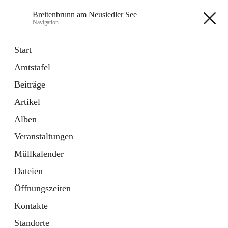
Breitenbrunn am Neusiedler See
Navigation
Breitenbrunn am Neusiedler See
Start
Amtstafel
Formulare
Beiträge
18 Schnellzugriffe
Artikel
Gemeindeservice
7 Schnellzugriffe
Alben
Veranstaltungen
+7
Müllkalender
Dateien
Öffnungszeiten
Kontakte
Hauptadresse
Standorte