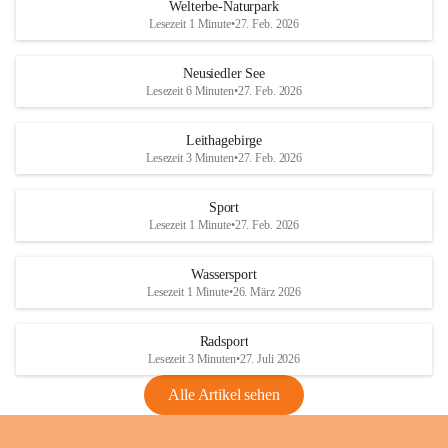
i
i
unzulässige Weingärten zu roden! Bitte 
Welterbe-Naturpark
e
e
helfen wir zusammen um unsere Winzer 
Lesezeit 1 Minute
•
27. Feb. 2026
d
d
vor den prognostizierten Ernteausfällen 
l
l
und den daraus folgenden wirtschaftlichen 
e
e
Neusiedler See
Schäden zu bewahren.
r
r
Lesezeit 6 Minuten
•
27. Feb. 2026
S
S
Verordnungen
e
e
Leithagebirge
04.08.2026
e
e
Lesezeit 3 Minuten
•
27. Feb. 2026
Maßnahmen zur Bekämpfung
der Goldgelben Vergilbung der
Sport
Rebe und der Amerikanischen
Lesezeit 1 Minute
•
27. Feb. 2026
Rebzikade
Anhang VBl. EU Nr. 18
Wassersport
_2026
Lesezeit 1 Minute
•
26. März 2026
1 Seite
•
1,4 MB
Radsport
VBl. EU Nr. 18_2026
Lesezeit 3 Minuten
•
27. Juli 2026
2 Seiten
•
2,1 MB
Alle Artikel sehen