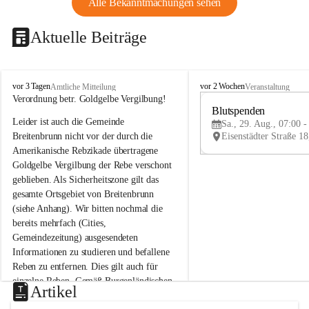
Alle Bekanntmachungen sehen
Aktuelle Beiträge
B
B
vor 3 Tagen
vor 2 Wochen
Amtliche Mitteilung
Veranstaltung
r
r
Verordnung betr. Goldgelbe Vergilbung!
e
e
Blutspenden
Leider ist auch die Gemeinde 
i
i
Sa., 29. Aug., 07:00 -
t
t
Breitenbrunn nicht vor der durch die 
e
e
Amerikanische Rebzikade übertragene 
n
n
Goldgelbe Vergilbung der Rebe verschont 
b
b
geblieben. Als Sicherheitszone gilt das 
r
r
gesamte Ortsgebiet von Breitenbrunn 
u
u
(siehe Anhang). Wir bitten nochmal die 
n
n
n
n
bereits mehrfach (Cities, 
a
a
Gemeindezeitung) ausgesendeten 
m
m
Informationen zu studieren und befallene 
N
N
Reben zu entfernen. Dies gilt auch für 
e
e
einzelne Reben. Gemäß Burgenländischen 
u
u
Artikel
Weinbaugesetz sind nicht gepflegte oder 
s
s