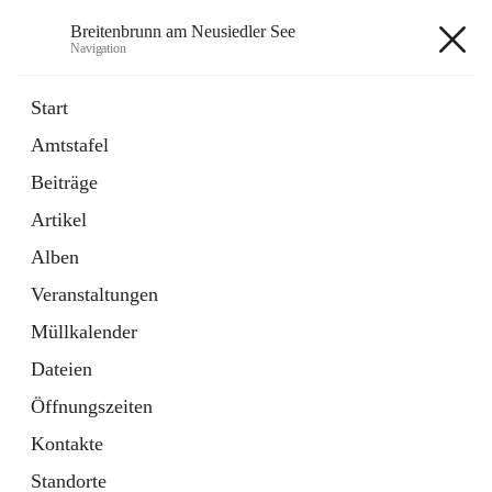
Breitenbrunn am Neusiedler See
Navigation
Breitenbrunn am Neusiedler See
Start
Amtstafel
Formulare
Beiträge
18 Schnellzugriffe
Artikel
Gemeindeservice
7 Schnellzugriffe
Alben
Veranstaltungen
+7
Müllkalender
Dateien
Öffnungszeiten
Kontakte
Hauptadresse
Standorte