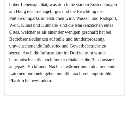
hoher Lebensqualität, was durch die starken Zusiedelungen 
am Hang des Leithagebirges und die Errichtung des 
Pußtawohnparks unterstrichen wird. Wasser- und Radsport, 
Wein, Kunst und Kulinarik sind die Markenzeichen eines 
Ortes, welcher es als einer der wenigen geschafft hat bei 
Betriebsansiedlungen auf stille und hundertprozentig 
umweltschonende Industrie- und Gewerbebetriebe zu 
setzen. Auch die Infrastruktur im Dorfzentrum wurde 
harmonisch an die noch immer erhaltene alte Bausbustanz 
angepaßt. So können Nachtschwärmer unter alt anmutenden 
Laternen bummeln gehen und die prachtvoll angestrahlte 
Pfarrkirche bewundern.

Der Weinbau dominert heute nicht mehr, ist aber integrativer 
Bestandteil der Kultur des Ortes, da man hier schon lange 
von Massenweinbau auf Qualitätsweinbau umgestellt hat. 
So ist es auch nicht verwunderlich, dass eines der historisch 
wertvollsten Gebäude die Ortsvinothek beherbergt und dass 
der Kellering ein beliebtes Ziel darstellt.
