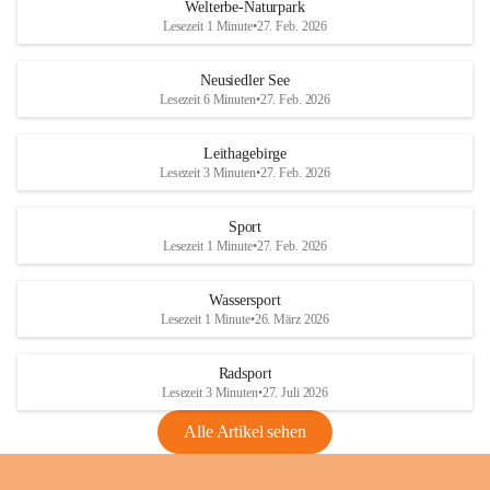
i
i
unzulässige Weingärten zu roden! Bitte 
Welterbe-Naturpark
e
e
helfen wir zusammen um unsere Winzer 
Lesezeit 1 Minute
•
27. Feb. 2026
d
d
vor den prognostizierten Ernteausfällen 
l
l
und den daraus folgenden wirtschaftlichen 
e
e
Neusiedler See
Schäden zu bewahren.
r
r
Lesezeit 6 Minuten
•
27. Feb. 2026
S
S
Verordnungen
e
e
Leithagebirge
04.08.2026
e
e
Lesezeit 3 Minuten
•
27. Feb. 2026
Maßnahmen zur Bekämpfung
der Goldgelben Vergilbung der
Sport
Rebe und der Amerikanischen
Lesezeit 1 Minute
•
27. Feb. 2026
Rebzikade
Anhang VBl. EU Nr. 18
Wassersport
_2026
Lesezeit 1 Minute
•
26. März 2026
1 Seite
•
1,4 MB
Radsport
VBl. EU Nr. 18_2026
Lesezeit 3 Minuten
•
27. Juli 2026
2 Seiten
•
2,1 MB
Alle Artikel sehen