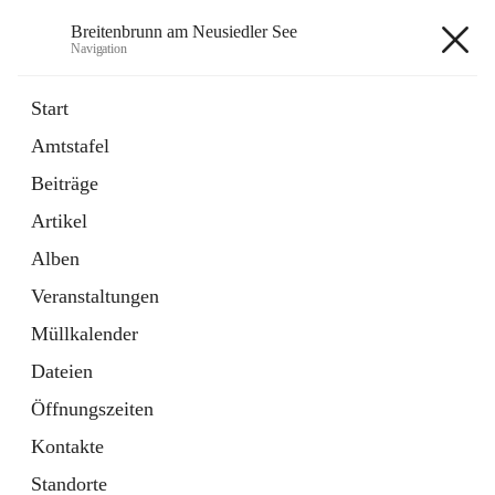
Breitenbrunn am Neusiedler See
Navigation
Breitenbrunn am Neusiedler See
Start
Amtstafel
Formulare
Beiträge
18 Schnellzugriffe
Artikel
Gemeindeservice
7 Schnellzugriffe
Alben
Veranstaltungen
+7
Müllkalender
Dateien
Öffnungszeiten
Kontakte
Hauptadresse
Standorte