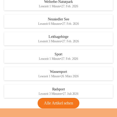
i
i
unzulässige Weingärten zu roden! Bitte 
Welterbe-Naturpark
e
e
helfen wir zusammen um unsere Winzer 
Lesezeit 1 Minute
•
27. Feb. 2026
d
d
vor den prognostizierten Ernteausfällen 
l
l
und den daraus folgenden wirtschaftlichen 
e
e
Neusiedler See
Schäden zu bewahren.
r
r
Lesezeit 6 Minuten
•
27. Feb. 2026
S
S
Verordnungen
e
e
Leithagebirge
04.08.2026
e
e
Lesezeit 3 Minuten
•
27. Feb. 2026
Maßnahmen zur Bekämpfung
der Goldgelben Vergilbung der
Sport
Rebe und der Amerikanischen
Lesezeit 1 Minute
•
27. Feb. 2026
Rebzikade
Anhang VBl. EU Nr. 18
Wassersport
_2026
Lesezeit 1 Minute
•
26. März 2026
1 Seite
•
1,4 MB
Radsport
VBl. EU Nr. 18_2026
Lesezeit 3 Minuten
•
27. Juli 2026
2 Seiten
•
2,1 MB
Alle Artikel sehen