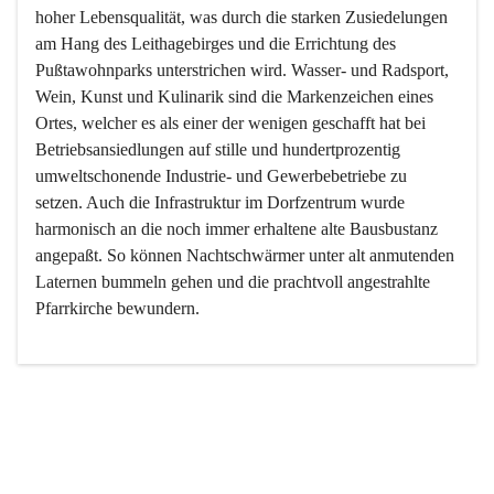
hoher Lebensqualität, was durch die starken Zusiedelungen 
am Hang des Leithagebirges und die Errichtung des 
Pußtawohnparks unterstrichen wird. Wasser- und Radsport, 
Wein, Kunst und Kulinarik sind die Markenzeichen eines 
Ortes, welcher es als einer der wenigen geschafft hat bei 
Betriebsansiedlungen auf stille und hundertprozentig 
umweltschonende Industrie- und Gewerbebetriebe zu 
setzen. Auch die Infrastruktur im Dorfzentrum wurde 
harmonisch an die noch immer erhaltene alte Bausbustanz 
angepaßt. So können Nachtschwärmer unter alt anmutenden 
Laternen bummeln gehen und die prachtvoll angestrahlte 
Pfarrkirche bewundern.

Der Weinbau dominert heute nicht mehr, ist aber integrativer 
Bestandteil der Kultur des Ortes, da man hier schon lange 
von Massenweinbau auf Qualitätsweinbau umgestellt hat. 
So ist es auch nicht verwunderlich, dass eines der historisch 
wertvollsten Gebäude die Ortsvinothek beherbergt und dass 
der Kellering ein beliebtes Ziel darstellt.
