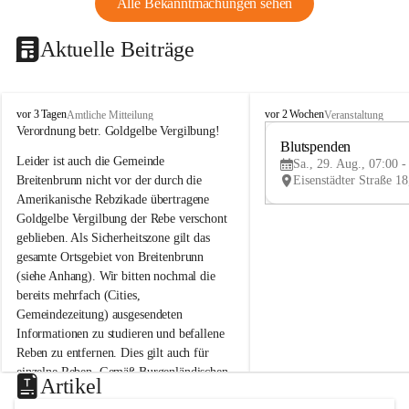
Alle Bekanntmachungen sehen
Aktuelle Beiträge
B
B
vor 3 Tagen
vor 2 Wochen
Amtliche Mitteilung
Veranstaltung
r
r
Verordnung betr. Goldgelbe Vergilbung!
e
e
Blutspenden
Leider ist auch die Gemeinde 
i
i
Sa., 29. Aug., 07:00 -
t
t
Breitenbrunn nicht vor der durch die 
e
e
Amerikanische Rebzikade übertragene 
n
n
Goldgelbe Vergilbung der Rebe verschont 
b
b
geblieben. Als Sicherheitszone gilt das 
r
r
gesamte Ortsgebiet von Breitenbrunn 
u
u
(siehe Anhang). Wir bitten nochmal die 
n
n
n
n
bereits mehrfach (Cities, 
a
a
Gemeindezeitung) ausgesendeten 
m
m
Informationen zu studieren und befallene 
N
N
Reben zu entfernen. Dies gilt auch für 
e
e
einzelne Reben. Gemäß Burgenländischen 
u
u
Artikel
Weinbaugesetz sind nicht gepflegte oder 
s
s