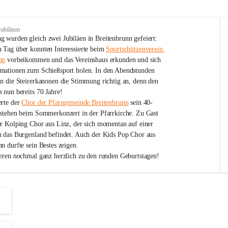
Jubiläum
 wurden gleich zwei Jubiläen in Breitenbrunn gefeiert: 
 Tag über konnten Interessierte beim 
Sportschützenverein 
nn
 vorbeikommen und das Vereinshaus erkunden und sich 
mationen zum Schießsport holen. In den Abendstunden 
nn die Steirerkanonen die Stimmung richtig an, denn den 
 nun bereits 70 Jahre!
rte der 
Chor der Pfarrgemeinde Breitenbrunn
 sein 40-
estehen beim Sommerkonzert in der Pfarrkirche. Zu Gast 
er Kolping Chor aus Linz, der sich momentan auf einer 
h das Burgenland befindet. Auch der Kids Pop Chor aus 
n durfte sein Bestes zeigen.
ieren nochmal ganz herzlich zu den runden Geburtstagen!