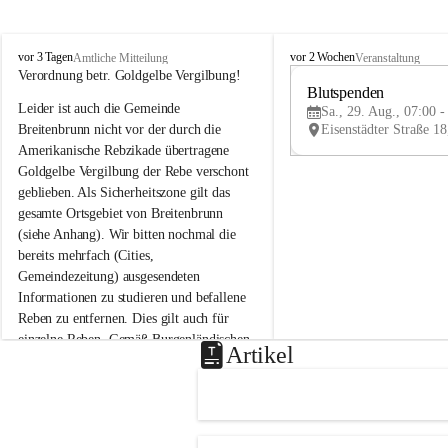
B
B
vor 3 Tagen
vor 2 Wochen
Amtliche Mitteilung
Veranstaltung
r
r
Verordnung betr. Goldgelbe Vergilbung!
e
e
Blutspenden
Leider ist auch die Gemeinde 
i
i
Sa., 29. Aug., 07:00 -
t
t
Breitenbrunn nicht vor der durch die 
e
e
Amerikanische Rebzikade übertragene 
n
n
Goldgelbe Vergilbung der Rebe verschont 
b
b
geblieben. Als Sicherheitszone gilt das 
r
r
gesamte Ortsgebiet von Breitenbrunn 
u
u
(siehe Anhang). Wir bitten nochmal die 
n
n
n
n
bereits mehrfach (Cities, 
a
a
Gemeindezeitung) ausgesendeten 
m
m
Informationen zu studieren und befallene 
N
N
Reben zu entfernen. Dies gilt auch für 
e
e
einzelne Reben. Gemäß Burgenländischen 
u
u
Artikel
Weinbaugesetz sind nicht gepflegte oder 
s
s
i
i
unzulässige Weingärten zu roden! Bitte 
e
e
helfen wir zusammen um unsere Winzer 
d
d
vor den prognostizierten Ernteausfällen 
l
l
und den daraus folgenden wirtschaftlichen 