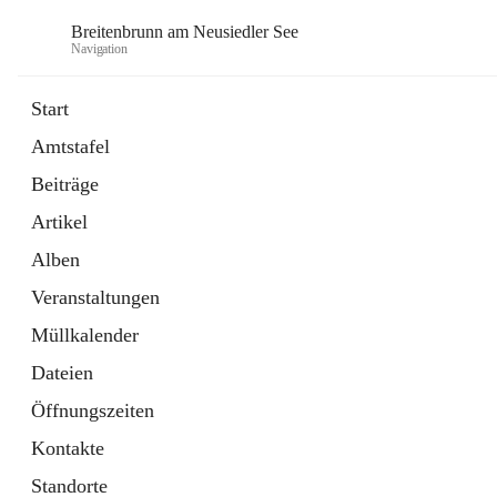
Breitenbrunn am Neusiedler See
Navigation
Start
Amtstafel
Formulare
Beiträge
18 Schnellzugriffe
Artikel
Gemeindeservice
7 Schnellzugriffe
Alben
Veranstaltungen
Müllkalender
Dateien
Öffnungszeiten
Kontakte
Standorte