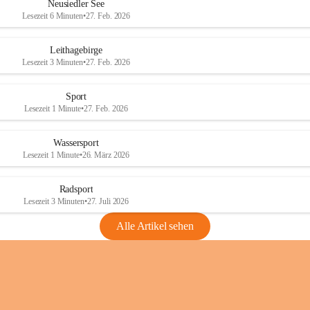
e
e
Neusiedler See
r
r
Lesezeit 6 Minuten
•
27. Feb. 2026
S
S
e
e
Leithagebirge
e
e
Lesezeit 3 Minuten
•
27. Feb. 2026
Sport
Lesezeit 1 Minute
•
27. Feb. 2026
Wassersport
Lesezeit 1 Minute
•
26. März 2026
Radsport
Lesezeit 3 Minuten
•
27. Juli 2026
Alle Artikel sehen