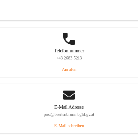
Eisenstädterstraße 18, 7091 Breitenbrunn am Neusiedler See, AUT
Auf Karte ansehen
Telefonnummer
+43 2683 5213
Anrufen
E-Mail Adresse
post@breitenbrunn.bgld.gv.at
E-Mail schreiben