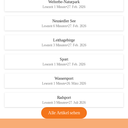
i
i
unzulässige Weingärten zu roden! Bitte 
Welterbe-Naturpark
e
e
helfen wir zusammen um unsere Winzer 
Lesezeit 1 Minute
•
27. Feb. 2026
d
d
vor den prognostizierten Ernteausfällen 
l
l
und den daraus folgenden wirtschaftlichen 
e
e
Neusiedler See
Schäden zu bewahren.
r
r
Lesezeit 6 Minuten
•
27. Feb. 2026
S
S
Verordnungen
e
e
Leithagebirge
04.08.2026
e
e
Lesezeit 3 Minuten
•
27. Feb. 2026
Maßnahmen zur Bekämpfung
der Goldgelben Vergilbung der
Sport
Rebe und der Amerikanischen
Lesezeit 1 Minute
•
27. Feb. 2026
Rebzikade
Anhang VBl. EU Nr. 18
Wassersport
_2026
Lesezeit 1 Minute
•
26. März 2026
1 Seite
•
1,4 MB
Radsport
VBl. EU Nr. 18_2026
Lesezeit 3 Minuten
•
27. Juli 2026
2 Seiten
•
2,1 MB
Alle Artikel sehen