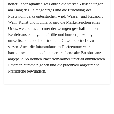
hoher Lebensqualität, was durch die starken Zusiedelungen 
am Hang des Leithagebirges und die Errichtung des 
Pußtawohnparks unterstrichen wird. Wasser- und Radsport, 
Wein, Kunst und Kulinarik sind die Markenzeichen eines 
Ortes, welcher es als einer der wenigen geschafft hat bei 
Betriebsansiedlungen auf stille und hundertprozentig 
umweltschonende Industrie- und Gewerbebetriebe zu 
setzen. Auch die Infrastruktur im Dorfzentrum wurde 
harmonisch an die noch immer erhaltene alte Bausbustanz 
angepaßt. So können Nachtschwärmer unter alt anmutenden 
Laternen bummeln gehen und die prachtvoll angestrahlte 
Pfarrkirche bewundern.

Der Weinbau dominert heute nicht mehr, ist aber integrativer 
Bestandteil der Kultur des Ortes, da man hier schon lange 
von Massenweinbau auf Qualitätsweinbau umgestellt hat. 
So ist es auch nicht verwunderlich, dass eines der historisch 
wertvollsten Gebäude die Ortsvinothek beherbergt und dass 
der Kellering ein beliebtes Ziel darstellt.
