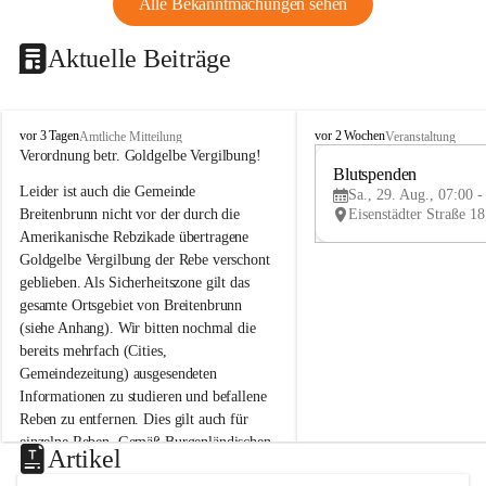
Alle Bekanntmachungen sehen
Aktuelle Beiträge
B
B
vor 3 Tagen
vor 2 Wochen
Amtliche Mitteilung
Veranstaltung
r
r
Verordnung betr. Goldgelbe Vergilbung!
e
e
Blutspenden
Leider ist auch die Gemeinde 
i
i
Sa., 29. Aug., 07:00 -
t
t
Breitenbrunn nicht vor der durch die 
e
e
Amerikanische Rebzikade übertragene 
n
n
Goldgelbe Vergilbung der Rebe verschont 
b
b
geblieben. Als Sicherheitszone gilt das 
r
r
gesamte Ortsgebiet von Breitenbrunn 
u
u
(siehe Anhang). Wir bitten nochmal die 
n
n
n
n
bereits mehrfach (Cities, 
a
a
Gemeindezeitung) ausgesendeten 
m
m
Informationen zu studieren und befallene 
N
N
Reben zu entfernen. Dies gilt auch für 
e
e
einzelne Reben. Gemäß Burgenländischen 
u
u
Artikel
Weinbaugesetz sind nicht gepflegte oder 
s
s