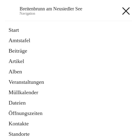
Breitenbrunn am Neusiedler See
Navigation
Breitenbrunn am Neusiedler See
Start
Amtstafel
Formulare
Beiträge
18 Schnellzugriffe
Artikel
Gemeindeservice
7 Schnellzugriffe
Alben
Veranstaltungen
+7
Müllkalender
Dateien
Öffnungszeiten
Kontakte
Hauptadresse
Standorte