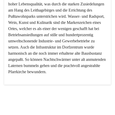
hoher Lebensqualität, was durch die starken Zusiedelungen 
am Hang des Leithagebirges und die Errichtung des 
Pußtawohnparks unterstrichen wird. Wasser- und Radsport, 
Wein, Kunst und Kulinarik sind die Markenzeichen eines 
Ortes, welcher es als einer der wenigen geschafft hat bei 
Betriebsansiedlungen auf stille und hundertprozentig 
umweltschonende Industrie- und Gewerbebetriebe zu 
setzen. Auch die Infrastruktur im Dorfzentrum wurde 
harmonisch an die noch immer erhaltene alte Bausbustanz 
angepaßt. So können Nachtschwärmer unter alt anmutenden 
Laternen bummeln gehen und die prachtvoll angestrahlte 
Pfarrkirche bewundern.

Der Weinbau dominert heute nicht mehr, ist aber integrativer 
Bestandteil der Kultur des Ortes, da man hier schon lange 
von Massenweinbau auf Qualitätsweinbau umgestellt hat. 
So ist es auch nicht verwunderlich, dass eines der historisch 
wertvollsten Gebäude die Ortsvinothek beherbergt und dass 
der Kellering ein beliebtes Ziel darstellt.
