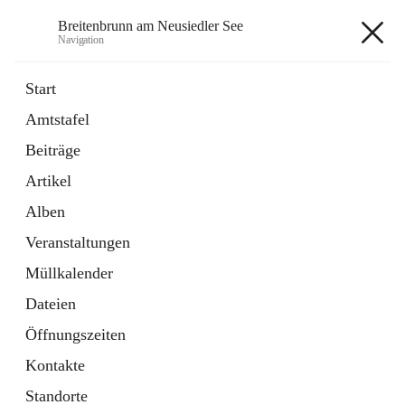
Breitenbrunn am Neusiedler See
Navigation
Breitenbrunn am Neusiedler See
Start
Amtstafel
Formulare
Beiträge
18 Schnellzugriffe
Artikel
Gemeindeservice
7 Schnellzugriffe
Alben
Veranstaltungen
+7
Müllkalender
Dateien
Öffnungszeiten
Kontakte
Hauptadresse
Standorte