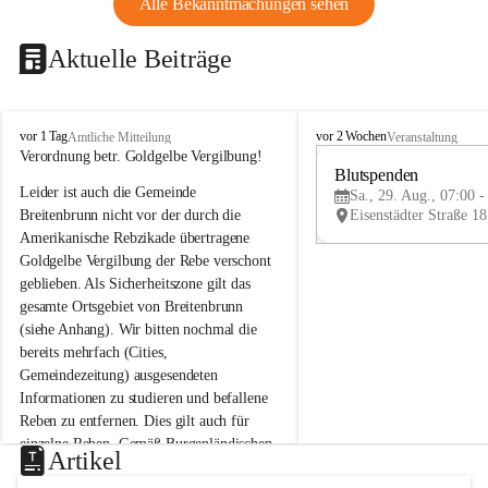
Alle Bekanntmachungen sehen
Aktuelle Beiträge
B
B
vor 1 Tag
vor 2 Wochen
Amtliche Mitteilung
Veranstaltung
r
r
Verordnung betr. Goldgelbe Vergilbung!
e
e
Blutspenden
Leider ist auch die Gemeinde 
i
i
Sa., 29. Aug., 07:00 -
t
t
Breitenbrunn nicht vor der durch die 
e
e
Amerikanische Rebzikade übertragene 
n
n
Goldgelbe Vergilbung der Rebe verschont 
b
b
geblieben. Als Sicherheitszone gilt das 
r
r
gesamte Ortsgebiet von Breitenbrunn 
u
u
(siehe Anhang). Wir bitten nochmal die 
n
n
n
n
bereits mehrfach (Cities, 
a
a
Gemeindezeitung) ausgesendeten 
m
m
Informationen zu studieren und befallene 
N
N
Reben zu entfernen. Dies gilt auch für 
e
e
einzelne Reben. Gemäß Burgenländischen 
u
u
Artikel
Weinbaugesetz sind nicht gepflegte oder 
s
s