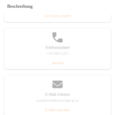
Eisenstädterstraße 18, 7091 Breitenbrunn am Neusiedler
Beschreibung
See, AUT
Auf Karte ansehen
Telefonnummer
+43 2683 5213
Anrufen
E-Mail Adresse
post@breitenbrunn.bgld.gv.at
E-Mail schreiben