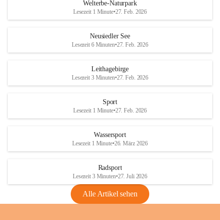
i
i
unzulässige Weingärten zu roden! Bitte 
Welterbe-Naturpark
e
e
helfen wir zusammen um unsere Winzer 
Lesezeit 1 Minute
•
27. Feb. 2026
d
d
vor den prognostizierten Ernteausfällen 
l
l
und den daraus folgenden wirtschaftlichen 
e
e
Neusiedler See
Schäden zu bewahren.
r
r
Lesezeit 6 Minuten
•
27. Feb. 2026
S
S
Verordnungen
e
e
Leithagebirge
04.08.2026
e
e
Lesezeit 3 Minuten
•
27. Feb. 2026
Maßnahmen zur Bekämpfung
der Goldgelben Vergilbung der
Sport
Rebe und der Amerikanischen
Lesezeit 1 Minute
•
27. Feb. 2026
Rebzikade
Anhang VBl. EU Nr. 18
Wassersport
_2026
Lesezeit 1 Minute
•
26. März 2026
1 Seite
•
1,4 MB
Radsport
VBl. EU Nr. 18_2026
Lesezeit 3 Minuten
•
27. Juli 2026
2 Seiten
•
2,1 MB
Alle Artikel sehen