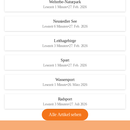
i
i
unzulässige Weingärten zu roden! Bitte 
Welterbe-Naturpark
e
e
helfen wir zusammen um unsere Winzer 
Lesezeit 1 Minute
•
27. Feb. 2026
d
d
vor den prognostizierten Ernteausfällen 
l
l
und den daraus folgenden wirtschaftlichen 
e
e
Neusiedler See
Schäden zu bewahren.
r
r
Lesezeit 6 Minuten
•
27. Feb. 2026
S
S
Verordnungen
e
e
Leithagebirge
04.08.2026
e
e
Lesezeit 3 Minuten
•
27. Feb. 2026
Maßnahmen zur Bekämpfung
der Goldgelben Vergilbung der
Sport
Rebe und der Amerikanischen
Lesezeit 1 Minute
•
27. Feb. 2026
Rebzikade
Anhang VBl. EU Nr. 18
Wassersport
_2026
Lesezeit 1 Minute
•
26. März 2026
1 Seite
•
1,4 MB
Radsport
VBl. EU Nr. 18_2026
Lesezeit 3 Minuten
•
27. Juli 2026
2 Seiten
•
2,1 MB
Alle Artikel sehen