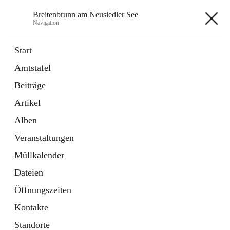
Breitenbrunn am Neusiedler See
Navigation
Breitenbrunn am Neusiedler See
Start
Amtstafel
Formulare
Beiträge
18 Schnellzugriffe
Artikel
Gemeindeservice
7 Schnellzugriffe
Alben
Veranstaltungen
+7
Müllkalender
Dateien
Öffnungszeiten
Kontakte
Hauptadresse
Standorte