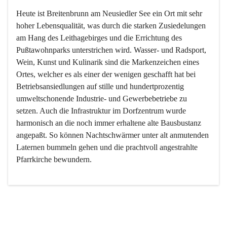
Heute ist Breitenbrunn am Neusiedler See ein Ort mit sehr 
hoher Lebensqualität, was durch die starken Zusiedelungen 
am Hang des Leithagebirges und die Errichtung des 
Pußtawohnparks unterstrichen wird. Wasser- und Radsport, 
Wein, Kunst und Kulinarik sind die Markenzeichen eines 
Ortes, welcher es als einer der wenigen geschafft hat bei 
Betriebsansiedlungen auf stille und hundertprozentig 
umweltschonende Industrie- und Gewerbebetriebe zu 
setzen. Auch die Infrastruktur im Dorfzentrum wurde 
harmonisch an die noch immer erhaltene alte Bausbustanz 
angepaßt. So können Nachtschwärmer unter alt anmutenden 
Laternen bummeln gehen und die prachtvoll angestrahlte 
Pfarrkirche bewundern.

Der Weinbau dominert heute nicht mehr, ist aber integrativer 
Bestandteil der Kultur des Ortes, da man hier schon lange 
von Massenweinbau auf Qualitätsweinbau umgestellt hat. 
So ist es auch nicht verwunderlich, dass eines der historisch 