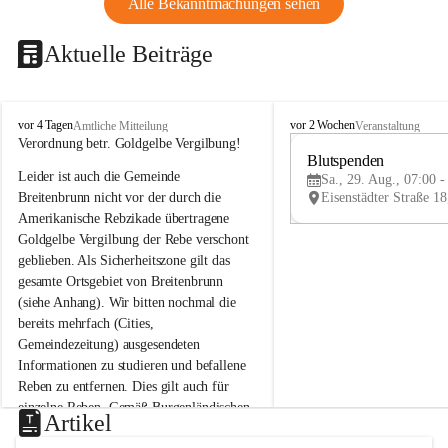
Alle Bekanntmachungen sehen
Aktuelle Beiträge
B
B
vor 4 Tagen
vor 2 Wochen
Amtliche Mitteilung
Veranstaltung
r
r
Verordnung betr. Goldgelbe Vergilbung!
e
e
Blutspenden
Leider ist auch die Gemeinde 
i
i
Sa., 29. Aug., 07:00 -
t
t
Breitenbrunn nicht vor der durch die 
e
e
Amerikanische Rebzikade übertragene 
n
n
Goldgelbe Vergilbung der Rebe verschont 
b
b
geblieben. Als Sicherheitszone gilt das 
r
r
gesamte Ortsgebiet von Breitenbrunn 
u
u
(siehe Anhang). Wir bitten nochmal die 
n
n
n
n
bereits mehrfach (Cities, 
a
a
Gemeindezeitung) ausgesendeten 
m
m
Informationen zu studieren und befallene 
N
N
Reben zu entfernen. Dies gilt auch für 
e
e
einzelne Reben. Gemäß Burgenländischen 
u
u
Artikel
Weinbaugesetz sind nicht gepflegte oder 
s
s