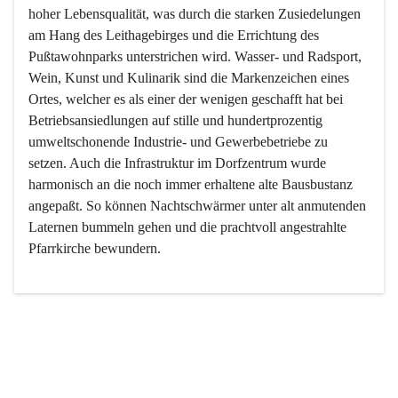
hoher Lebensqualität, was durch die starken Zusiedelungen 
am Hang des Leithagebirges und die Errichtung des 
Pußtawohnparks unterstrichen wird. Wasser- und Radsport, 
Wein, Kunst und Kulinarik sind die Markenzeichen eines 
Ortes, welcher es als einer der wenigen geschafft hat bei 
Betriebsansiedlungen auf stille und hundertprozentig 
umweltschonende Industrie- und Gewerbebetriebe zu 
setzen. Auch die Infrastruktur im Dorfzentrum wurde 
harmonisch an die noch immer erhaltene alte Bausbustanz 
angepaßt. So können Nachtschwärmer unter alt anmutenden 
Laternen bummeln gehen und die prachtvoll angestrahlte 
Pfarrkirche bewundern.

Der Weinbau dominert heute nicht mehr, ist aber integrativer 
Bestandteil der Kultur des Ortes, da man hier schon lange 
von Massenweinbau auf Qualitätsweinbau umgestellt hat. 
So ist es auch nicht verwunderlich, dass eines der historisch 
wertvollsten Gebäude die Ortsvinothek beherbergt und dass 
der Kellering ein beliebtes Ziel darstellt.
