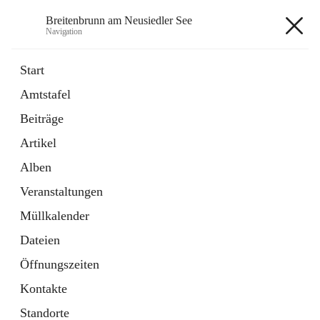
Breitenbrunn am Neusiedler See
Navigation
Breitenbrunn am Neusiedler See
Start
Amtstafel
Formulare
Beiträge
18 Schnellzugriffe
Artikel
Gemeindeservice
7 Schnellzugriffe
Alben
Veranstaltungen
+7
Müllkalender
Dateien
Öffnungszeiten
Kontakte
Hauptadresse
Standorte