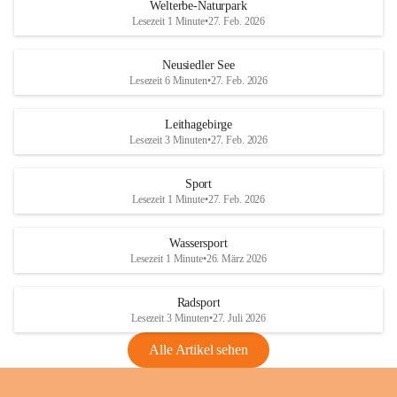
i
i
unzulässige Weingärten zu roden! Bitte 
Welterbe-Naturpark
e
e
helfen wir zusammen um unsere Winzer 
Lesezeit 1 Minute
•
27. Feb. 2026
d
d
vor den prognostizierten Ernteausfällen 
l
l
und den daraus folgenden wirtschaftlichen 
e
e
Neusiedler See
Schäden zu bewahren.
r
r
Lesezeit 6 Minuten
•
27. Feb. 2026
S
S
Verordnungen
e
e
Leithagebirge
04.08.2026
e
e
Lesezeit 3 Minuten
•
27. Feb. 2026
Maßnahmen zur Bekämpfung
der Goldgelben Vergilbung der
Sport
Rebe und der Amerikanischen
Lesezeit 1 Minute
•
27. Feb. 2026
Rebzikade
Anhang VBl. EU Nr. 18
Wassersport
_2026
Lesezeit 1 Minute
•
26. März 2026
1 Seite
•
1,4 MB
Radsport
VBl. EU Nr. 18_2026
Lesezeit 3 Minuten
•
27. Juli 2026
2 Seiten
•
2,1 MB
Alle Artikel sehen