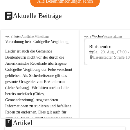
Alle Bekanntmachungen sehen
Aktuelle Beiträge
B
B
vor 2 Tagen
vor 2 Wochen
Amtliche Mitteilung
Veranstaltung
r
r
Verordnung betr. Goldgelbe Vergilbung!
e
e
Blutspenden
Leider ist auch die Gemeinde 
i
i
Sa., 29. Aug., 07:00 -
t
t
Breitenbrunn nicht vor der durch die 
e
e
Amerikanische Rebzikade übertragene 
n
n
Goldgelbe Vergilbung der Rebe verschont 
b
b
geblieben. Als Sicherheitszone gilt das 
r
r
gesamte Ortsgebiet von Breitenbrunn 
u
u
(siehe Anhang). Wir bitten nochmal die 
n
n
n
n
bereits mehrfach (Cities, 
a
a
Gemeindezeitung) ausgesendeten 
m
m
Informationen zu studieren und befallene 
N
N
Reben zu entfernen. Dies gilt auch für 
e
e
einzelne Reben. Gemäß Burgenländischen 
u
u
Artikel
Weinbaugesetz sind nicht gepflegte oder 
s
s