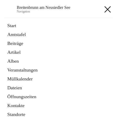
Breitenbrunn am Neusiedler See
Navigation
Breitenbrunn am Neusiedler See
Start
Amtstafel
Formulare
Beiträge
18 Schnellzugriffe
Artikel
Gemeindeservice
7 Schnellzugriffe
Alben
Veranstaltungen
+7
Müllkalender
Dateien
Öffnungszeiten
Kontakte
Hauptadresse
Standorte