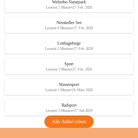
i
i
unzulässige Weingärten zu roden! Bitte 
Welterbe-Naturpark
e
e
helfen wir zusammen um unsere Winzer 
Lesezeit 1 Minute
•
27. Feb. 2026
d
d
vor den prognostizierten Ernteausfällen 
l
l
und den daraus folgenden wirtschaftlichen 
e
e
Neusiedler See
Schäden zu bewahren.
r
r
Lesezeit 6 Minuten
•
27. Feb. 2026
S
S
Verordnungen
e
e
Leithagebirge
04.08.2026
e
e
Lesezeit 3 Minuten
•
27. Feb. 2026
Maßnahmen zur Bekämpfung
der Goldgelben Vergilbung der
Sport
Rebe und der Amerikanischen
Lesezeit 1 Minute
•
27. Feb. 2026
Rebzikade
Anhang VBl. EU Nr. 18
Wassersport
_2026
Lesezeit 1 Minute
•
26. März 2026
1 Seite
•
1,4 MB
Radsport
VBl. EU Nr. 18_2026
Lesezeit 3 Minuten
•
27. Juli 2026
2 Seiten
•
2,1 MB
Alle Artikel sehen