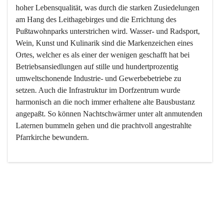
hoher Lebensqualität, was durch die starken Zusiedelungen 
am Hang des Leithagebirges und die Errichtung des 
Pußtawohnparks unterstrichen wird. Wasser- und Radsport, 
Wein, Kunst und Kulinarik sind die Markenzeichen eines 
Ortes, welcher es als einer der wenigen geschafft hat bei 
Betriebsansiedlungen auf stille und hundertprozentig 
umweltschonende Industrie- und Gewerbebetriebe zu 
setzen. Auch die Infrastruktur im Dorfzentrum wurde 
harmonisch an die noch immer erhaltene alte Bausbustanz 
angepaßt. So können Nachtschwärmer unter alt anmutenden 
Laternen bummeln gehen und die prachtvoll angestrahlte 
Pfarrkirche bewundern.

Der Weinbau dominert heute nicht mehr, ist aber integrativer 
Bestandteil der Kultur des Ortes, da man hier schon lange 
von Massenweinbau auf Qualitätsweinbau umgestellt hat. 
So ist es auch nicht verwunderlich, dass eines der historisch 
wertvollsten Gebäude die Ortsvinothek beherbergt und dass 
der Kellering ein beliebtes Ziel darstellt.
