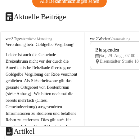
Alle Bekanntmachungen sehen
Aktuelle Beiträge
B
B
vor 3 Tagen
vor 2 Wochen
Amtliche Mitteilung
Veranstaltung
r
r
Verordnung betr. Goldgelbe Vergilbung!
e
e
Blutspenden
Leider ist auch die Gemeinde 
i
i
Sa., 29. Aug., 07:00 -
t
t
Breitenbrunn nicht vor der durch die 
e
e
Amerikanische Rebzikade übertragene 
n
n
Goldgelbe Vergilbung der Rebe verschont 
b
b
geblieben. Als Sicherheitszone gilt das 
r
r
gesamte Ortsgebiet von Breitenbrunn 
u
u
(siehe Anhang). Wir bitten nochmal die 
n
n
n
n
bereits mehrfach (Cities, 
a
a
Gemeindezeitung) ausgesendeten 
m
m
Informationen zu studieren und befallene 
N
N
Reben zu entfernen. Dies gilt auch für 
e
e
einzelne Reben. Gemäß Burgenländischen 
u
u
Artikel
Weinbaugesetz sind nicht gepflegte oder 
s
s