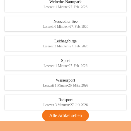
i
i
unzulässige Weingärten zu roden! Bitte 
Welterbe-Naturpark
e
e
helfen wir zusammen um unsere Winzer 
Lesezeit 1 Minute
•
27. Feb. 2026
d
d
vor den prognostizierten Ernteausfällen 
l
l
und den daraus folgenden wirtschaftlichen 
e
e
Neusiedler See
Schäden zu bewahren.
r
r
Lesezeit 6 Minuten
•
27. Feb. 2026
S
S
Verordnungen
e
e
Leithagebirge
04.08.2026
e
e
Lesezeit 3 Minuten
•
27. Feb. 2026
Maßnahmen zur Bekämpfung
der Goldgelben Vergilbung der
Sport
Rebe und der Amerikanischen
Lesezeit 1 Minute
•
27. Feb. 2026
Rebzikade
Anhang VBl. EU Nr. 18
Wassersport
_2026
Lesezeit 1 Minute
•
26. März 2026
1 Seite
•
1,4 MB
Radsport
VBl. EU Nr. 18_2026
Lesezeit 3 Minuten
•
27. Juli 2026
2 Seiten
•
2,1 MB
Alle Artikel sehen