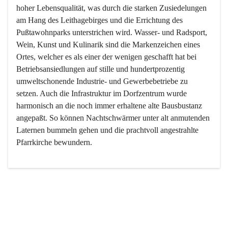
hoher Lebensqualität, was durch die starken Zusiedelungen 
am Hang des Leithagebirges und die Errichtung des 
Pußtawohnparks unterstrichen wird. Wasser- und Radsport, 
Wein, Kunst und Kulinarik sind die Markenzeichen eines 
Ortes, welcher es als einer der wenigen geschafft hat bei 
Betriebsansiedlungen auf stille und hundertprozentig 
umweltschonende Industrie- und Gewerbebetriebe zu 
setzen. Auch die Infrastruktur im Dorfzentrum wurde 
harmonisch an die noch immer erhaltene alte Bausbustanz 
angepaßt. So können Nachtschwärmer unter alt anmutenden 
Laternen bummeln gehen und die prachtvoll angestrahlte 
Pfarrkirche bewundern.

Der Weinbau dominert heute nicht mehr, ist aber integrativer 
Bestandteil der Kultur des Ortes, da man hier schon lange 
von Massenweinbau auf Qualitätsweinbau umgestellt hat. 
So ist es auch nicht verwunderlich, dass eines der historisch 
wertvollsten Gebäude die Ortsvinothek beherbergt und dass 
der Kellering ein beliebtes Ziel darstellt.
