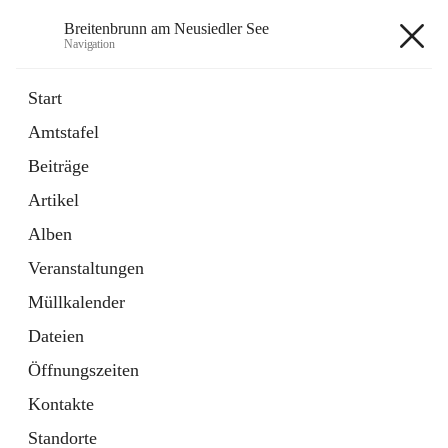
Breitenbrunn am Neusiedler See
Navigation
Breitenbrunn am Neusiedler See
Start
Amtstafel
Formulare
Beiträge
18 Schnellzugriffe
Artikel
Gemeindeservice
7 Schnellzugriffe
Alben
Veranstaltungen
+7
Müllkalender
Dateien
Öffnungszeiten
Kontakte
Hauptadresse
Standorte