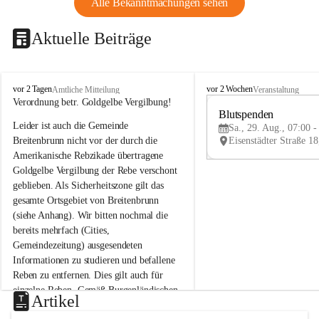
Alle Bekanntmachungen sehen
Aktuelle Beiträge
B
B
vor 2 Tagen
vor 2 Wochen
Amtliche Mitteilung
Veranstaltung
r
r
Verordnung betr. Goldgelbe Vergilbung!
e
e
Blutspenden
Leider ist auch die Gemeinde 
i
i
Sa., 29. Aug., 07:00 -
t
t
Breitenbrunn nicht vor der durch die 
e
e
Amerikanische Rebzikade übertragene 
n
n
Goldgelbe Vergilbung der Rebe verschont 
b
b
geblieben. Als Sicherheitszone gilt das 
r
r
gesamte Ortsgebiet von Breitenbrunn 
u
u
(siehe Anhang). Wir bitten nochmal die 
n
n
n
n
bereits mehrfach (Cities, 
a
a
Gemeindezeitung) ausgesendeten 
m
m
Informationen zu studieren und befallene 
N
N
Reben zu entfernen. Dies gilt auch für 
e
e
einzelne Reben. Gemäß Burgenländischen 
u
u
Artikel
Weinbaugesetz sind nicht gepflegte oder 
s
s