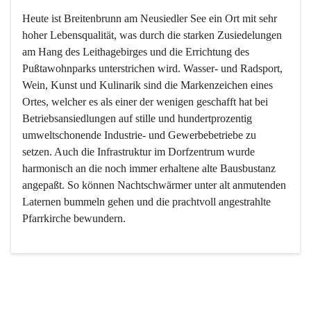
Heute ist Breitenbrunn am Neusiedler See ein Ort mit sehr 
hoher Lebensqualität, was durch die starken Zusiedelungen 
am Hang des Leithagebirges und die Errichtung des 
Pußtawohnparks unterstrichen wird. Wasser- und Radsport, 
Wein, Kunst und Kulinarik sind die Markenzeichen eines 
Ortes, welcher es als einer der wenigen geschafft hat bei 
Betriebsansiedlungen auf stille und hundertprozentig 
umweltschonende Industrie- und Gewerbebetriebe zu 
setzen. Auch die Infrastruktur im Dorfzentrum wurde 
harmonisch an die noch immer erhaltene alte Bausbustanz 
angepaßt. So können Nachtschwärmer unter alt anmutenden 
Laternen bummeln gehen und die prachtvoll angestrahlte 
Pfarrkirche bewundern.

Der Weinbau dominert heute nicht mehr, ist aber integrativer 
Bestandteil der Kultur des Ortes, da man hier schon lange 
von Massenweinbau auf Qualitätsweinbau umgestellt hat. 
So ist es auch nicht verwunderlich, dass eines der historisch 