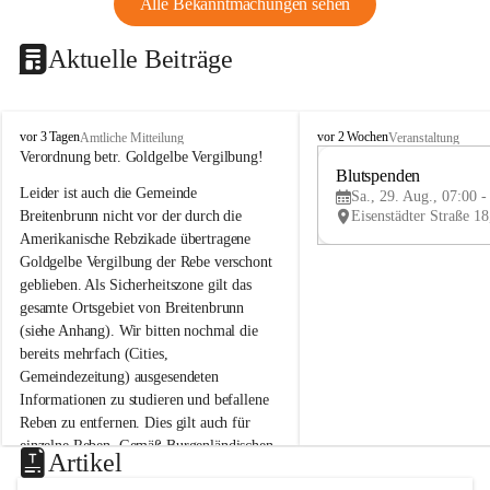
Alle Bekanntmachungen sehen
Aktuelle Beiträge
B
B
vor 3 Tagen
vor 2 Wochen
Amtliche Mitteilung
Veranstaltung
r
r
Verordnung betr. Goldgelbe Vergilbung!
e
e
Blutspenden
Leider ist auch die Gemeinde 
i
i
Sa., 29. Aug., 07:00 -
t
t
Breitenbrunn nicht vor der durch die 
e
e
Amerikanische Rebzikade übertragene 
n
n
Goldgelbe Vergilbung der Rebe verschont 
b
b
geblieben. Als Sicherheitszone gilt das 
r
r
gesamte Ortsgebiet von Breitenbrunn 
u
u
(siehe Anhang). Wir bitten nochmal die 
n
n
n
n
bereits mehrfach (Cities, 
a
a
Gemeindezeitung) ausgesendeten 
m
m
Informationen zu studieren und befallene 
N
N
Reben zu entfernen. Dies gilt auch für 
e
e
einzelne Reben. Gemäß Burgenländischen 
u
u
Artikel
Weinbaugesetz sind nicht gepflegte oder 
s
s