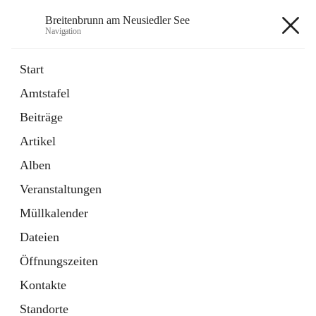
Breitenbrunn am Neusiedler See
Navigation
Breitenbrunn am Neusiedler See
Start
Amtstafel
Formulare
Beiträge
18 Schnellzugriffe
Artikel
Gemeindeservice
7 Schnellzugriffe
Alben
Veranstaltungen
+7
Müllkalender
Dateien
Öffnungszeiten
Kontakte
Hauptadresse
Standorte