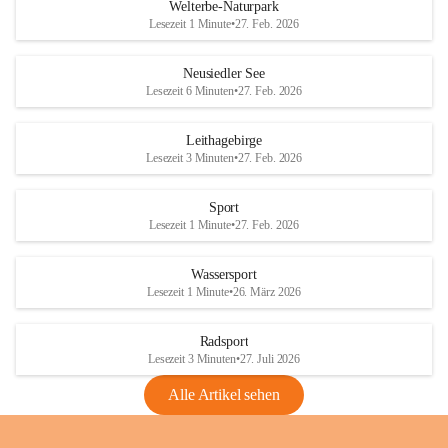
i
i
unzulässige Weingärten zu roden! Bitte 
Welterbe-Naturpark
e
e
helfen wir zusammen um unsere Winzer 
Lesezeit 1 Minute
•
27. Feb. 2026
d
d
vor den prognostizierten Ernteausfällen 
l
l
und den daraus folgenden wirtschaftlichen 
e
e
Neusiedler See
Schäden zu bewahren.
r
r
Lesezeit 6 Minuten
•
27. Feb. 2026
S
S
Verordnungen
e
e
Leithagebirge
04.08.2026
e
e
Lesezeit 3 Minuten
•
27. Feb. 2026
Maßnahmen zur Bekämpfung
der Goldgelben Vergilbung der
Sport
Rebe und der Amerikanischen
Lesezeit 1 Minute
•
27. Feb. 2026
Rebzikade
Anhang VBl. EU Nr. 18
Wassersport
_2026
Lesezeit 1 Minute
•
26. März 2026
1 Seite
•
1,4 MB
Radsport
VBl. EU Nr. 18_2026
Lesezeit 3 Minuten
•
27. Juli 2026
2 Seiten
•
2,1 MB
Alle Artikel sehen