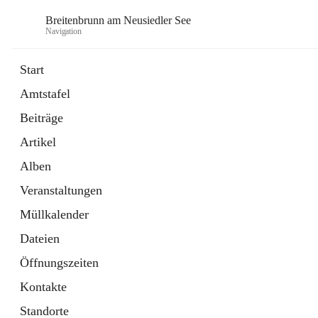
Breitenbrunn am Neusiedler See
Navigation
Start
Amtstafel
Formulare
Beiträge
18 Schnellzugriffe
Artikel
Gemeindeservice
7 Schnellzugriffe
Alben
Veranstaltungen
Müllkalender
Dateien
Öffnungszeiten
Kontakte
Standorte