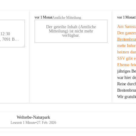
B
B
vor 1 Monat
vor 1 Monat
Amtliche Mitteilung
r
r
Am Samstag
Der geteilte Inhalt (Amtliche
e
e
29
Mitteilung) ist nicht mehr
Den ganzen
i
i
 12:30
AU
verfügbar.
t
t
Eisenstädter Straße 18, 7091 Breitenbrunn am Neusiedler See, AUT
Breitenbru
G
e
e
mehr Infor
n
n
heizten da
b
b
SSV gibt es
r
r
Ebenso feie
u
u
jähriges B
n
n
n
n
war hier d
a
a
Reise durc
m
m
Breitenbrun
N
N
Wir gratul
e
e
u
u
s
s
i
i
Welterbe-Naturpark
e
e
Lesezeit 1 Minute
•
27. Feb. 2026
d
d
l
l