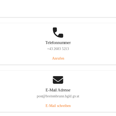
Eisenstädterstraße 18, 7091 Breitenbrunn am Neusiedler See, AUT
Auf Karte ansehen
Telefonnummer
+43 2683 5213
Anrufen
E-Mail Adresse
post@breitenbrunn.bgld.gv.at
E-Mail schreiben