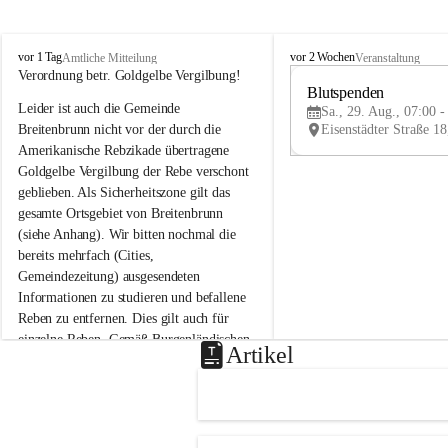
B
B
vor 1 Tag
vor 2 Wochen
Amtliche Mitteilung
Veranstaltung
r
r
Verordnung betr. Goldgelbe Vergilbung!
e
e
Blutspenden
Leider ist auch die Gemeinde 
i
i
Sa., 29. Aug., 07:00 -
t
t
Breitenbrunn nicht vor der durch die 
e
e
Amerikanische Rebzikade übertragene 
n
n
Goldgelbe Vergilbung der Rebe verschont 
b
b
geblieben. Als Sicherheitszone gilt das 
r
r
gesamte Ortsgebiet von Breitenbrunn 
u
u
(siehe Anhang). Wir bitten nochmal die 
n
n
n
n
bereits mehrfach (Cities, 
a
a
Gemeindezeitung) ausgesendeten 
m
m
Informationen zu studieren und befallene 
N
N
Reben zu entfernen. Dies gilt auch für 
e
e
einzelne Reben. Gemäß Burgenländischen 
u
u
Artikel
Weinbaugesetz sind nicht gepflegte oder 
s
s
i
i
unzulässige Weingärten zu roden! Bitte 
e
e
helfen wir zusammen um unsere Winzer 
d
d
vor den prognostizierten Ernteausfällen 
l
l
und den daraus folgenden wirtschaftlichen 