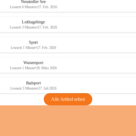
e
e
Neusiedler See
r
r
Lesezeit 6 Minuten
•
27. Feb. 2026
S
S
e
e
Leithagebirge
e
e
Lesezeit 3 Minuten
•
27. Feb. 2026
Sport
Lesezeit 1 Minute
•
27. Feb. 2026
Wassersport
Lesezeit 1 Minute
•
26. März 2026
Radsport
Lesezeit 3 Minuten
•
27. Juli 2026
Alle Artikel sehen