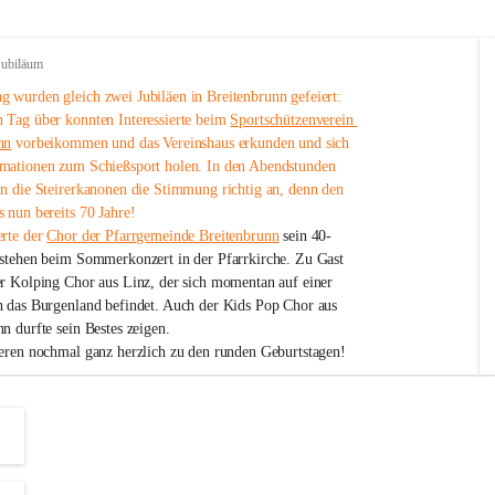
Jubiläum
 wurden gleich zwei Jubiläen in Breitenbrunn gefeiert: 
 Tag über konnten Interessierte beim 
Sportschützenverein 
nn
 vorbeikommen und das Vereinshaus erkunden und sich 
mationen zum Schießsport holen. In den Abendstunden 
nn die Steirerkanonen die Stimmung richtig an, denn den 
 nun bereits 70 Jahre!
rte der 
Chor der Pfarrgemeinde Breitenbrunn
 sein 40-
estehen beim Sommerkonzert in der Pfarrkirche. Zu Gast 
er Kolping Chor aus Linz, der sich momentan auf einer 
h das Burgenland befindet. Auch der Kids Pop Chor aus 
n durfte sein Bestes zeigen.
ieren nochmal ganz herzlich zu den runden Geburtstagen!