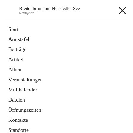
Breitenbrunn am Neusiedler See
Navigation
Breitenbrunn am Neusiedler See
Start
Amtstafel
Formulare
Beiträge
18 Schnellzugriffe
Artikel
Gemeindeservice
7 Schnellzugriffe
Alben
Veranstaltungen
+7
Müllkalender
Dateien
Öffnungszeiten
Kontakte
Hauptadresse
Standorte