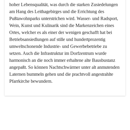
hoher Lebensqualität, was durch die starken Zusiedelungen 
am Hang des Leithagebirges und die Errichtung des 
Pußtawohnparks unterstrichen wird. Wasser- und Radsport, 
Wein, Kunst und Kulinarik sind die Markenzeichen eines 
Ortes, welcher es als einer der wenigen geschafft hat bei 
Betriebsansiedlungen auf stille und hundertprozentig 
umweltschonende Industrie- und Gewerbebetriebe zu 
setzen. Auch die Infrastruktur im Dorfzentrum wurde 
harmonisch an die noch immer erhaltene alte Bausbustanz 
angepaßt. So können Nachtschwärmer unter alt anmutenden 
Laternen bummeln gehen und die prachtvoll angestrahlte 
Pfarrkirche bewundern.

Der Weinbau dominert heute nicht mehr, ist aber integrativer 
Bestandteil der Kultur des Ortes, da man hier schon lange 
von Massenweinbau auf Qualitätsweinbau umgestellt hat. 
So ist es auch nicht verwunderlich, dass eines der historisch 
wertvollsten Gebäude die Ortsvinothek beherbergt und dass 
der Kellering ein beliebtes Ziel darstellt.
