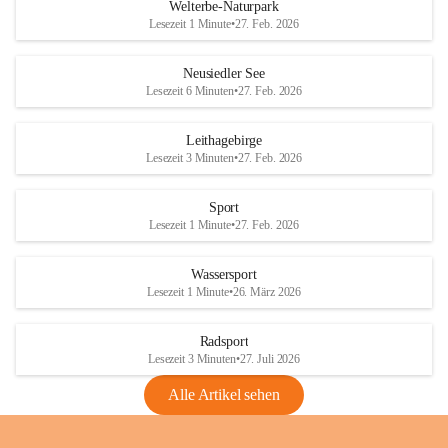
i
i
unzulässige Weingärten zu roden! Bitte 
Welterbe-Naturpark
e
e
helfen wir zusammen um unsere Winzer 
Lesezeit 1 Minute
•
27. Feb. 2026
d
d
vor den prognostizierten Ernteausfällen 
l
l
und den daraus folgenden wirtschaftlichen 
e
e
Neusiedler See
Schäden zu bewahren.
r
r
Lesezeit 6 Minuten
•
27. Feb. 2026
S
S
Verordnungen
e
e
Leithagebirge
04.08.2026
e
e
Lesezeit 3 Minuten
•
27. Feb. 2026
Maßnahmen zur Bekämpfung
der Goldgelben Vergilbung der
Sport
Rebe und der Amerikanischen
Lesezeit 1 Minute
•
27. Feb. 2026
Rebzikade
Anhang VBl. EU Nr. 18
Wassersport
_2026
Lesezeit 1 Minute
•
26. März 2026
1 Seite
•
1,4 MB
Radsport
VBl. EU Nr. 18_2026
Lesezeit 3 Minuten
•
27. Juli 2026
2 Seiten
•
2,1 MB
Alle Artikel sehen