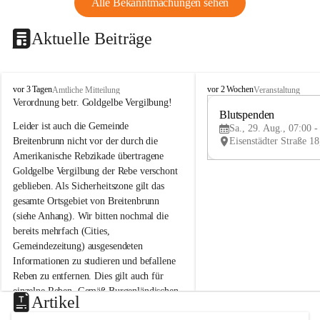
Alle Bekanntmachungen sehen
Aktuelle Beiträge
B
B
vor 3 Tagen
vor 2 Wochen
Amtliche Mitteilung
Veranstaltung
r
r
Verordnung betr. Goldgelbe Vergilbung!
e
e
Blutspenden
Leider ist auch die Gemeinde 
i
i
Sa., 29. Aug., 07:00 -
t
t
Breitenbrunn nicht vor der durch die 
e
e
Amerikanische Rebzikade übertragene 
n
n
Goldgelbe Vergilbung der Rebe verschont 
b
b
geblieben. Als Sicherheitszone gilt das 
r
r
gesamte Ortsgebiet von Breitenbrunn 
u
u
(siehe Anhang). Wir bitten nochmal die 
n
n
n
n
bereits mehrfach (Cities, 
a
a
Gemeindezeitung) ausgesendeten 
m
m
Informationen zu studieren und befallene 
N
N
Reben zu entfernen. Dies gilt auch für 
e
e
einzelne Reben. Gemäß Burgenländischen 
u
u
Artikel
Weinbaugesetz sind nicht gepflegte oder 
s
s