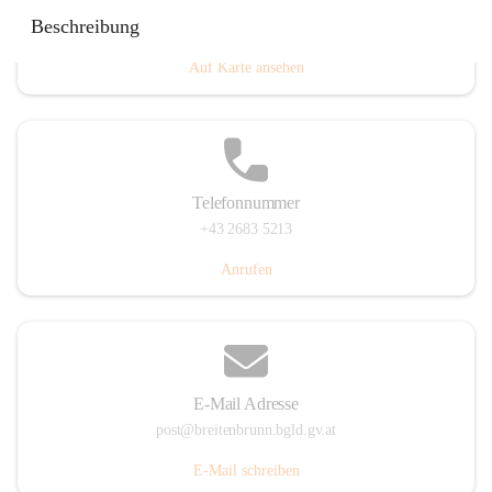
Eisenstädterstraße 18, 7091 Breitenbrunn am Neusiedler
Beschreibung
See, AUT
Auf Karte ansehen
Telefonnummer
+43 2683 5213
Anrufen
E-Mail Adresse
post@breitenbrunn.bgld.gv.at
E-Mail schreiben