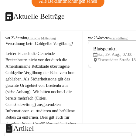
Alle Bekanntmachungen sehen
Aktuelle Beiträge
B
B
vor 23 Stunden
vor 2 Wochen
Amtliche Mitteilung
Veranstaltung
r
r
Verordnung betr. Goldgelbe Vergilbung!
e
e
Blutspenden
Leider ist auch die Gemeinde 
i
i
Sa., 29. Aug., 07:00 -
t
t
Breitenbrunn nicht vor der durch die 
e
e
Amerikanische Rebzikade übertragene 
n
n
Goldgelbe Vergilbung der Rebe verschont 
b
b
geblieben. Als Sicherheitszone gilt das 
r
r
gesamte Ortsgebiet von Breitenbrunn 
u
u
(siehe Anhang). Wir bitten nochmal die 
n
n
n
n
bereits mehrfach (Cities, 
a
a
Gemeindezeitung) ausgesendeten 
m
m
Informationen zu studieren und befallene 
N
N
Reben zu entfernen. Dies gilt auch für 
e
e
einzelne Reben. Gemäß Burgenländischen 
u
u
Artikel
Weinbaugesetz sind nicht gepflegte oder 
s
s