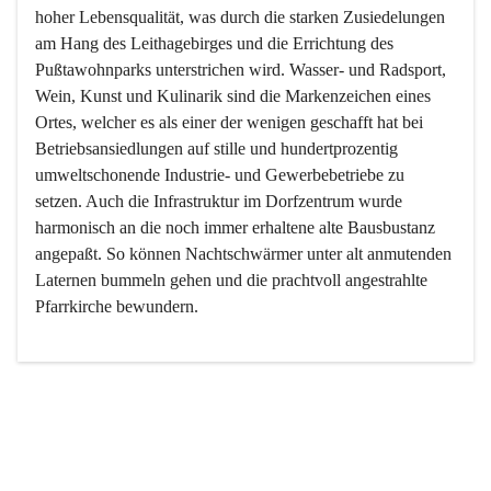
hoher Lebensqualität, was durch die starken Zusiedelungen 
am Hang des Leithagebirges und die Errichtung des 
Pußtawohnparks unterstrichen wird. Wasser- und Radsport, 
Wein, Kunst und Kulinarik sind die Markenzeichen eines 
Ortes, welcher es als einer der wenigen geschafft hat bei 
Betriebsansiedlungen auf stille und hundertprozentig 
umweltschonende Industrie- und Gewerbebetriebe zu 
setzen. Auch die Infrastruktur im Dorfzentrum wurde 
harmonisch an die noch immer erhaltene alte Bausbustanz 
angepaßt. So können Nachtschwärmer unter alt anmutenden 
Laternen bummeln gehen und die prachtvoll angestrahlte 
Pfarrkirche bewundern.

Der Weinbau dominert heute nicht mehr, ist aber integrativer 
Bestandteil der Kultur des Ortes, da man hier schon lange 
von Massenweinbau auf Qualitätsweinbau umgestellt hat. 
So ist es auch nicht verwunderlich, dass eines der historisch 
wertvollsten Gebäude die Ortsvinothek beherbergt und dass 
der Kellering ein beliebtes Ziel darstellt.
