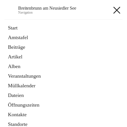
Breitenbrunn am Neusiedler See
Navigation
Breitenbrunn am Neusiedler See
Start
Amtstafel
Formulare
Beiträge
18 Schnellzugriffe
Artikel
Gemeindeservice
7 Schnellzugriffe
Alben
Veranstaltungen
+7
Müllkalender
Dateien
Öffnungszeiten
Kontakte
Hauptadresse
Standorte