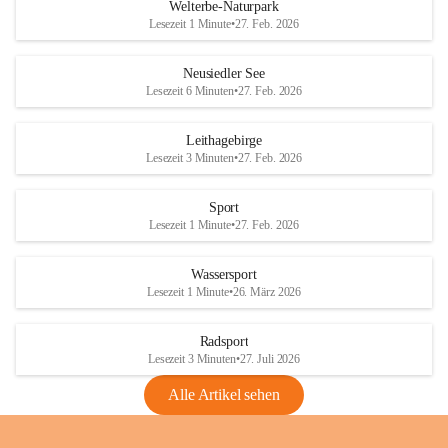
i
i
unzulässige Weingärten zu roden! Bitte 
Welterbe-Naturpark
e
e
helfen wir zusammen um unsere Winzer 
Lesezeit 1 Minute
•
27. Feb. 2026
d
d
vor den prognostizierten Ernteausfällen 
l
l
und den daraus folgenden wirtschaftlichen 
e
e
Neusiedler See
Schäden zu bewahren.
r
r
Lesezeit 6 Minuten
•
27. Feb. 2026
S
S
Verordnungen
e
e
Leithagebirge
04.08.2026
e
e
Lesezeit 3 Minuten
•
27. Feb. 2026
Maßnahmen zur Bekämpfung
der Goldgelben Vergilbung der
Sport
Rebe und der Amerikanischen
Lesezeit 1 Minute
•
27. Feb. 2026
Rebzikade
Anhang VBl. EU Nr. 18
Wassersport
_2026
Lesezeit 1 Minute
•
26. März 2026
1 Seite
•
1,4 MB
Radsport
VBl. EU Nr. 18_2026
Lesezeit 3 Minuten
•
27. Juli 2026
2 Seiten
•
2,1 MB
Alle Artikel sehen