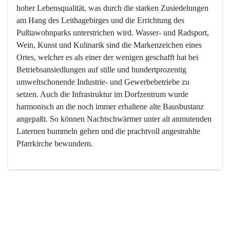
hoher Lebensqualität, was durch die starken Zusiedelungen 
am Hang des Leithagebirges und die Errichtung des 
Pußtawohnparks unterstrichen wird. Wasser- und Radsport, 
Wein, Kunst und Kulinarik sind die Markenzeichen eines 
Ortes, welcher es als einer der wenigen geschafft hat bei 
Betriebsansiedlungen auf stille und hundertprozentig 
umweltschonende Industrie- und Gewerbebetriebe zu 
setzen. Auch die Infrastruktur im Dorfzentrum wurde 
harmonisch an die noch immer erhaltene alte Bausbustanz 
angepaßt. So können Nachtschwärmer unter alt anmutenden 
Laternen bummeln gehen und die prachtvoll angestrahlte 
Pfarrkirche bewundern.

Der Weinbau dominert heute nicht mehr, ist aber integrativer 
Bestandteil der Kultur des Ortes, da man hier schon lange 
von Massenweinbau auf Qualitätsweinbau umgestellt hat. 
So ist es auch nicht verwunderlich, dass eines der historisch 
wertvollsten Gebäude die Ortsvinothek beherbergt und dass 
der Kellering ein beliebtes Ziel darstellt.
