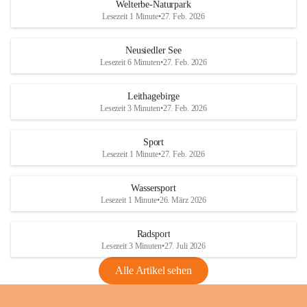
i
i
unzulässige Weingärten zu roden! Bitte 
Welterbe-Naturpark
e
e
helfen wir zusammen um unsere Winzer 
Lesezeit 1 Minute
•
27. Feb. 2026
d
d
vor den prognostizierten Ernteausfällen 
l
l
und den daraus folgenden wirtschaftlichen 
e
e
Neusiedler See
Schäden zu bewahren.
r
r
Lesezeit 6 Minuten
•
27. Feb. 2026
S
S
Verordnungen
e
e
Leithagebirge
04.08.2026
e
e
Lesezeit 3 Minuten
•
27. Feb. 2026
Maßnahmen zur Bekämpfung
der Goldgelben Vergilbung der
Sport
Rebe und der Amerikanischen
Lesezeit 1 Minute
•
27. Feb. 2026
Rebzikade
Anhang VBl. EU Nr. 18
Wassersport
_2026
Lesezeit 1 Minute
•
26. März 2026
1 Seite
•
1,4 MB
Radsport
VBl. EU Nr. 18_2026
Lesezeit 3 Minuten
•
27. Juli 2026
2 Seiten
•
2,1 MB
Alle Artikel sehen