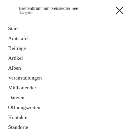
Breitenbrunn am Neusiedler See
Navigation
Breitenbrunn am Neusiedler See
Start
Amtstafel
Formulare
Beiträge
18 Schnellzugriffe
Artikel
Gemeindeservice
7 Schnellzugriffe
Alben
Veranstaltungen
+7
Müllkalender
Dateien
Öffnungszeiten
Kontakte
Hauptadresse
Standorte