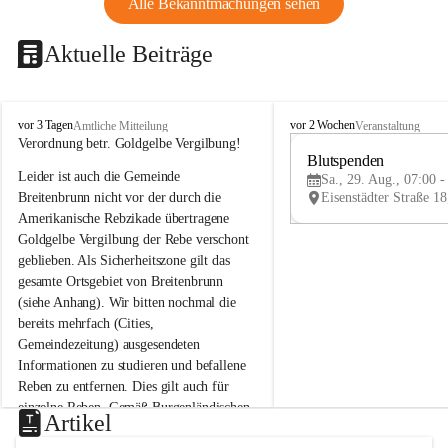
Alle Bekanntmachungen sehen
Aktuelle Beiträge
B
B
vor 3 Tagen
vor 2 Wochen
Amtliche Mitteilung
Veranstaltung
r
r
Verordnung betr. Goldgelbe Vergilbung!
e
e
Blutspenden
Leider ist auch die Gemeinde 
i
i
Sa., 29. Aug., 07:00 -
t
t
Breitenbrunn nicht vor der durch die 
e
e
Amerikanische Rebzikade übertragene 
n
n
Goldgelbe Vergilbung der Rebe verschont 
b
b
geblieben. Als Sicherheitszone gilt das 
r
r
gesamte Ortsgebiet von Breitenbrunn 
u
u
(siehe Anhang). Wir bitten nochmal die 
n
n
n
n
bereits mehrfach (Cities, 
a
a
Gemeindezeitung) ausgesendeten 
m
m
Informationen zu studieren und befallene 
N
N
Reben zu entfernen. Dies gilt auch für 
e
e
einzelne Reben. Gemäß Burgenländischen 
u
u
Artikel
Weinbaugesetz sind nicht gepflegte oder 
s
s