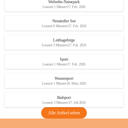
i
i
unzulässige Weingärten zu roden! Bitte 
Welterbe-Naturpark
e
e
helfen wir zusammen um unsere Winzer 
Lesezeit 1 Minute
•
27. Feb. 2026
d
d
vor den prognostizierten Ernteausfällen 
l
l
und den daraus folgenden wirtschaftlichen 
e
e
Neusiedler See
Schäden zu bewahren.
r
r
Lesezeit 6 Minuten
•
27. Feb. 2026
S
S
Verordnungen
e
e
Leithagebirge
04.08.2026
e
e
Lesezeit 3 Minuten
•
27. Feb. 2026
Maßnahmen zur Bekämpfung
der Goldgelben Vergilbung der
Sport
Rebe und der Amerikanischen
Lesezeit 1 Minute
•
27. Feb. 2026
Rebzikade
Anhang VBl. EU Nr. 18
Wassersport
_2026
Lesezeit 1 Minute
•
26. März 2026
1 Seite
•
1,4 MB
Radsport
VBl. EU Nr. 18_2026
Lesezeit 3 Minuten
•
27. Juli 2026
2 Seiten
•
2,1 MB
Alle Artikel sehen