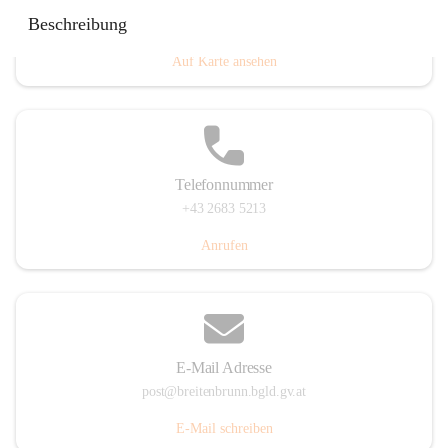
Eisenstädterstraße 18, 7091 Breitenbrunn am Neusiedler
Beschreibung
See, AUT
Auf Karte ansehen
Telefonnummer
+43 2683 5213
Anrufen
E-Mail Adresse
post@breitenbrunn.bgld.gv.at
E-Mail schreiben