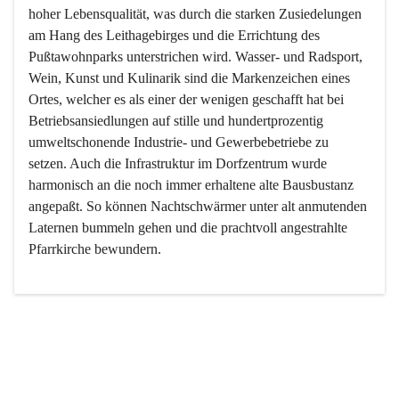
hoher Lebensqualität, was durch die starken Zusiedelungen 
am Hang des Leithagebirges und die Errichtung des 
Pußtawohnparks unterstrichen wird. Wasser- und Radsport, 
Wein, Kunst und Kulinarik sind die Markenzeichen eines 
Ortes, welcher es als einer der wenigen geschafft hat bei 
Betriebsansiedlungen auf stille und hundertprozentig 
umweltschonende Industrie- und Gewerbebetriebe zu 
setzen. Auch die Infrastruktur im Dorfzentrum wurde 
harmonisch an die noch immer erhaltene alte Bausbustanz 
angepaßt. So können Nachtschwärmer unter alt anmutenden 
Laternen bummeln gehen und die prachtvoll angestrahlte 
Pfarrkirche bewundern.

Der Weinbau dominert heute nicht mehr, ist aber integrativer 
Bestandteil der Kultur des Ortes, da man hier schon lange 
von Massenweinbau auf Qualitätsweinbau umgestellt hat. 
So ist es auch nicht verwunderlich, dass eines der historisch 
wertvollsten Gebäude die Ortsvinothek beherbergt und dass 
der Kellering ein beliebtes Ziel darstellt.
