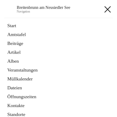
Breitenbrunn am Neusiedler See
Navigation
Breitenbrunn am Neusiedler See
Start
Amtstafel
Formulare
Beiträge
18 Schnellzugriffe
Artikel
Gemeindeservice
7 Schnellzugriffe
Alben
Veranstaltungen
+7
Müllkalender
Dateien
Öffnungszeiten
Kontakte
Hauptadresse
Standorte