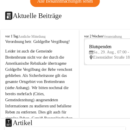
Alle Bekanntmachungen sehen
Aktuelle Beiträge
B
B
vor 1 Tag
vor 2 Wochen
Amtliche Mitteilung
Veranstaltung
r
r
Verordnung betr. Goldgelbe Vergilbung!
e
e
Blutspenden
Leider ist auch die Gemeinde 
i
i
Sa., 29. Aug., 07:00 -
t
t
Breitenbrunn nicht vor der durch die 
e
e
Amerikanische Rebzikade übertragene 
n
n
Goldgelbe Vergilbung der Rebe verschont 
b
b
geblieben. Als Sicherheitszone gilt das 
r
r
gesamte Ortsgebiet von Breitenbrunn 
u
u
(siehe Anhang). Wir bitten nochmal die 
n
n
n
n
bereits mehrfach (Cities, 
a
a
Gemeindezeitung) ausgesendeten 
m
m
Informationen zu studieren und befallene 
N
N
Reben zu entfernen. Dies gilt auch für 
e
e
einzelne Reben. Gemäß Burgenländischen 
u
u
Artikel
Weinbaugesetz sind nicht gepflegte oder 
s
s