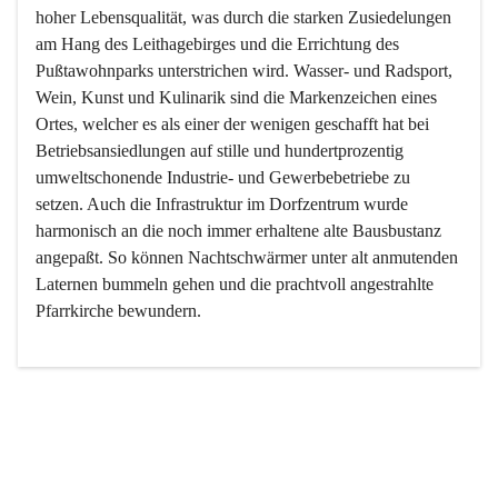
hoher Lebensqualität, was durch die starken Zusiedelungen 
am Hang des Leithagebirges und die Errichtung des 
Pußtawohnparks unterstrichen wird. Wasser- und Radsport, 
Wein, Kunst und Kulinarik sind die Markenzeichen eines 
Ortes, welcher es als einer der wenigen geschafft hat bei 
Betriebsansiedlungen auf stille und hundertprozentig 
umweltschonende Industrie- und Gewerbebetriebe zu 
setzen. Auch die Infrastruktur im Dorfzentrum wurde 
harmonisch an die noch immer erhaltene alte Bausbustanz 
angepaßt. So können Nachtschwärmer unter alt anmutenden 
Laternen bummeln gehen und die prachtvoll angestrahlte 
Pfarrkirche bewundern.

Der Weinbau dominert heute nicht mehr, ist aber integrativer 
Bestandteil der Kultur des Ortes, da man hier schon lange 
von Massenweinbau auf Qualitätsweinbau umgestellt hat. 
So ist es auch nicht verwunderlich, dass eines der historisch 
wertvollsten Gebäude die Ortsvinothek beherbergt und dass 
der Kellering ein beliebtes Ziel darstellt.
