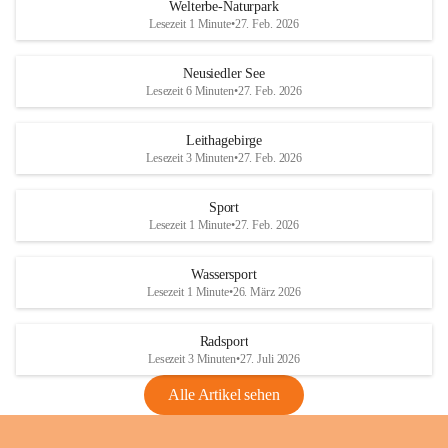
i
i
unzulässige Weingärten zu roden! Bitte 
Welterbe-Naturpark
e
e
helfen wir zusammen um unsere Winzer 
Lesezeit 1 Minute
•
27. Feb. 2026
d
d
vor den prognostizierten Ernteausfällen 
l
l
und den daraus folgenden wirtschaftlichen 
e
e
Neusiedler See
Schäden zu bewahren.
r
r
Lesezeit 6 Minuten
•
27. Feb. 2026
S
S
Verordnungen
e
e
Leithagebirge
04.08.2026
e
e
Lesezeit 3 Minuten
•
27. Feb. 2026
Maßnahmen zur Bekämpfung
der Goldgelben Vergilbung der
Sport
Rebe und der Amerikanischen
Lesezeit 1 Minute
•
27. Feb. 2026
Rebzikade
Anhang VBl. EU Nr. 18
Wassersport
_2026
Lesezeit 1 Minute
•
26. März 2026
1 Seite
•
1,4 MB
Radsport
VBl. EU Nr. 18_2026
Lesezeit 3 Minuten
•
27. Juli 2026
2 Seiten
•
2,1 MB
Alle Artikel sehen