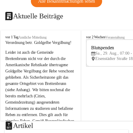
Alle Bekanntmachungen sehen
Aktuelle Beiträge
B
B
vor 1 Tag
vor 2 Wochen
Amtliche Mitteilung
Veranstaltung
r
r
Verordnung betr. Goldgelbe Vergilbung!
e
e
Blutspenden
Leider ist auch die Gemeinde 
i
i
Sa., 29. Aug., 07:00 -
t
t
Breitenbrunn nicht vor der durch die 
e
e
Amerikanische Rebzikade übertragene 
n
n
Goldgelbe Vergilbung der Rebe verschont 
b
b
geblieben. Als Sicherheitszone gilt das 
r
r
gesamte Ortsgebiet von Breitenbrunn 
u
u
(siehe Anhang). Wir bitten nochmal die 
n
n
n
n
bereits mehrfach (Cities, 
a
a
Gemeindezeitung) ausgesendeten 
m
m
Informationen zu studieren und befallene 
N
N
Reben zu entfernen. Dies gilt auch für 
e
e
einzelne Reben. Gemäß Burgenländischen 
u
u
Artikel
Weinbaugesetz sind nicht gepflegte oder 
s
s