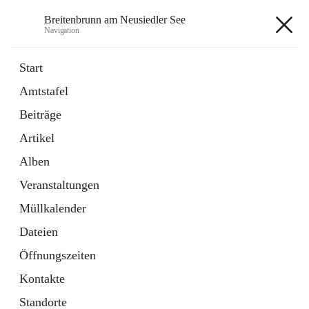
Breitenbrunn am Neusiedler See
Navigation
Breitenbrunn am Neusiedler See
Start
Amtstafel
Formulare
Beiträge
18 Schnellzugriffe
Artikel
Gemeindeservice
7 Schnellzugriffe
Alben
Veranstaltungen
+7
Müllkalender
Dateien
Öffnungszeiten
Kontakte
Hauptadresse
Standorte