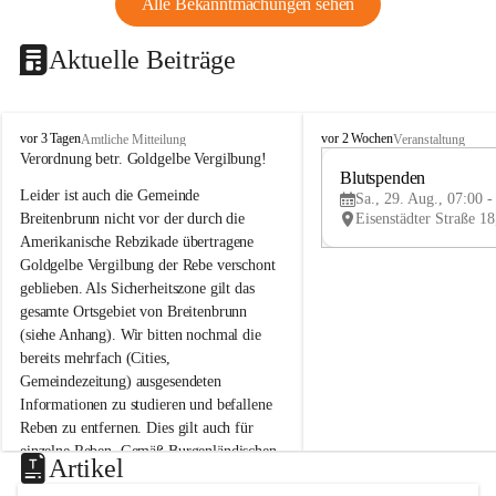
Alle Bekanntmachungen sehen
Aktuelle Beiträge
B
B
vor 3 Tagen
vor 2 Wochen
Amtliche Mitteilung
Veranstaltung
r
r
Verordnung betr. Goldgelbe Vergilbung!
e
e
Blutspenden
Leider ist auch die Gemeinde 
i
i
Sa., 29. Aug., 07:00 -
t
t
Breitenbrunn nicht vor der durch die 
e
e
Amerikanische Rebzikade übertragene 
n
n
Goldgelbe Vergilbung der Rebe verschont 
b
b
geblieben. Als Sicherheitszone gilt das 
r
r
gesamte Ortsgebiet von Breitenbrunn 
u
u
(siehe Anhang). Wir bitten nochmal die 
n
n
n
n
bereits mehrfach (Cities, 
a
a
Gemeindezeitung) ausgesendeten 
m
m
Informationen zu studieren und befallene 
N
N
Reben zu entfernen. Dies gilt auch für 
e
e
einzelne Reben. Gemäß Burgenländischen 
u
u
Artikel
Weinbaugesetz sind nicht gepflegte oder 
s
s