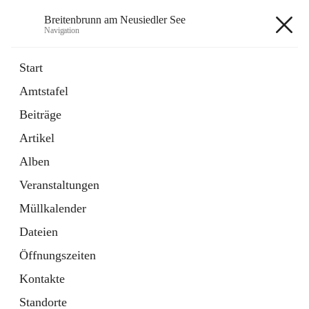
Breitenbrunn am Neusiedler See
Navigation
Breitenbrunn am Neusiedler See
Start
Amtstafel
Formulare
Beiträge
18 Schnellzugriffe
Artikel
Gemeindeservice
7 Schnellzugriffe
Alben
Veranstaltungen
+7
Müllkalender
Dateien
Öffnungszeiten
Kontakte
Hauptadresse
Standorte