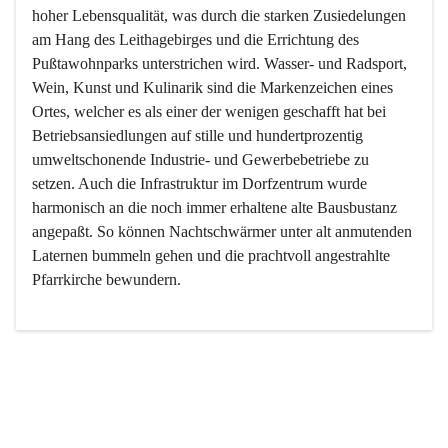
hoher Lebensqualität, was durch die starken Zusiedelungen 
am Hang des Leithagebirges und die Errichtung des 
Pußtawohnparks unterstrichen wird. Wasser- und Radsport, 
Wein, Kunst und Kulinarik sind die Markenzeichen eines 
Ortes, welcher es als einer der wenigen geschafft hat bei 
Betriebsansiedlungen auf stille und hundertprozentig 
umweltschonende Industrie- und Gewerbebetriebe zu 
setzen. Auch die Infrastruktur im Dorfzentrum wurde 
harmonisch an die noch immer erhaltene alte Bausbustanz 
angepaßt. So können Nachtschwärmer unter alt anmutenden 
Laternen bummeln gehen und die prachtvoll angestrahlte 
Pfarrkirche bewundern.

Der Weinbau dominert heute nicht mehr, ist aber integrativer 
Bestandteil der Kultur des Ortes, da man hier schon lange 
von Massenweinbau auf Qualitätsweinbau umgestellt hat. 
So ist es auch nicht verwunderlich, dass eines der historisch 
wertvollsten Gebäude die Ortsvinothek beherbergt und dass 
der Kellering ein beliebtes Ziel darstellt.
