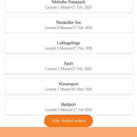
i
i
unzulässige Weingärten zu roden! Bitte 
Welterbe-Naturpark
e
e
helfen wir zusammen um unsere Winzer 
Lesezeit 1 Minute
•
27. Feb. 2026
d
d
vor den prognostizierten Ernteausfällen 
l
l
und den daraus folgenden wirtschaftlichen 
e
e
Neusiedler See
Schäden zu bewahren.
r
r
Lesezeit 6 Minuten
•
27. Feb. 2026
S
S
Verordnungen
e
e
Leithagebirge
04.08.2026
e
e
Lesezeit 3 Minuten
•
27. Feb. 2026
Maßnahmen zur Bekämpfung
der Goldgelben Vergilbung der
Sport
Rebe und der Amerikanischen
Lesezeit 1 Minute
•
27. Feb. 2026
Rebzikade
Anhang VBl. EU Nr. 18
Wassersport
_2026
Lesezeit 1 Minute
•
26. März 2026
1 Seite
•
1,4 MB
Radsport
VBl. EU Nr. 18_2026
Lesezeit 3 Minuten
•
27. Juli 2026
2 Seiten
•
2,1 MB
Alle Artikel sehen