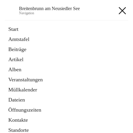
Breitenbrunn am Neusiedler See
Navigation
Breitenbrunn am Neusiedler See
Start
Amtstafel
Formulare
Beiträge
18 Schnellzugriffe
Artikel
Gemeindeservice
7 Schnellzugriffe
Alben
Veranstaltungen
+7
Müllkalender
Dateien
Öffnungszeiten
Kontakte
Hauptadresse
Standorte