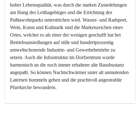
hoher Lebensqualität, was durch die starken Zusiedelungen 
am Hang des Leithagebirges und die Errichtung des 
Pußtawohnparks unterstrichen wird. Wasser- und Radsport, 
Wein, Kunst und Kulinarik sind die Markenzeichen eines 
Ortes, welcher es als einer der wenigen geschafft hat bei 
Betriebsansiedlungen auf stille und hundertprozentig 
umweltschonende Industrie- und Gewerbebetriebe zu 
setzen. Auch die Infrastruktur im Dorfzentrum wurde 
harmonisch an die noch immer erhaltene alte Bausbustanz 
angepaßt. So können Nachtschwärmer unter alt anmutenden 
Laternen bummeln gehen und die prachtvoll angestrahlte 
Pfarrkirche bewundern.

Der Weinbau dominert heute nicht mehr, ist aber integrativer 
Bestandteil der Kultur des Ortes, da man hier schon lange 
von Massenweinbau auf Qualitätsweinbau umgestellt hat. 
So ist es auch nicht verwunderlich, dass eines der historisch 
wertvollsten Gebäude die Ortsvinothek beherbergt und dass 
der Kellering ein beliebtes Ziel darstellt.
