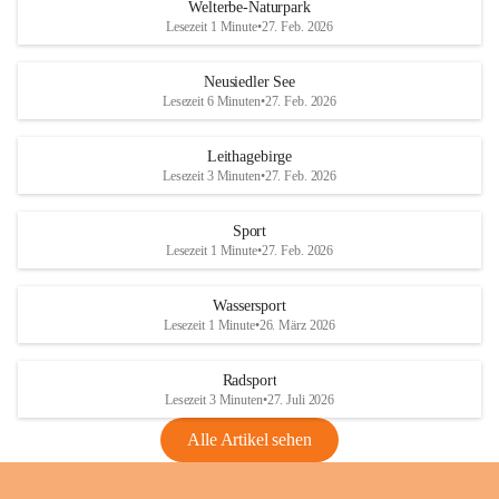
i
i
unzulässige Weingärten zu roden! Bitte 
Welterbe-Naturpark
e
e
helfen wir zusammen um unsere Winzer 
Lesezeit 1 Minute
•
27. Feb. 2026
d
d
vor den prognostizierten Ernteausfällen 
l
l
und den daraus folgenden wirtschaftlichen 
e
e
Neusiedler See
Schäden zu bewahren.
r
r
Lesezeit 6 Minuten
•
27. Feb. 2026
S
S
Verordnungen
e
e
Leithagebirge
04.08.2026
e
e
Lesezeit 3 Minuten
•
27. Feb. 2026
Maßnahmen zur Bekämpfung
der Goldgelben Vergilbung der
Sport
Rebe und der Amerikanischen
Lesezeit 1 Minute
•
27. Feb. 2026
Rebzikade
Anhang VBl. EU Nr. 18
Wassersport
_2026
Lesezeit 1 Minute
•
26. März 2026
1 Seite
•
1,4 MB
Radsport
VBl. EU Nr. 18_2026
Lesezeit 3 Minuten
•
27. Juli 2026
2 Seiten
•
2,1 MB
Alle Artikel sehen