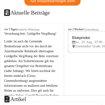
Alle Bekanntmachungen sehen
Aktuelle Beiträge
B
B
vor 3 Tagen
vor 2 Wochen
Amtliche Mitteilung
Veranstaltung
r
r
Verordnung betr. Goldgelbe Vergilbung!
e
e
Blutspenden
Leider ist auch die Gemeinde 
i
i
Sa., 29. Aug., 07:00 -
t
t
Breitenbrunn nicht vor der durch die 
e
e
Amerikanische Rebzikade übertragene 
n
n
Goldgelbe Vergilbung der Rebe verschont 
b
b
geblieben. Als Sicherheitszone gilt das 
r
r
gesamte Ortsgebiet von Breitenbrunn 
u
u
(siehe Anhang). Wir bitten nochmal die 
n
n
n
n
bereits mehrfach (Cities, 
a
a
Gemeindezeitung) ausgesendeten 
m
m
Informationen zu studieren und befallene 
N
N
Reben zu entfernen. Dies gilt auch für 
e
e
einzelne Reben. Gemäß Burgenländischen 
u
u
Artikel
Weinbaugesetz sind nicht gepflegte oder 
s
s