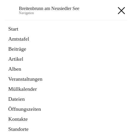
Breitenbrunn am Neusiedler See
Navigation
Breitenbrunn am Neusiedler See
Start
Amtstafel
Formulare
Beiträge
18 Schnellzugriffe
Artikel
Gemeindeservice
7 Schnellzugriffe
Alben
Veranstaltungen
+7
Müllkalender
Dateien
Öffnungszeiten
Kontakte
Hauptadresse
Standorte