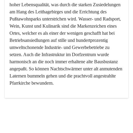
hoher Lebensqualität, was durch die starken Zusiedelungen 
am Hang des Leithagebirges und die Errichtung des 
Pußtawohnparks unterstrichen wird. Wasser- und Radsport, 
Wein, Kunst und Kulinarik sind die Markenzeichen eines 
Ortes, welcher es als einer der wenigen geschafft hat bei 
Betriebsansiedlungen auf stille und hundertprozentig 
umweltschonende Industrie- und Gewerbebetriebe zu 
setzen. Auch die Infrastruktur im Dorfzentrum wurde 
harmonisch an die noch immer erhaltene alte Bausbustanz 
angepaßt. So können Nachtschwärmer unter alt anmutenden 
Laternen bummeln gehen und die prachtvoll angestrahlte 
Pfarrkirche bewundern.

Der Weinbau dominert heute nicht mehr, ist aber integrativer 
Bestandteil der Kultur des Ortes, da man hier schon lange 
von Massenweinbau auf Qualitätsweinbau umgestellt hat. 
So ist es auch nicht verwunderlich, dass eines der historisch 
wertvollsten Gebäude die Ortsvinothek beherbergt und dass 
der Kellering ein beliebtes Ziel darstellt.
