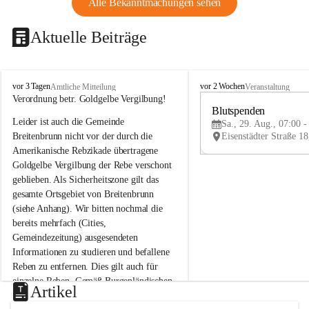
Alle Bekanntmachungen sehen
Aktuelle Beiträge
B
B
vor 3 Tagen
vor 2 Wochen
Amtliche Mitteilung
Veranstaltung
r
r
Verordnung betr. Goldgelbe Vergilbung!
e
e
Blutspenden
Leider ist auch die Gemeinde 
i
i
Sa., 29. Aug., 07:00 -
t
t
Breitenbrunn nicht vor der durch die 
e
e
Amerikanische Rebzikade übertragene 
n
n
Goldgelbe Vergilbung der Rebe verschont 
b
b
geblieben. Als Sicherheitszone gilt das 
r
r
gesamte Ortsgebiet von Breitenbrunn 
u
u
(siehe Anhang). Wir bitten nochmal die 
n
n
n
n
bereits mehrfach (Cities, 
a
a
Gemeindezeitung) ausgesendeten 
m
m
Informationen zu studieren und befallene 
N
N
Reben zu entfernen. Dies gilt auch für 
e
e
einzelne Reben. Gemäß Burgenländischen 
u
u
Artikel
Weinbaugesetz sind nicht gepflegte oder 
s
s