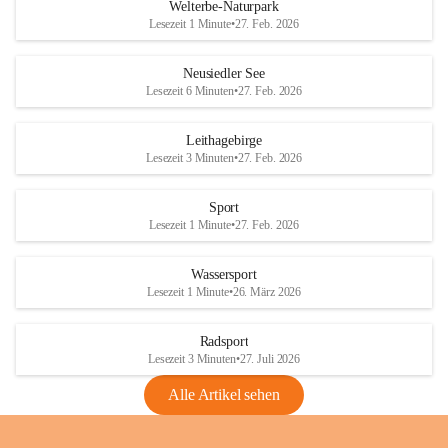
i
i
unzulässige Weingärten zu roden! Bitte 
Welterbe-Naturpark
e
e
helfen wir zusammen um unsere Winzer 
Lesezeit 1 Minute
•
27. Feb. 2026
d
d
vor den prognostizierten Ernteausfällen 
l
l
und den daraus folgenden wirtschaftlichen 
e
e
Neusiedler See
Schäden zu bewahren.
r
r
Lesezeit 6 Minuten
•
27. Feb. 2026
S
S
Verordnungen
e
e
Leithagebirge
04.08.2026
e
e
Lesezeit 3 Minuten
•
27. Feb. 2026
Maßnahmen zur Bekämpfung
der Goldgelben Vergilbung der
Sport
Rebe und der Amerikanischen
Lesezeit 1 Minute
•
27. Feb. 2026
Rebzikade
Anhang VBl. EU Nr. 18
Wassersport
_2026
Lesezeit 1 Minute
•
26. März 2026
1 Seite
•
1,4 MB
Radsport
VBl. EU Nr. 18_2026
Lesezeit 3 Minuten
•
27. Juli 2026
2 Seiten
•
2,1 MB
Alle Artikel sehen