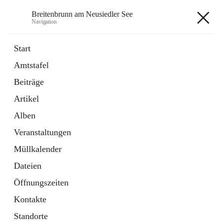
Breitenbrunn am Neusiedler See
Navigation
Breitenbrunn am Neusiedler See
Start
Amtstafel
Formulare
Beiträge
18 Schnellzugriffe
Artikel
Gemeindeservice
7 Schnellzugriffe
Alben
Veranstaltungen
+7
Müllkalender
Dateien
Öffnungszeiten
Kontakte
Hauptadresse
Standorte