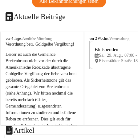
Alle Bekanntmachungen sehen
Aktuelle Beiträge
B
B
vor 4 Tagen
vor 2 Wochen
Amtliche Mitteilung
Veranstaltung
r
r
Verordnung betr. Goldgelbe Vergilbung!
e
e
Blutspenden
Leider ist auch die Gemeinde 
i
i
Sa., 29. Aug., 07:00 -
t
t
Breitenbrunn nicht vor der durch die 
e
e
Amerikanische Rebzikade übertragene 
n
n
Goldgelbe Vergilbung der Rebe verschont 
b
b
geblieben. Als Sicherheitszone gilt das 
r
r
gesamte Ortsgebiet von Breitenbrunn 
u
u
(siehe Anhang). Wir bitten nochmal die 
n
n
n
n
bereits mehrfach (Cities, 
a
a
Gemeindezeitung) ausgesendeten 
m
m
Informationen zu studieren und befallene 
N
N
Reben zu entfernen. Dies gilt auch für 
e
e
einzelne Reben. Gemäß Burgenländischen 
u
u
Artikel
Weinbaugesetz sind nicht gepflegte oder 
s
s