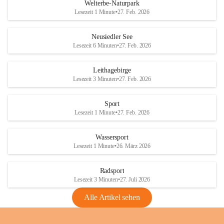
i
i
unzulässige Weingärten zu roden! Bitte 
Welterbe-Naturpark
e
e
helfen wir zusammen um unsere Winzer 
Lesezeit 1 Minute
•
27. Feb. 2026
d
d
vor den prognostizierten Ernteausfällen 
l
l
und den daraus folgenden wirtschaftlichen 
e
e
Neusiedler See
Schäden zu bewahren.
r
r
Lesezeit 6 Minuten
•
27. Feb. 2026
S
S
Verordnungen
e
e
Leithagebirge
04.08.2026
e
e
Lesezeit 3 Minuten
•
27. Feb. 2026
Maßnahmen zur Bekämpfung
der Goldgelben Vergilbung der
Sport
Rebe und der Amerikanischen
Lesezeit 1 Minute
•
27. Feb. 2026
Rebzikade
Anhang VBl. EU Nr. 18
Wassersport
_2026
Lesezeit 1 Minute
•
26. März 2026
1 Seite
•
1,4 MB
Radsport
VBl. EU Nr. 18_2026
Lesezeit 3 Minuten
•
27. Juli 2026
2 Seiten
•
2,1 MB
Alle Artikel sehen