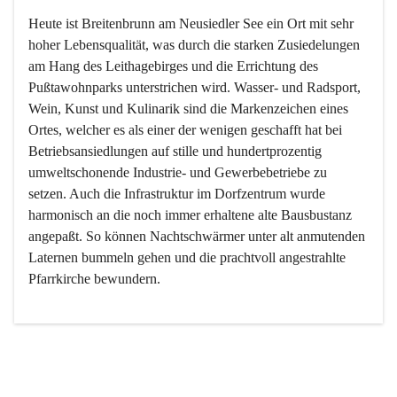
Heute ist Breitenbrunn am Neusiedler See ein Ort mit sehr 
hoher Lebensqualität, was durch die starken Zusiedelungen 
am Hang des Leithagebirges und die Errichtung des 
Pußtawohnparks unterstrichen wird. Wasser- und Radsport, 
Wein, Kunst und Kulinarik sind die Markenzeichen eines 
Ortes, welcher es als einer der wenigen geschafft hat bei 
Betriebsansiedlungen auf stille und hundertprozentig 
umweltschonende Industrie- und Gewerbebetriebe zu 
setzen. Auch die Infrastruktur im Dorfzentrum wurde 
harmonisch an die noch immer erhaltene alte Bausbustanz 
angepaßt. So können Nachtschwärmer unter alt anmutenden 
Laternen bummeln gehen und die prachtvoll angestrahlte 
Pfarrkirche bewundern.

Der Weinbau dominert heute nicht mehr, ist aber integrativer 
Bestandteil der Kultur des Ortes, da man hier schon lange 
von Massenweinbau auf Qualitätsweinbau umgestellt hat. 
So ist es auch nicht verwunderlich, dass eines der historisch 