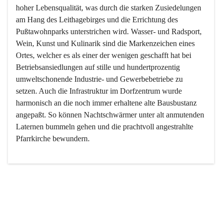
hoher Lebensqualität, was durch die starken Zusiedelungen 
am Hang des Leithagebirges und die Errichtung des 
Pußtawohnparks unterstrichen wird. Wasser- und Radsport, 
Wein, Kunst und Kulinarik sind die Markenzeichen eines 
Ortes, welcher es als einer der wenigen geschafft hat bei 
Betriebsansiedlungen auf stille und hundertprozentig 
umweltschonende Industrie- und Gewerbebetriebe zu 
setzen. Auch die Infrastruktur im Dorfzentrum wurde 
harmonisch an die noch immer erhaltene alte Bausbustanz 
angepaßt. So können Nachtschwärmer unter alt anmutenden 
Laternen bummeln gehen und die prachtvoll angestrahlte 
Pfarrkirche bewundern.

Der Weinbau dominert heute nicht mehr, ist aber integrativer 
Bestandteil der Kultur des Ortes, da man hier schon lange 
von Massenweinbau auf Qualitätsweinbau umgestellt hat. 
So ist es auch nicht verwunderlich, dass eines der historisch 
wertvollsten Gebäude die Ortsvinothek beherbergt und dass 
der Kellering ein beliebtes Ziel darstellt.
