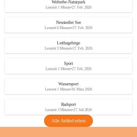
i
i
unzulässige Weingärten zu roden! Bitte 
Welterbe-Naturpark
e
e
helfen wir zusammen um unsere Winzer 
Lesezeit 1 Minute
•
27. Feb. 2026
d
d
vor den prognostizierten Ernteausfällen 
l
l
und den daraus folgenden wirtschaftlichen 
e
e
Neusiedler See
Schäden zu bewahren.
r
r
Lesezeit 6 Minuten
•
27. Feb. 2026
S
S
Verordnungen
e
e
Leithagebirge
04.08.2026
e
e
Lesezeit 3 Minuten
•
27. Feb. 2026
Maßnahmen zur Bekämpfung
der Goldgelben Vergilbung der
Sport
Rebe und der Amerikanischen
Lesezeit 1 Minute
•
27. Feb. 2026
Rebzikade
Anhang VBl. EU Nr. 18
Wassersport
_2026
Lesezeit 1 Minute
•
26. März 2026
1 Seite
•
1,4 MB
Radsport
VBl. EU Nr. 18_2026
Lesezeit 3 Minuten
•
27. Juli 2026
2 Seiten
•
2,1 MB
Alle Artikel sehen