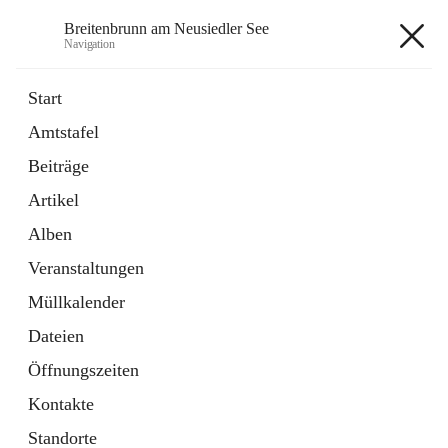
Breitenbrunn am Neusiedler See
Navigation
Breitenbrunn am Neusiedler See
Start
Amtstafel
Formulare
Beiträge
18 Schnellzugriffe
Artikel
Gemeindeservice
7 Schnellzugriffe
Alben
Veranstaltungen
+7
Müllkalender
Dateien
Öffnungszeiten
Kontakte
Hauptadresse
Standorte