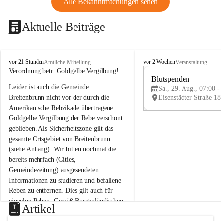
Alle Bekanntmachungen sehen
Aktuelle Beiträge
B
B
vor 21 Stunden
vor 2 Wochen
Amtliche Mitteilung
Veranstaltung
r
r
Verordnung betr. Goldgelbe Vergilbung!
e
e
Blutspenden
Leider ist auch die Gemeinde 
i
i
Sa., 29. Aug., 07:00 -
t
t
Breitenbrunn nicht vor der durch die 
e
e
Amerikanische Rebzikade übertragene 
n
n
Goldgelbe Vergilbung der Rebe verschont 
b
b
geblieben. Als Sicherheitszone gilt das 
r
r
gesamte Ortsgebiet von Breitenbrunn 
u
u
(siehe Anhang). Wir bitten nochmal die 
n
n
n
n
bereits mehrfach (Cities, 
a
a
Gemeindezeitung) ausgesendeten 
m
m
Informationen zu studieren und befallene 
N
N
Reben zu entfernen. Dies gilt auch für 
e
e
einzelne Reben. Gemäß Burgenländischen 
u
u
Artikel
Weinbaugesetz sind nicht gepflegte oder 
s
s