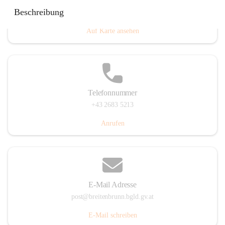
Eisenstädterstraße 18, 7091 Breitenbrunn am Neusiedler
Beschreibung
See, AUT
Auf Karte ansehen
Telefonnummer
+43 2683 5213
Anrufen
E-Mail Adresse
post@breitenbrunn.bgld.gv.at
E-Mail schreiben