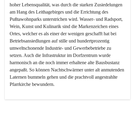
hoher Lebensqualität, was durch die starken Zusiedelungen 
am Hang des Leithagebirges und die Errichtung des 
Pußtawohnparks unterstrichen wird. Wasser- und Radsport, 
Wein, Kunst und Kulinarik sind die Markenzeichen eines 
Ortes, welcher es als einer der wenigen geschafft hat bei 
Betriebsansiedlungen auf stille und hundertprozentig 
umweltschonende Industrie- und Gewerbebetriebe zu 
setzen. Auch die Infrastruktur im Dorfzentrum wurde 
harmonisch an die noch immer erhaltene alte Bausbustanz 
angepaßt. So können Nachtschwärmer unter alt anmutenden 
Laternen bummeln gehen und die prachtvoll angestrahlte 
Pfarrkirche bewundern.

Der Weinbau dominert heute nicht mehr, ist aber integrativer 
Bestandteil der Kultur des Ortes, da man hier schon lange 
von Massenweinbau auf Qualitätsweinbau umgestellt hat. 
So ist es auch nicht verwunderlich, dass eines der historisch 
wertvollsten Gebäude die Ortsvinothek beherbergt und dass 
der Kellering ein beliebtes Ziel darstellt.
