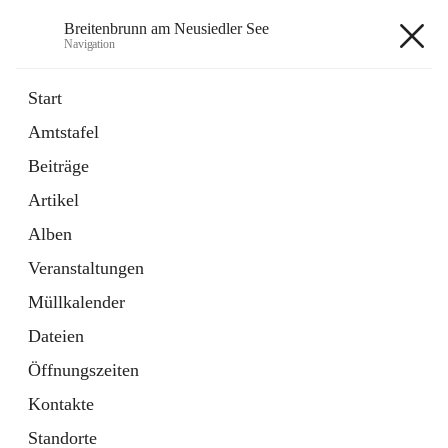
Breitenbrunn am Neusiedler See
Navigation
Breitenbrunn am Neusiedler See
Start
Amtstafel
Formulare
Beiträge
18 Schnellzugriffe
Artikel
Gemeindeservice
7 Schnellzugriffe
Alben
Veranstaltungen
+7
Müllkalender
Dateien
Öffnungszeiten
Kontakte
Hauptadresse
Standorte