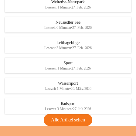
i
i
unzulässige Weingärten zu roden! Bitte 
Welterbe-Naturpark
e
e
helfen wir zusammen um unsere Winzer 
Lesezeit 1 Minute
•
27. Feb. 2026
d
d
vor den prognostizierten Ernteausfällen 
l
l
und den daraus folgenden wirtschaftlichen 
e
e
Neusiedler See
Schäden zu bewahren.
r
r
Lesezeit 6 Minuten
•
27. Feb. 2026
S
S
Verordnungen
e
e
Leithagebirge
04.08.2026
e
e
Lesezeit 3 Minuten
•
27. Feb. 2026
Maßnahmen zur Bekämpfung
der Goldgelben Vergilbung der
Sport
Rebe und der Amerikanischen
Lesezeit 1 Minute
•
27. Feb. 2026
Rebzikade
Anhang VBl. EU Nr. 18
Wassersport
_2026
Lesezeit 1 Minute
•
26. März 2026
1 Seite
•
1,4 MB
Radsport
VBl. EU Nr. 18_2026
Lesezeit 3 Minuten
•
27. Juli 2026
2 Seiten
•
2,1 MB
Alle Artikel sehen