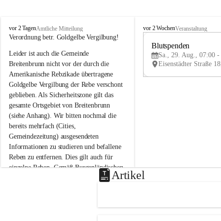
B
B
vor 2 Tagen
vor 2 Wochen
Amtliche Mitteilung
Veranstaltung
r
r
Verordnung betr. Goldgelbe Vergilbung!
e
e
Blutspenden
Leider ist auch die Gemeinde 
i
i
Sa., 29. Aug., 07:00 -
t
t
Breitenbrunn nicht vor der durch die 
e
e
Amerikanische Rebzikade übertragene 
n
n
Goldgelbe Vergilbung der Rebe verschont 
b
b
geblieben. Als Sicherheitszone gilt das 
r
r
gesamte Ortsgebiet von Breitenbrunn 
u
u
(siehe Anhang). Wir bitten nochmal die 
n
n
n
n
bereits mehrfach (Cities, 
a
a
Gemeindezeitung) ausgesendeten 
m
m
Informationen zu studieren und befallene 
N
N
Reben zu entfernen. Dies gilt auch für 
e
e
einzelne Reben. Gemäß Burgenländischen 
u
u
Artikel
Weinbaugesetz sind nicht gepflegte oder 
s
s
i
i
unzulässige Weingärten zu roden! Bitte 
e
e
helfen wir zusammen um unsere Winzer 
d
d
vor den prognostizierten Ernteausfällen 
l
l
und den daraus folgenden wirtschaftlichen 