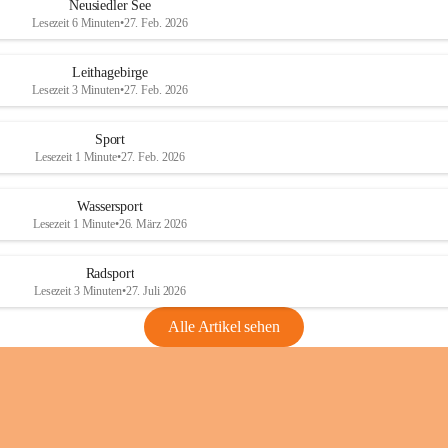
e
e
Neusiedler See
r
r
Lesezeit 6 Minuten
•
27. Feb. 2026
S
S
e
e
Leithagebirge
e
e
Lesezeit 3 Minuten
•
27. Feb. 2026
Sport
Lesezeit 1 Minute
•
27. Feb. 2026
Wassersport
Lesezeit 1 Minute
•
26. März 2026
Radsport
Lesezeit 3 Minuten
•
27. Juli 2026
Alle Artikel sehen