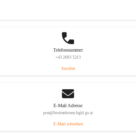
Eisenstädterstraße 18, 7091 Breitenbrunn am Neusiedler See, AUT
Auf Karte ansehen
Telefonnummer
+43 2683 5213
Anrufen
E-Mail Adresse
post@breitenbrunn.bgld.gv.at
E-Mail schreiben