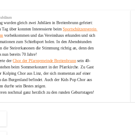
Jubiläum
 wurden gleich zwei Jubiläen in Breitenbrunn gefeiert: 
 Tag über konnten Interessierte beim 
Sportschützenverein 
nn
 vorbeikommen und das Vereinshaus erkunden und sich 
mationen zum Schießsport holen. In den Abendstunden 
nn die Steirerkanonen die Stimmung richtig an, denn den 
 nun bereits 70 Jahre!
rte der 
Chor der Pfarrgemeinde Breitenbrunn
 sein 40-
estehen beim Sommerkonzert in der Pfarrkirche. Zu Gast 
er Kolping Chor aus Linz, der sich momentan auf einer 
h das Burgenland befindet. Auch der Kids Pop Chor aus 
n durfte sein Bestes zeigen.
ieren nochmal ganz herzlich zu den runden Geburtstagen!