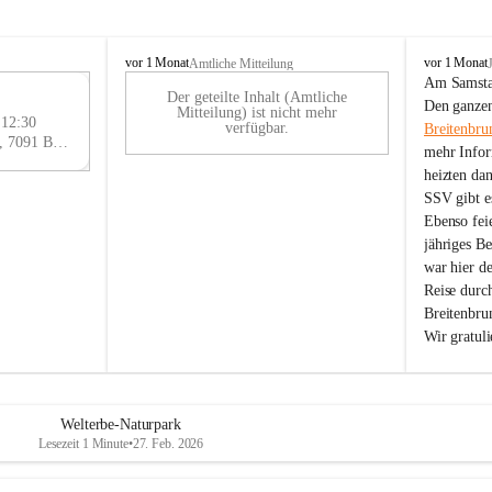
B
B
vor 1 Monat
vor 1 Monat
Amtliche Mitteilung
r
r
Am Samstag
Der geteilte Inhalt (Amtliche
e
e
29
Den ganzen
Mitteilung) ist nicht mehr
i
i
 12:30
AU
verfügbar.
Breitenbru
t
t
Eisenstädter Straße 18, 7091 Breitenbrunn am Neusiedler See, AUT
G
mehr Infor
e
e
heizten da
n
n
SSV gibt es
b
b
r
r
Ebenso feie
u
u
jähriges B
n
n
war hier d
n
n
Reise durc
a
a
Breitenbrun
m
m
Wir gratul
N
N
e
e
u
u
s
s
i
i
Welterbe-Naturpark
e
e
Lesezeit 1 Minute
•
27. Feb. 2026
d
d
l
l