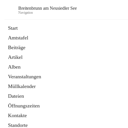
Breitenbrunn am Neusiedler See
Navigation
Start
Amtstafel
Formulare
Beiträge
18 Schnellzugriffe
Artikel
Gemeindeservice
7 Schnellzugriffe
Alben
Veranstaltungen
Müllkalender
Dateien
Öffnungszeiten
Kontakte
Standorte