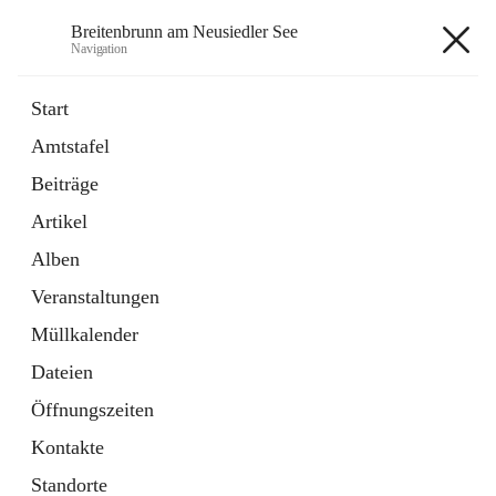
Breitenbrunn am Neusiedler See
Navigation
Breitenbrunn am Neusiedler See
Start
Amtstafel
Formulare
Beiträge
18 Schnellzugriffe
Artikel
Gemeindeservice
7 Schnellzugriffe
Alben
Veranstaltungen
+7
Müllkalender
Dateien
Öffnungszeiten
Kontakte
Hauptadresse
Standorte