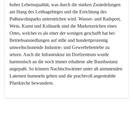
hoher Lebensqualität, was durch die starken Zusiedelungen 
am Hang des Leithagebirges und die Errichtung des 
Pußtawohnparks unterstrichen wird. Wasser- und Radsport, 
Wein, Kunst und Kulinarik sind die Markenzeichen eines 
Ortes, welcher es als einer der wenigen geschafft hat bei 
Betriebsansiedlungen auf stille und hundertprozentig 
umweltschonende Industrie- und Gewerbebetriebe zu 
setzen. Auch die Infrastruktur im Dorfzentrum wurde 
harmonisch an die noch immer erhaltene alte Bausbustanz 
angepaßt. So können Nachtschwärmer unter alt anmutenden 
Laternen bummeln gehen und die prachtvoll angestrahlte 
Pfarrkirche bewundern.

Der Weinbau dominert heute nicht mehr, ist aber integrativer 
Bestandteil der Kultur des Ortes, da man hier schon lange 
von Massenweinbau auf Qualitätsweinbau umgestellt hat. 
So ist es auch nicht verwunderlich, dass eines der historisch 
wertvollsten Gebäude die Ortsvinothek beherbergt und dass 
der Kellering ein beliebtes Ziel darstellt.
