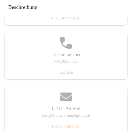
Eisenstädterstraße 18, 7091 Breitenbrunn am Neusiedler
Beschreibung
See, AUT
Auf Karte ansehen
Telefonnummer
+43 2683 5213
Anrufen
E-Mail Adresse
post@breitenbrunn.bgld.gv.at
E-Mail schreiben