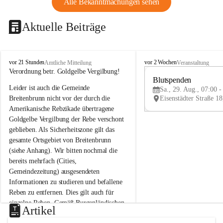
Alle Bekanntmachungen sehen
Aktuelle Beiträge
B
B
vor 21 Stunden
vor 2 Wochen
Amtliche Mitteilung
Veranstaltung
r
r
Verordnung betr. Goldgelbe Vergilbung!
e
e
Blutspenden
Leider ist auch die Gemeinde 
i
i
Sa., 29. Aug., 07:00 -
t
t
Breitenbrunn nicht vor der durch die 
e
e
Amerikanische Rebzikade übertragene 
n
n
Goldgelbe Vergilbung der Rebe verschont 
b
b
geblieben. Als Sicherheitszone gilt das 
r
r
gesamte Ortsgebiet von Breitenbrunn 
u
u
(siehe Anhang). Wir bitten nochmal die 
n
n
n
n
bereits mehrfach (Cities, 
a
a
Gemeindezeitung) ausgesendeten 
m
m
Informationen zu studieren und befallene 
N
N
Reben zu entfernen. Dies gilt auch für 
e
e
einzelne Reben. Gemäß Burgenländischen 
u
u
Artikel
Weinbaugesetz sind nicht gepflegte oder 
s
s