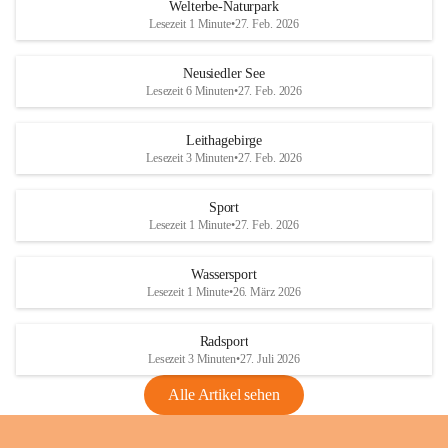
i
i
unzulässige Weingärten zu roden! Bitte 
Welterbe-Naturpark
e
e
helfen wir zusammen um unsere Winzer 
Lesezeit 1 Minute
•
27. Feb. 2026
d
d
vor den prognostizierten Ernteausfällen 
l
l
und den daraus folgenden wirtschaftlichen 
e
e
Neusiedler See
Schäden zu bewahren.
r
r
Lesezeit 6 Minuten
•
27. Feb. 2026
S
S
Verordnungen
e
e
Leithagebirge
04.08.2026
e
e
Lesezeit 3 Minuten
•
27. Feb. 2026
Maßnahmen zur Bekämpfung
der Goldgelben Vergilbung der
Sport
Rebe und der Amerikanischen
Lesezeit 1 Minute
•
27. Feb. 2026
Rebzikade
Anhang VBl. EU Nr. 18
Wassersport
_2026
Lesezeit 1 Minute
•
26. März 2026
1 Seite
•
1,4 MB
Radsport
VBl. EU Nr. 18_2026
Lesezeit 3 Minuten
•
27. Juli 2026
2 Seiten
•
2,1 MB
Alle Artikel sehen