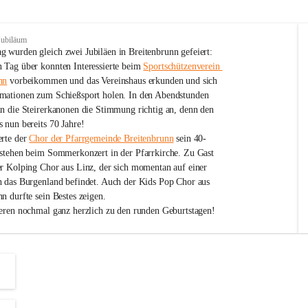
Jubiläum
 wurden gleich zwei Jubiläen in Breitenbrunn gefeiert: 
 Tag über konnten Interessierte beim 
Sportschützenverein 
nn
 vorbeikommen und das Vereinshaus erkunden und sich 
mationen zum Schießsport holen. In den Abendstunden 
nn die Steirerkanonen die Stimmung richtig an, denn den 
 nun bereits 70 Jahre!
rte der 
Chor der Pfarrgemeinde Breitenbrunn
 sein 40-
estehen beim Sommerkonzert in der Pfarrkirche. Zu Gast 
er Kolping Chor aus Linz, der sich momentan auf einer 
h das Burgenland befindet. Auch der Kids Pop Chor aus 
n durfte sein Bestes zeigen.
ieren nochmal ganz herzlich zu den runden Geburtstagen!