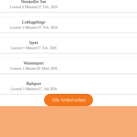
e
e
Neusiedler See
r
r
Lesezeit 6 Minuten
•
27. Feb. 2026
S
S
e
e
Leithagebirge
e
e
Lesezeit 3 Minuten
•
27. Feb. 2026
Sport
Lesezeit 1 Minute
•
27. Feb. 2026
Wassersport
Lesezeit 1 Minute
•
26. März 2026
Radsport
Lesezeit 3 Minuten
•
27. Juli 2026
Alle Artikel sehen