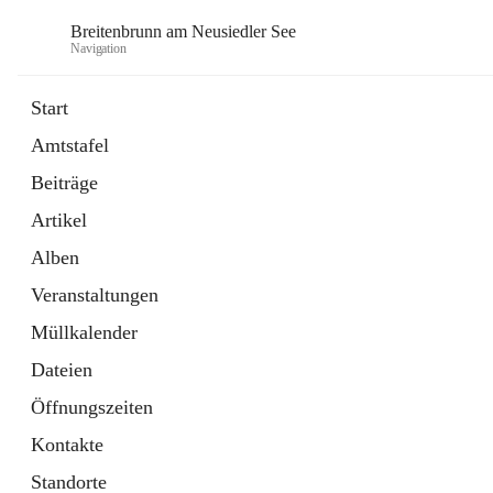
Breitenbrunn am Neusiedler See
Navigation
Start
Amtstafel
Formulare
Beiträge
18 Schnellzugriffe
Artikel
Gemeindeservice
7 Schnellzugriffe
Alben
Veranstaltungen
Müllkalender
Dateien
Öffnungszeiten
Kontakte
Standorte