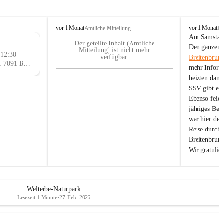
B
B
vor 1 Monat
vor 1 Monat
Amtliche Mitteilung
r
r
Am Samstag
Der geteilte Inhalt (Amtliche
e
e
29
Den ganzen
Mitteilung) ist nicht mehr
i
i
 12:30
AU
verfügbar.
Breitenbru
t
t
Eisenstädter Straße 18, 7091 Breitenbrunn am Neusiedler See, AUT
G
mehr Infor
e
e
heizten da
n
n
SSV gibt es
b
b
r
r
Ebenso feie
u
u
jähriges B
n
n
war hier d
n
n
Reise durc
a
a
Breitenbrun
m
m
Wir gratul
N
N
e
e
u
u
s
s
i
i
Welterbe-Naturpark
e
e
Lesezeit 1 Minute
•
27. Feb. 2026
d
d
l
l