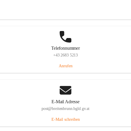
Eisenstädterstraße 18, 7091 Breitenbrunn am Neusiedler See, AUT
Auf Karte ansehen
Telefonnummer
+43 2683 5213
Anrufen
E-Mail Adresse
post@breitenbrunn.bgld.gv.at
E-Mail schreiben