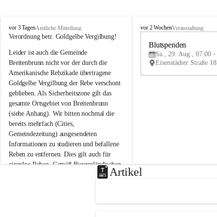
B
B
vor 3 Tagen
vor 2 Wochen
Amtliche Mitteilung
Veranstaltung
r
r
Verordnung betr. Goldgelbe Vergilbung!
e
e
Blutspenden
Leider ist auch die Gemeinde 
i
i
Sa., 29. Aug., 07:00 -
t
t
Breitenbrunn nicht vor der durch die 
e
e
Amerikanische Rebzikade übertragene 
n
n
Goldgelbe Vergilbung der Rebe verschont 
b
b
geblieben. Als Sicherheitszone gilt das 
r
r
gesamte Ortsgebiet von Breitenbrunn 
u
u
(siehe Anhang). Wir bitten nochmal die 
n
n
n
n
bereits mehrfach (Cities, 
a
a
Gemeindezeitung) ausgesendeten 
m
m
Informationen zu studieren und befallene 
N
N
Reben zu entfernen. Dies gilt auch für 
e
e
einzelne Reben. Gemäß Burgenländischen 
u
u
Artikel
Weinbaugesetz sind nicht gepflegte oder 
s
s
i
i
unzulässige Weingärten zu roden! Bitte 
e
e
helfen wir zusammen um unsere Winzer 
d
d
vor den prognostizierten Ernteausfällen 
l
l
und den daraus folgenden wirtschaftlichen 