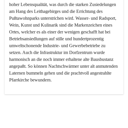
hoher Lebensqualität, was durch die starken Zusiedelungen 
am Hang des Leithagebirges und die Errichtung des 
Pußtawohnparks unterstrichen wird. Wasser- und Radsport, 
Wein, Kunst und Kulinarik sind die Markenzeichen eines 
Ortes, welcher es als einer der wenigen geschafft hat bei 
Betriebsansiedlungen auf stille und hundertprozentig 
umweltschonende Industrie- und Gewerbebetriebe zu 
setzen. Auch die Infrastruktur im Dorfzentrum wurde 
harmonisch an die noch immer erhaltene alte Bausbustanz 
angepaßt. So können Nachtschwärmer unter alt anmutenden 
Laternen bummeln gehen und die prachtvoll angestrahlte 
Pfarrkirche bewundern.

Der Weinbau dominert heute nicht mehr, ist aber integrativer 
Bestandteil der Kultur des Ortes, da man hier schon lange 
von Massenweinbau auf Qualitätsweinbau umgestellt hat. 
So ist es auch nicht verwunderlich, dass eines der historisch 
wertvollsten Gebäude die Ortsvinothek beherbergt und dass 
der Kellering ein beliebtes Ziel darstellt.
