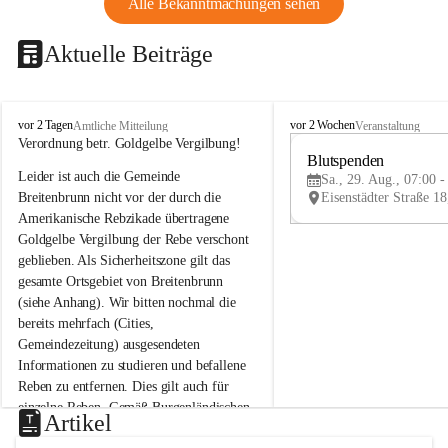
Alle Bekanntmachungen sehen
Aktuelle Beiträge
B
B
vor 2 Tagen
vor 2 Wochen
Amtliche Mitteilung
Veranstaltung
r
r
Verordnung betr. Goldgelbe Vergilbung!
e
e
Blutspenden
Leider ist auch die Gemeinde 
i
i
Sa., 29. Aug., 07:00 -
t
t
Breitenbrunn nicht vor der durch die 
e
e
Amerikanische Rebzikade übertragene 
n
n
Goldgelbe Vergilbung der Rebe verschont 
b
b
geblieben. Als Sicherheitszone gilt das 
r
r
gesamte Ortsgebiet von Breitenbrunn 
u
u
(siehe Anhang). Wir bitten nochmal die 
n
n
n
n
bereits mehrfach (Cities, 
a
a
Gemeindezeitung) ausgesendeten 
m
m
Informationen zu studieren und befallene 
N
N
Reben zu entfernen. Dies gilt auch für 
e
e
einzelne Reben. Gemäß Burgenländischen 
u
u
Artikel
Weinbaugesetz sind nicht gepflegte oder 
s
s