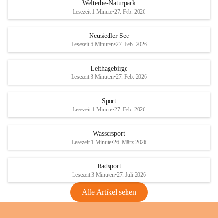
i
i
unzulässige Weingärten zu roden! Bitte 
Welterbe-Naturpark
e
e
helfen wir zusammen um unsere Winzer 
Lesezeit 1 Minute
•
27. Feb. 2026
d
d
vor den prognostizierten Ernteausfällen 
l
l
und den daraus folgenden wirtschaftlichen 
e
e
Neusiedler See
Schäden zu bewahren.
r
r
Lesezeit 6 Minuten
•
27. Feb. 2026
S
S
Verordnungen
e
e
Leithagebirge
04.08.2026
e
e
Lesezeit 3 Minuten
•
27. Feb. 2026
Maßnahmen zur Bekämpfung
der Goldgelben Vergilbung der
Sport
Rebe und der Amerikanischen
Lesezeit 1 Minute
•
27. Feb. 2026
Rebzikade
Anhang VBl. EU Nr. 18
Wassersport
_2026
Lesezeit 1 Minute
•
26. März 2026
1 Seite
•
1,4 MB
Radsport
VBl. EU Nr. 18_2026
Lesezeit 3 Minuten
•
27. Juli 2026
2 Seiten
•
2,1 MB
Alle Artikel sehen