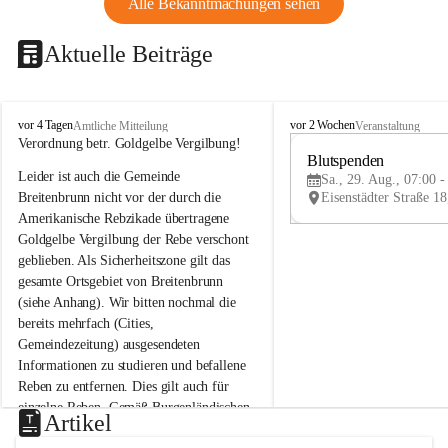
Alle Bekanntmachungen sehen
Aktuelle Beiträge
B
B
vor 4 Tagen
vor 2 Wochen
Amtliche Mitteilung
Veranstaltung
r
r
Verordnung betr. Goldgelbe Vergilbung!
e
e
Blutspenden
Leider ist auch die Gemeinde 
i
i
Sa., 29. Aug., 07:00 -
t
t
Breitenbrunn nicht vor der durch die 
e
e
Amerikanische Rebzikade übertragene 
n
n
Goldgelbe Vergilbung der Rebe verschont 
b
b
geblieben. Als Sicherheitszone gilt das 
r
r
gesamte Ortsgebiet von Breitenbrunn 
u
u
(siehe Anhang). Wir bitten nochmal die 
n
n
n
n
bereits mehrfach (Cities, 
a
a
Gemeindezeitung) ausgesendeten 
m
m
Informationen zu studieren und befallene 
N
N
Reben zu entfernen. Dies gilt auch für 
e
e
einzelne Reben. Gemäß Burgenländischen 
u
u
Artikel
Weinbaugesetz sind nicht gepflegte oder 
s
s