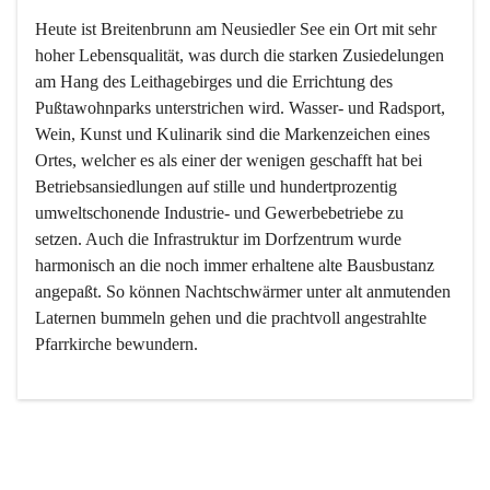
Heute ist Breitenbrunn am Neusiedler See ein Ort mit sehr 
hoher Lebensqualität, was durch die starken Zusiedelungen 
am Hang des Leithagebirges und die Errichtung des 
Pußtawohnparks unterstrichen wird. Wasser- und Radsport, 
Wein, Kunst und Kulinarik sind die Markenzeichen eines 
Ortes, welcher es als einer der wenigen geschafft hat bei 
Betriebsansiedlungen auf stille und hundertprozentig 
umweltschonende Industrie- und Gewerbebetriebe zu 
setzen. Auch die Infrastruktur im Dorfzentrum wurde 
harmonisch an die noch immer erhaltene alte Bausbustanz 
angepaßt. So können Nachtschwärmer unter alt anmutenden 
Laternen bummeln gehen und die prachtvoll angestrahlte 
Pfarrkirche bewundern.

Der Weinbau dominert heute nicht mehr, ist aber integrativer 
Bestandteil der Kultur des Ortes, da man hier schon lange 
von Massenweinbau auf Qualitätsweinbau umgestellt hat. 
So ist es auch nicht verwunderlich, dass eines der historisch 