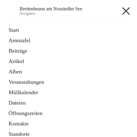
Breitenbrunn am Neusiedler See
Navigation
Breitenbrunn am Neusiedler See
Start
Amtstafel
Formulare
Beiträge
18 Schnellzugriffe
Artikel
Gemeindeservice
7 Schnellzugriffe
Alben
Veranstaltungen
+7
Müllkalender
Dateien
Öffnungszeiten
Kontakte
Hauptadresse
Standorte