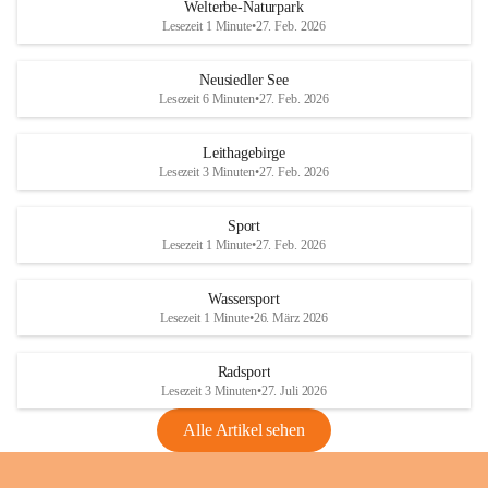
i
i
unzulässige Weingärten zu roden! Bitte 
Welterbe-Naturpark
e
e
helfen wir zusammen um unsere Winzer 
Lesezeit 1 Minute
•
27. Feb. 2026
d
d
vor den prognostizierten Ernteausfällen 
l
l
und den daraus folgenden wirtschaftlichen 
e
e
Neusiedler See
Schäden zu bewahren.
r
r
Lesezeit 6 Minuten
•
27. Feb. 2026
S
S
Verordnungen
e
e
Leithagebirge
04.08.2026
e
e
Lesezeit 3 Minuten
•
27. Feb. 2026
Maßnahmen zur Bekämpfung
der Goldgelben Vergilbung der
Sport
Rebe und der Amerikanischen
Lesezeit 1 Minute
•
27. Feb. 2026
Rebzikade
Anhang VBl. EU Nr. 18
Wassersport
_2026
Lesezeit 1 Minute
•
26. März 2026
1 Seite
•
1,4 MB
Radsport
VBl. EU Nr. 18_2026
Lesezeit 3 Minuten
•
27. Juli 2026
2 Seiten
•
2,1 MB
Alle Artikel sehen