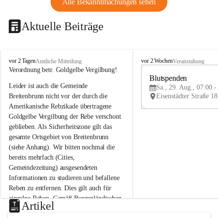
Alle Bekanntmachungen sehen
Aktuelle Beiträge
B
B
vor 2 Tagen
vor 2 Wochen
Amtliche Mitteilung
Veranstaltung
r
r
Verordnung betr. Goldgelbe Vergilbung!
e
e
Blutspenden
Leider ist auch die Gemeinde 
i
i
Sa., 29. Aug., 07:00 -
t
t
Breitenbrunn nicht vor der durch die 
e
e
Amerikanische Rebzikade übertragene 
n
n
Goldgelbe Vergilbung der Rebe verschont 
b
b
geblieben. Als Sicherheitszone gilt das 
r
r
gesamte Ortsgebiet von Breitenbrunn 
u
u
(siehe Anhang). Wir bitten nochmal die 
n
n
n
n
bereits mehrfach (Cities, 
a
a
Gemeindezeitung) ausgesendeten 
m
m
Informationen zu studieren und befallene 
N
N
Reben zu entfernen. Dies gilt auch für 
e
e
einzelne Reben. Gemäß Burgenländischen 
u
u
Artikel
Weinbaugesetz sind nicht gepflegte oder 
s
s