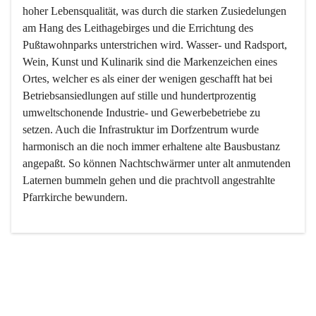
hoher Lebensqualität, was durch die starken Zusiedelungen 
am Hang des Leithagebirges und die Errichtung des 
Pußtawohnparks unterstrichen wird. Wasser- und Radsport, 
Wein, Kunst und Kulinarik sind die Markenzeichen eines 
Ortes, welcher es als einer der wenigen geschafft hat bei 
Betriebsansiedlungen auf stille und hundertprozentig 
umweltschonende Industrie- und Gewerbebetriebe zu 
setzen. Auch die Infrastruktur im Dorfzentrum wurde 
harmonisch an die noch immer erhaltene alte Bausbustanz 
angepaßt. So können Nachtschwärmer unter alt anmutenden 
Laternen bummeln gehen und die prachtvoll angestrahlte 
Pfarrkirche bewundern.

Der Weinbau dominert heute nicht mehr, ist aber integrativer 
Bestandteil der Kultur des Ortes, da man hier schon lange 
von Massenweinbau auf Qualitätsweinbau umgestellt hat. 
So ist es auch nicht verwunderlich, dass eines der historisch 
wertvollsten Gebäude die Ortsvinothek beherbergt und dass 
der Kellering ein beliebtes Ziel darstellt.
