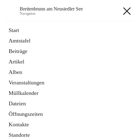
Breitenbrunn am Neusiedler See
Navigation
Breitenbrunn am Neusiedler See
Start
Amtstafel
Formulare
Beiträge
18 Schnellzugriffe
Artikel
Gemeindeservice
7 Schnellzugriffe
Alben
Veranstaltungen
+7
Müllkalender
Dateien
Öffnungszeiten
Kontakte
Hauptadresse
Standorte