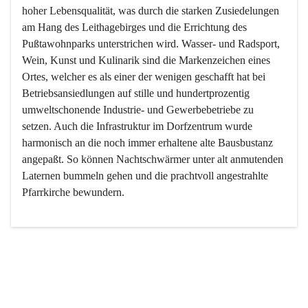
hoher Lebensqualität, was durch die starken Zusiedelungen 
am Hang des Leithagebirges und die Errichtung des 
Pußtawohnparks unterstrichen wird. Wasser- und Radsport, 
Wein, Kunst und Kulinarik sind die Markenzeichen eines 
Ortes, welcher es als einer der wenigen geschafft hat bei 
Betriebsansiedlungen auf stille und hundertprozentig 
umweltschonende Industrie- und Gewerbebetriebe zu 
setzen. Auch die Infrastruktur im Dorfzentrum wurde 
harmonisch an die noch immer erhaltene alte Bausbustanz 
angepaßt. So können Nachtschwärmer unter alt anmutenden 
Laternen bummeln gehen und die prachtvoll angestrahlte 
Pfarrkirche bewundern.

Der Weinbau dominert heute nicht mehr, ist aber integrativer 
Bestandteil der Kultur des Ortes, da man hier schon lange 
von Massenweinbau auf Qualitätsweinbau umgestellt hat. 
So ist es auch nicht verwunderlich, dass eines der historisch 
wertvollsten Gebäude die Ortsvinothek beherbergt und dass 
der Kellering ein beliebtes Ziel darstellt.
