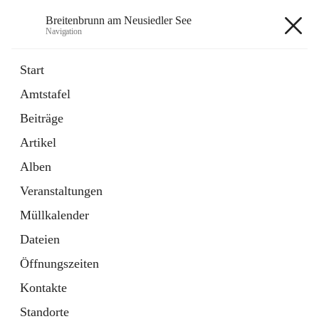
Breitenbrunn am Neusiedler See
Navigation
Breitenbrunn am Neusiedler See
Start
Amtstafel
Formulare
Beiträge
18 Schnellzugriffe
Artikel
Gemeindeservice
7 Schnellzugriffe
Alben
Veranstaltungen
+7
Müllkalender
Dateien
Öffnungszeiten
Kontakte
Hauptadresse
Standorte