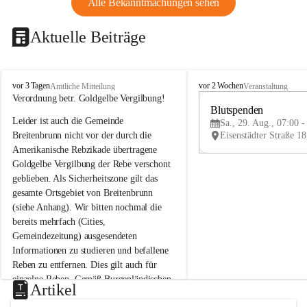
Alle Bekanntmachungen sehen
Aktuelle Beiträge
B
B
vor 3 Tagen
vor 2 Wochen
Amtliche Mitteilung
Veranstaltung
r
r
Verordnung betr. Goldgelbe Vergilbung!
e
e
Blutspenden
Leider ist auch die Gemeinde 
i
i
Sa., 29. Aug., 07:00 -
t
t
Breitenbrunn nicht vor der durch die 
e
e
Amerikanische Rebzikade übertragene 
n
n
Goldgelbe Vergilbung der Rebe verschont 
b
b
geblieben. Als Sicherheitszone gilt das 
r
r
gesamte Ortsgebiet von Breitenbrunn 
u
u
(siehe Anhang). Wir bitten nochmal die 
n
n
n
n
bereits mehrfach (Cities, 
a
a
Gemeindezeitung) ausgesendeten 
m
m
Informationen zu studieren und befallene 
N
N
Reben zu entfernen. Dies gilt auch für 
e
e
einzelne Reben. Gemäß Burgenländischen 
u
u
Artikel
Weinbaugesetz sind nicht gepflegte oder 
s
s