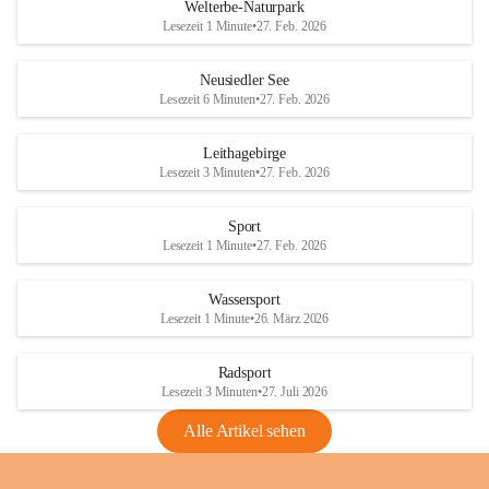
i
i
unzulässige Weingärten zu roden! Bitte 
Welterbe-Naturpark
e
e
helfen wir zusammen um unsere Winzer 
Lesezeit 1 Minute
•
27. Feb. 2026
d
d
vor den prognostizierten Ernteausfällen 
l
l
und den daraus folgenden wirtschaftlichen 
e
e
Neusiedler See
Schäden zu bewahren.
r
r
Lesezeit 6 Minuten
•
27. Feb. 2026
S
S
Verordnungen
e
e
Leithagebirge
04.08.2026
e
e
Lesezeit 3 Minuten
•
27. Feb. 2026
Maßnahmen zur Bekämpfung
der Goldgelben Vergilbung der
Sport
Rebe und der Amerikanischen
Lesezeit 1 Minute
•
27. Feb. 2026
Rebzikade
Anhang VBl. EU Nr. 18
Wassersport
_2026
Lesezeit 1 Minute
•
26. März 2026
1 Seite
•
1,4 MB
Radsport
VBl. EU Nr. 18_2026
Lesezeit 3 Minuten
•
27. Juli 2026
2 Seiten
•
2,1 MB
Alle Artikel sehen