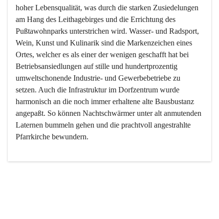
hoher Lebensqualität, was durch die starken Zusiedelungen 
am Hang des Leithagebirges und die Errichtung des 
Pußtawohnparks unterstrichen wird. Wasser- und Radsport, 
Wein, Kunst und Kulinarik sind die Markenzeichen eines 
Ortes, welcher es als einer der wenigen geschafft hat bei 
Betriebsansiedlungen auf stille und hundertprozentig 
umweltschonende Industrie- und Gewerbebetriebe zu 
setzen. Auch die Infrastruktur im Dorfzentrum wurde 
harmonisch an die noch immer erhaltene alte Bausbustanz 
angepaßt. So können Nachtschwärmer unter alt anmutenden 
Laternen bummeln gehen und die prachtvoll angestrahlte 
Pfarrkirche bewundern.

Der Weinbau dominert heute nicht mehr, ist aber integrativer 
Bestandteil der Kultur des Ortes, da man hier schon lange 
von Massenweinbau auf Qualitätsweinbau umgestellt hat. 
So ist es auch nicht verwunderlich, dass eines der historisch 
wertvollsten Gebäude die Ortsvinothek beherbergt und dass 
der Kellering ein beliebtes Ziel darstellt.
