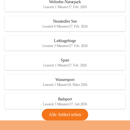
i
i
unzulässige Weingärten zu roden! Bitte 
Welterbe-Naturpark
e
e
helfen wir zusammen um unsere Winzer 
Lesezeit 1 Minute
•
27. Feb. 2026
d
d
vor den prognostizierten Ernteausfällen 
l
l
und den daraus folgenden wirtschaftlichen 
e
e
Neusiedler See
Schäden zu bewahren.
r
r
Lesezeit 6 Minuten
•
27. Feb. 2026
S
S
Verordnungen
e
e
Leithagebirge
04.08.2026
e
e
Lesezeit 3 Minuten
•
27. Feb. 2026
Maßnahmen zur Bekämpfung
der Goldgelben Vergilbung der
Sport
Rebe und der Amerikanischen
Lesezeit 1 Minute
•
27. Feb. 2026
Rebzikade
Anhang VBl. EU Nr. 18
Wassersport
_2026
Lesezeit 1 Minute
•
26. März 2026
1 Seite
•
1,4 MB
Radsport
VBl. EU Nr. 18_2026
Lesezeit 3 Minuten
•
27. Juli 2026
2 Seiten
•
2,1 MB
Alle Artikel sehen