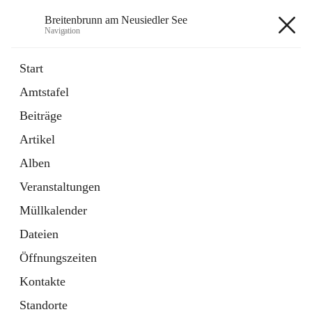
Breitenbrunn am Neusiedler See
Navigation
Breitenbrunn am Neusiedler See
Start
Amtstafel
Formulare
Beiträge
18 Schnellzugriffe
Artikel
Gemeindeservice
7 Schnellzugriffe
Alben
Veranstaltungen
+7
Müllkalender
Dateien
Öffnungszeiten
Kontakte
Hauptadresse
Standorte