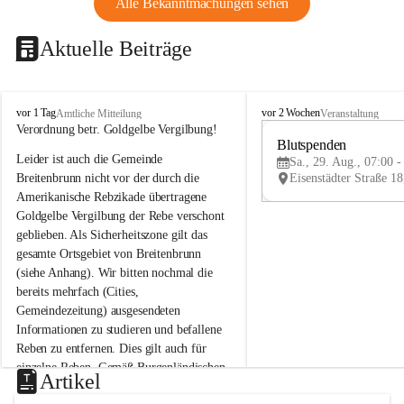
Alle Bekanntmachungen sehen
Aktuelle Beiträge
B
B
vor 1 Tag
vor 2 Wochen
Amtliche Mitteilung
Veranstaltung
r
r
Verordnung betr. Goldgelbe Vergilbung!
e
e
Blutspenden
Leider ist auch die Gemeinde 
i
i
Sa., 29. Aug., 07:00 -
t
t
Breitenbrunn nicht vor der durch die 
e
e
Amerikanische Rebzikade übertragene 
n
n
Goldgelbe Vergilbung der Rebe verschont 
b
b
geblieben. Als Sicherheitszone gilt das 
r
r
gesamte Ortsgebiet von Breitenbrunn 
u
u
(siehe Anhang). Wir bitten nochmal die 
n
n
n
n
bereits mehrfach (Cities, 
a
a
Gemeindezeitung) ausgesendeten 
m
m
Informationen zu studieren und befallene 
N
N
Reben zu entfernen. Dies gilt auch für 
e
e
einzelne Reben. Gemäß Burgenländischen 
u
u
Artikel
Weinbaugesetz sind nicht gepflegte oder 
s
s