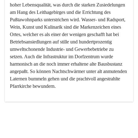
hoher Lebensqualität, was durch die starken Zusiedelungen 
am Hang des Leithagebirges und die Errichtung des 
Pußtawohnparks unterstrichen wird. Wasser- und Radsport, 
Wein, Kunst und Kulinarik sind die Markenzeichen eines 
Ortes, welcher es als einer der wenigen geschafft hat bei 
Betriebsansiedlungen auf stille und hundertprozentig 
umweltschonende Industrie- und Gewerbebetriebe zu 
setzen. Auch die Infrastruktur im Dorfzentrum wurde 
harmonisch an die noch immer erhaltene alte Bausbustanz 
angepaßt. So können Nachtschwärmer unter alt anmutenden 
Laternen bummeln gehen und die prachtvoll angestrahlte 
Pfarrkirche bewundern.

Der Weinbau dominert heute nicht mehr, ist aber integrativer 
Bestandteil der Kultur des Ortes, da man hier schon lange 
von Massenweinbau auf Qualitätsweinbau umgestellt hat. 
So ist es auch nicht verwunderlich, dass eines der historisch 
wertvollsten Gebäude die Ortsvinothek beherbergt und dass 
der Kellering ein beliebtes Ziel darstellt.
