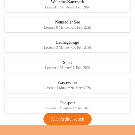
i
i
unzulässige Weingärten zu roden! Bitte 
Welterbe-Naturpark
e
e
helfen wir zusammen um unsere Winzer 
Lesezeit 1 Minute
•
27. Feb. 2026
d
d
vor den prognostizierten Ernteausfällen 
l
l
und den daraus folgenden wirtschaftlichen 
e
e
Neusiedler See
Schäden zu bewahren.
r
r
Lesezeit 6 Minuten
•
27. Feb. 2026
S
S
Verordnungen
e
e
Leithagebirge
04.08.2026
e
e
Lesezeit 3 Minuten
•
27. Feb. 2026
Maßnahmen zur Bekämpfung
der Goldgelben Vergilbung der
Sport
Rebe und der Amerikanischen
Lesezeit 1 Minute
•
27. Feb. 2026
Rebzikade
Anhang VBl. EU Nr. 18
Wassersport
_2026
Lesezeit 1 Minute
•
26. März 2026
1 Seite
•
1,4 MB
Radsport
VBl. EU Nr. 18_2026
Lesezeit 3 Minuten
•
27. Juli 2026
2 Seiten
•
2,1 MB
Alle Artikel sehen