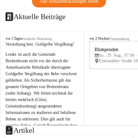
Alle Bekanntmachungen sehen
Aktuelle Beiträge
B
B
vor 2 Tagen
vor 2 Wochen
Amtliche Mitteilung
Veranstaltung
r
r
Verordnung betr. Goldgelbe Vergilbung!
e
e
Blutspenden
Leider ist auch die Gemeinde 
i
i
Sa., 29. Aug., 07:00 -
t
t
Breitenbrunn nicht vor der durch die 
e
e
Amerikanische Rebzikade übertragene 
n
n
Goldgelbe Vergilbung der Rebe verschont 
b
b
geblieben. Als Sicherheitszone gilt das 
r
r
gesamte Ortsgebiet von Breitenbrunn 
u
u
(siehe Anhang). Wir bitten nochmal die 
n
n
n
n
bereits mehrfach (Cities, 
a
a
Gemeindezeitung) ausgesendeten 
m
m
Informationen zu studieren und befallene 
N
N
Reben zu entfernen. Dies gilt auch für 
e
e
einzelne Reben. Gemäß Burgenländischen 
u
u
Artikel
Weinbaugesetz sind nicht gepflegte oder 
s
s