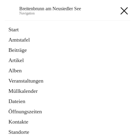
Breitenbrunn am Neusiedler See
Navigation
Breitenbrunn am Neusiedler See
Start
Amtstafel
Formulare
Beiträge
18 Schnellzugriffe
Artikel
Gemeindeservice
7 Schnellzugriffe
Alben
Veranstaltungen
+7
Müllkalender
Dateien
Öffnungszeiten
Kontakte
Hauptadresse
Standorte