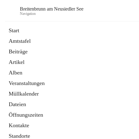
Breitenbrunn am Neusiedler See
Navigation
Start
Amtstafel
Formulare
Beiträge
18 Schnellzugriffe
Artikel
Gemeindeservice
7 Schnellzugriffe
Alben
Veranstaltungen
Müllkalender
Dateien
Öffnungszeiten
Kontakte
Standorte