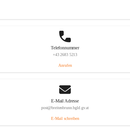
Eisenstädterstraße 18, 7091 Breitenbrunn am Neusiedler See, AUT
Auf Karte ansehen
Telefonnummer
+43 2683 5213
Anrufen
E-Mail Adresse
post@breitenbrunn.bgld.gv.at
E-Mail schreiben