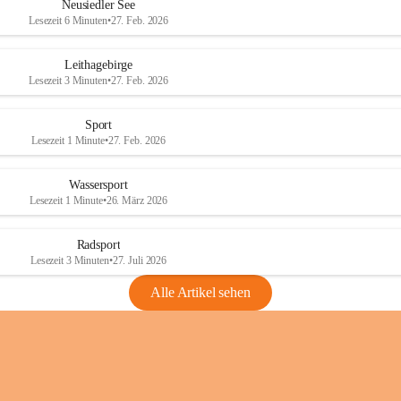
e
e
Neusiedler See
r
r
Lesezeit 6 Minuten
•
27. Feb. 2026
S
S
e
e
Leithagebirge
e
e
Lesezeit 3 Minuten
•
27. Feb. 2026
Sport
Lesezeit 1 Minute
•
27. Feb. 2026
Wassersport
Lesezeit 1 Minute
•
26. März 2026
Radsport
Lesezeit 3 Minuten
•
27. Juli 2026
Alle Artikel sehen