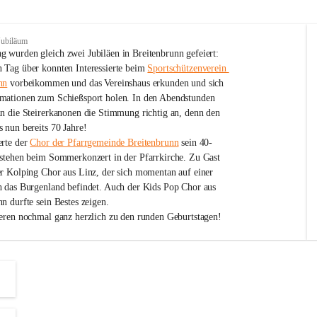
Jubiläum
 wurden gleich zwei Jubiläen in Breitenbrunn gefeiert: 
 Tag über konnten Interessierte beim 
Sportschützenverein 
nn
 vorbeikommen und das Vereinshaus erkunden und sich 
mationen zum Schießsport holen. In den Abendstunden 
nn die Steirerkanonen die Stimmung richtig an, denn den 
 nun bereits 70 Jahre!
rte der 
Chor der Pfarrgemeinde Breitenbrunn
 sein 40-
estehen beim Sommerkonzert in der Pfarrkirche. Zu Gast 
er Kolping Chor aus Linz, der sich momentan auf einer 
h das Burgenland befindet. Auch der Kids Pop Chor aus 
n durfte sein Bestes zeigen.
ieren nochmal ganz herzlich zu den runden Geburtstagen!