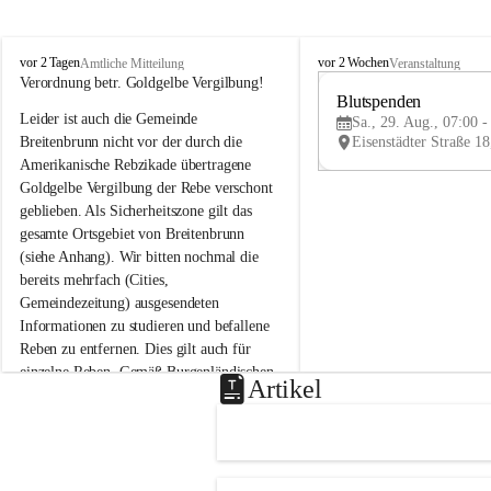
B
B
vor 2 Tagen
vor 2 Wochen
Amtliche Mitteilung
Veranstaltung
r
r
Verordnung betr. Goldgelbe Vergilbung!
e
e
Blutspenden
Leider ist auch die Gemeinde 
i
i
Sa., 29. Aug., 07:00 -
t
t
Breitenbrunn nicht vor der durch die 
e
e
Amerikanische Rebzikade übertragene 
n
n
Goldgelbe Vergilbung der Rebe verschont 
b
b
geblieben. Als Sicherheitszone gilt das 
r
r
gesamte Ortsgebiet von Breitenbrunn 
u
u
(siehe Anhang). Wir bitten nochmal die 
n
n
n
n
bereits mehrfach (Cities, 
a
a
Gemeindezeitung) ausgesendeten 
m
m
Informationen zu studieren und befallene 
N
N
Reben zu entfernen. Dies gilt auch für 
e
e
einzelne Reben. Gemäß Burgenländischen 
u
u
Artikel
Weinbaugesetz sind nicht gepflegte oder 
s
s
i
i
unzulässige Weingärten zu roden! Bitte 
e
e
helfen wir zusammen um unsere Winzer 
d
d
vor den prognostizierten Ernteausfällen 
l
l
und den daraus folgenden wirtschaftlichen 