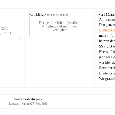
B
B
vor 1 Monat
vor 1 Monat
Amtliche Mitteilung
r
r
Am Samstag
Der geteilte Inhalt (Amtliche
e
e
29
Den ganzen
Mitteilung) ist nicht mehr
i
i
 12:30
AU
verfügbar.
Breitenbru
t
t
Eisenstädter Straße 18, 7091 Breitenbrunn am Neusiedler See, AUT
G
mehr Infor
e
e
heizten da
n
n
SSV gibt es
b
b
r
r
Ebenso feie
u
u
jähriges B
n
n
war hier d
n
n
Reise durc
a
a
Breitenbrun
m
m
Wir gratul
N
N
e
e
u
u
s
s
i
i
Welterbe-Naturpark
e
e
Lesezeit 1 Minute
•
27. Feb. 2026
d
d
l
l