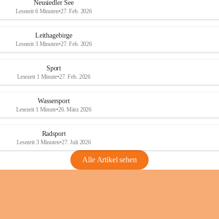
e
e
Neusiedler See
r
r
Lesezeit 6 Minuten
•
27. Feb. 2026
S
S
e
e
Leithagebirge
e
e
Lesezeit 3 Minuten
•
27. Feb. 2026
Sport
Lesezeit 1 Minute
•
27. Feb. 2026
Wassersport
Lesezeit 1 Minute
•
26. März 2026
Radsport
Lesezeit 3 Minuten
•
27. Juli 2026
Alle Artikel sehen