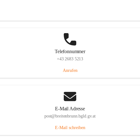
Eisenstädterstraße 18, 7091 Breitenbrunn am Neusiedler See, AUT
Auf Karte ansehen
Telefonnummer
+43 2683 5213
Anrufen
E-Mail Adresse
post@breitenbrunn.bgld.gv.at
E-Mail schreiben