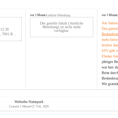
B
B
vor 1 Monat
vor 1 Monat
Amtliche Mitteilung
r
r
Am Samstag
Der geteilte Inhalt (Amtliche
e
e
29
Mitteilung) ist nicht mehr
Den ganzen
i
i
 12:30
AU
verfügbar.
t
t
Eisenstädter Straße 18, 7091 Breitenbrunn am Neusiedler See, AUT
Breitenbru
G
e
e
mehr Infor
n
n
heizten da
b
b
SSV gibt es
r
r
Ebenso feie
u
u
jähriges B
n
n
n
n
war hier d
a
a
Reise durc
m
m
Breitenbrun
N
N
Wir gratul
e
e
u
u
s
s
i
i
Welterbe-Naturpark
e
e
Lesezeit 1 Minute
•
27. Feb. 2026
d
d
l
l