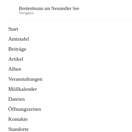
Breitenbrunn am Neusiedler See
Navigation
Start
Amtstafel
Formulare
Beiträge
18 Schnellzugriffe
Artikel
Gemeindeservice
7 Schnellzugriffe
Alben
Veranstaltungen
Müllkalender
Dateien
Öffnungszeiten
Kontakte
Standorte