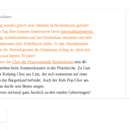
Jubiläum
 wurden gleich zwei Jubiläen in Breitenbrunn gefeiert: 
 Tag über konnten Interessierte beim 
Sportschützenverein 
nn
 vorbeikommen und das Vereinshaus erkunden und sich 
mationen zum Schießsport holen. In den Abendstunden 
nn die Steirerkanonen die Stimmung richtig an, denn den 
 nun bereits 70 Jahre!
rte der 
Chor der Pfarrgemeinde Breitenbrunn
 sein 40-
estehen beim Sommerkonzert in der Pfarrkirche. Zu Gast 
er Kolping Chor aus Linz, der sich momentan auf einer 
h das Burgenland befindet. Auch der Kids Pop Chor aus 
n durfte sein Bestes zeigen.
ieren nochmal ganz herzlich zu den runden Geburtstagen!