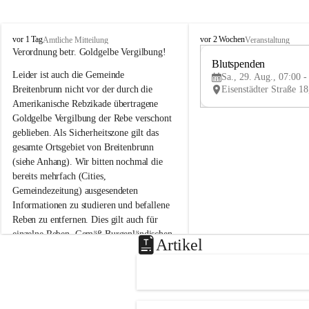
B
B
vor 1 Tag
vor 2 Wochen
Amtliche Mitteilung
Veranstaltung
r
r
Verordnung betr. Goldgelbe Vergilbung!
e
e
Blutspenden
Leider ist auch die Gemeinde 
i
i
Sa., 29. Aug., 07:00 -
t
t
Breitenbrunn nicht vor der durch die 
e
e
Amerikanische Rebzikade übertragene 
n
n
Goldgelbe Vergilbung der Rebe verschont 
b
b
geblieben. Als Sicherheitszone gilt das 
r
r
gesamte Ortsgebiet von Breitenbrunn 
u
u
(siehe Anhang). Wir bitten nochmal die 
n
n
n
n
bereits mehrfach (Cities, 
a
a
Gemeindezeitung) ausgesendeten 
m
m
Informationen zu studieren und befallene 
N
N
Reben zu entfernen. Dies gilt auch für 
e
e
einzelne Reben. Gemäß Burgenländischen 
u
u
Artikel
Weinbaugesetz sind nicht gepflegte oder 
s
s
i
i
unzulässige Weingärten zu roden! Bitte 
e
e
helfen wir zusammen um unsere Winzer 
d
d
vor den prognostizierten Ernteausfällen 
l
l
und den daraus folgenden wirtschaftlichen 