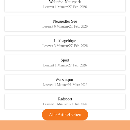
i
i
unzulässige Weingärten zu roden! Bitte 
Welterbe-Naturpark
e
e
helfen wir zusammen um unsere Winzer 
Lesezeit 1 Minute
•
27. Feb. 2026
d
d
vor den prognostizierten Ernteausfällen 
l
l
und den daraus folgenden wirtschaftlichen 
e
e
Neusiedler See
Schäden zu bewahren.
r
r
Lesezeit 6 Minuten
•
27. Feb. 2026
S
S
Verordnungen
e
e
Leithagebirge
04.08.2026
e
e
Lesezeit 3 Minuten
•
27. Feb. 2026
Maßnahmen zur Bekämpfung
der Goldgelben Vergilbung der
Sport
Rebe und der Amerikanischen
Lesezeit 1 Minute
•
27. Feb. 2026
Rebzikade
Anhang VBl. EU Nr. 18
Wassersport
_2026
Lesezeit 1 Minute
•
26. März 2026
1 Seite
•
1,4 MB
Radsport
VBl. EU Nr. 18_2026
Lesezeit 3 Minuten
•
27. Juli 2026
2 Seiten
•
2,1 MB
Alle Artikel sehen