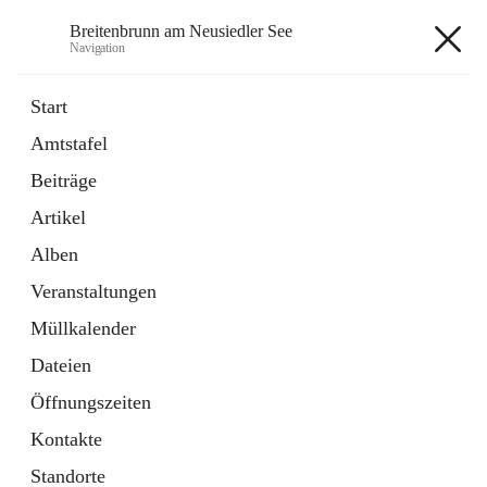
Breitenbrunn am Neusiedler See
Navigation
Breitenbrunn am Neusiedler See
Start
Amtstafel
Formulare
Beiträge
18 Schnellzugriffe
Artikel
Gemeindeservice
7 Schnellzugriffe
Alben
Veranstaltungen
+7
Müllkalender
Dateien
Öffnungszeiten
Kontakte
Hauptadresse
Standorte