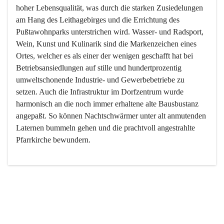
hoher Lebensqualität, was durch die starken Zusiedelungen 
am Hang des Leithagebirges und die Errichtung des 
Pußtawohnparks unterstrichen wird. Wasser- und Radsport, 
Wein, Kunst und Kulinarik sind die Markenzeichen eines 
Ortes, welcher es als einer der wenigen geschafft hat bei 
Betriebsansiedlungen auf stille und hundertprozentig 
umweltschonende Industrie- und Gewerbebetriebe zu 
setzen. Auch die Infrastruktur im Dorfzentrum wurde 
harmonisch an die noch immer erhaltene alte Bausbustanz 
angepaßt. So können Nachtschwärmer unter alt anmutenden 
Laternen bummeln gehen und die prachtvoll angestrahlte 
Pfarrkirche bewundern.

Der Weinbau dominert heute nicht mehr, ist aber integrativer 
Bestandteil der Kultur des Ortes, da man hier schon lange 
von Massenweinbau auf Qualitätsweinbau umgestellt hat. 
So ist es auch nicht verwunderlich, dass eines der historisch 
wertvollsten Gebäude die Ortsvinothek beherbergt und dass 
der Kellering ein beliebtes Ziel darstellt.
