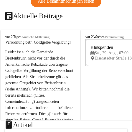
Alle Bekanntmachungen sehen
Aktuelle Beiträge
B
B
vor 2 Tagen
vor 2 Wochen
Amtliche Mitteilung
Veranstaltung
r
r
Verordnung betr. Goldgelbe Vergilbung!
e
e
Blutspenden
Leider ist auch die Gemeinde 
i
i
Sa., 29. Aug., 07:00 -
t
t
Breitenbrunn nicht vor der durch die 
e
e
Amerikanische Rebzikade übertragene 
n
n
Goldgelbe Vergilbung der Rebe verschont 
b
b
geblieben. Als Sicherheitszone gilt das 
r
r
gesamte Ortsgebiet von Breitenbrunn 
u
u
(siehe Anhang). Wir bitten nochmal die 
n
n
n
n
bereits mehrfach (Cities, 
a
a
Gemeindezeitung) ausgesendeten 
m
m
Informationen zu studieren und befallene 
N
N
Reben zu entfernen. Dies gilt auch für 
e
e
einzelne Reben. Gemäß Burgenländischen 
u
u
Artikel
Weinbaugesetz sind nicht gepflegte oder 
s
s