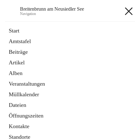
Breitenbrunn am Neusiedler See
Navigation
Breitenbrunn am Neusiedler See
Start
Amtstafel
Formulare
Beiträge
18 Schnellzugriffe
Artikel
Gemeindeservice
7 Schnellzugriffe
Alben
Veranstaltungen
+7
Müllkalender
Dateien
Öffnungszeiten
Kontakte
Hauptadresse
Standorte