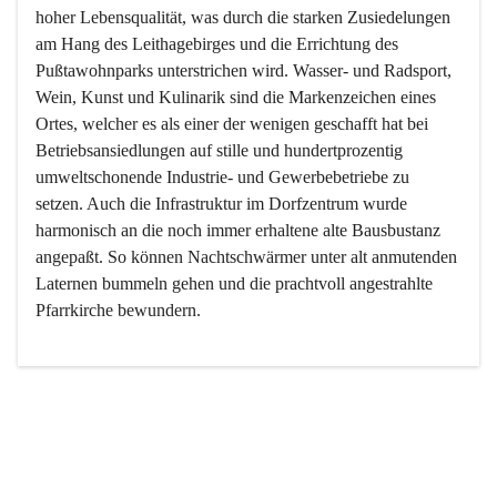
hoher Lebensqualität, was durch die starken Zusiedelungen 
am Hang des Leithagebirges und die Errichtung des 
Pußtawohnparks unterstrichen wird. Wasser- und Radsport, 
Wein, Kunst und Kulinarik sind die Markenzeichen eines 
Ortes, welcher es als einer der wenigen geschafft hat bei 
Betriebsansiedlungen auf stille und hundertprozentig 
umweltschonende Industrie- und Gewerbebetriebe zu 
setzen. Auch die Infrastruktur im Dorfzentrum wurde 
harmonisch an die noch immer erhaltene alte Bausbustanz 
angepaßt. So können Nachtschwärmer unter alt anmutenden 
Laternen bummeln gehen und die prachtvoll angestrahlte 
Pfarrkirche bewundern.

Der Weinbau dominert heute nicht mehr, ist aber integrativer 
Bestandteil der Kultur des Ortes, da man hier schon lange 
von Massenweinbau auf Qualitätsweinbau umgestellt hat. 
So ist es auch nicht verwunderlich, dass eines der historisch 
wertvollsten Gebäude die Ortsvinothek beherbergt und dass 
der Kellering ein beliebtes Ziel darstellt.
