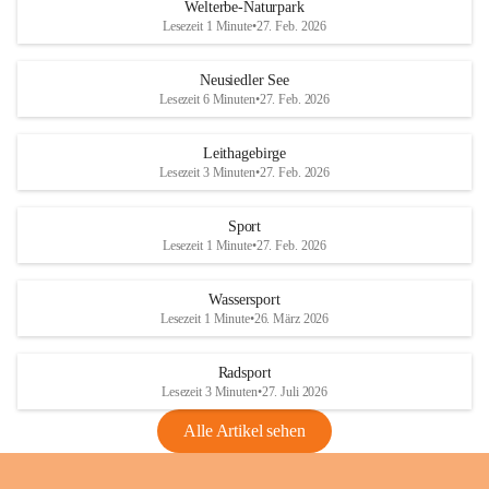
i
i
unzulässige Weingärten zu roden! Bitte 
Welterbe-Naturpark
e
e
helfen wir zusammen um unsere Winzer 
Lesezeit 1 Minute
•
27. Feb. 2026
d
d
vor den prognostizierten Ernteausfällen 
l
l
und den daraus folgenden wirtschaftlichen 
e
e
Neusiedler See
Schäden zu bewahren.
r
r
Lesezeit 6 Minuten
•
27. Feb. 2026
S
S
Verordnungen
e
e
Leithagebirge
04.08.2026
e
e
Lesezeit 3 Minuten
•
27. Feb. 2026
Maßnahmen zur Bekämpfung
der Goldgelben Vergilbung der
Sport
Rebe und der Amerikanischen
Lesezeit 1 Minute
•
27. Feb. 2026
Rebzikade
Anhang VBl. EU Nr. 18
Wassersport
_2026
Lesezeit 1 Minute
•
26. März 2026
1 Seite
•
1,4 MB
Radsport
VBl. EU Nr. 18_2026
Lesezeit 3 Minuten
•
27. Juli 2026
2 Seiten
•
2,1 MB
Alle Artikel sehen