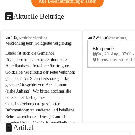
Alle Bekanntmachungen sehen
Aktuelle Beiträge
B
B
vor 1 Tag
vor 2 Wochen
Amtliche Mitteilung
Veranstaltung
r
r
Verordnung betr. Goldgelbe Vergilbung!
e
e
Blutspenden
Leider ist auch die Gemeinde 
i
i
Sa., 29. Aug., 07:00 -
t
t
Breitenbrunn nicht vor der durch die 
e
e
Amerikanische Rebzikade übertragene 
n
n
Goldgelbe Vergilbung der Rebe verschont 
b
b
geblieben. Als Sicherheitszone gilt das 
r
r
gesamte Ortsgebiet von Breitenbrunn 
u
u
(siehe Anhang). Wir bitten nochmal die 
n
n
n
n
bereits mehrfach (Cities, 
a
a
Gemeindezeitung) ausgesendeten 
m
m
Informationen zu studieren und befallene 
N
N
Reben zu entfernen. Dies gilt auch für 
e
e
einzelne Reben. Gemäß Burgenländischen 
u
u
Artikel
Weinbaugesetz sind nicht gepflegte oder 
s
s