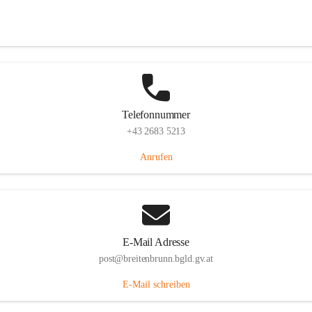
Eisenstädterstraße 18, 7091 Breitenbrunn am Neusiedler See, AUT
Auf Karte ansehen
Telefonnummer
+43 2683 5213
Anrufen
E-Mail Adresse
post@breitenbrunn.bgld.gv.at
E-Mail schreiben