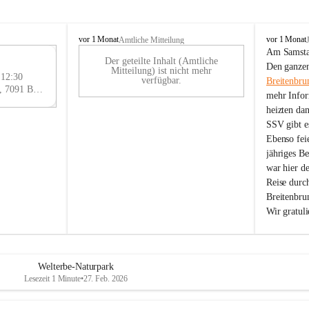
B
B
vor 1 Monat
vor 1 Monat
Amtliche Mitteilung
r
r
Am Samstag
Der geteilte Inhalt (Amtliche
e
e
29
Den ganzen
Mitteilung) ist nicht mehr
i
i
 12:30
AU
verfügbar.
Breitenbru
t
t
Eisenstädter Straße 18, 7091 Breitenbrunn am Neusiedler See, AUT
G
mehr Infor
e
e
heizten da
n
n
SSV gibt es
b
b
r
r
Ebenso feie
u
u
jähriges B
n
n
war hier d
n
n
Reise durc
a
a
Breitenbrun
m
m
Wir gratul
N
N
e
e
u
u
s
s
i
i
Welterbe-Naturpark
e
e
Lesezeit 1 Minute
•
27. Feb. 2026
d
d
l
l