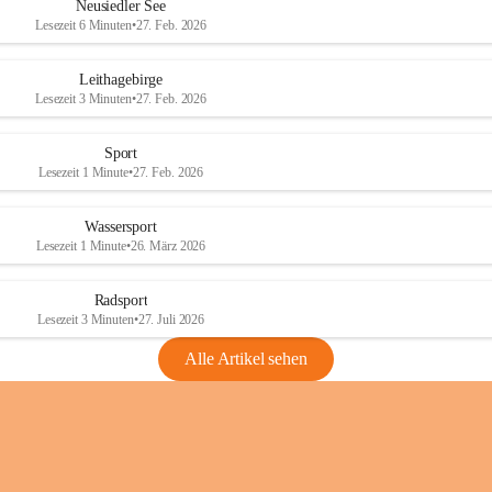
e
e
Neusiedler See
r
r
Lesezeit 6 Minuten
•
27. Feb. 2026
S
S
e
e
Leithagebirge
e
e
Lesezeit 3 Minuten
•
27. Feb. 2026
Sport
Lesezeit 1 Minute
•
27. Feb. 2026
Wassersport
Lesezeit 1 Minute
•
26. März 2026
Radsport
Lesezeit 3 Minuten
•
27. Juli 2026
Alle Artikel sehen