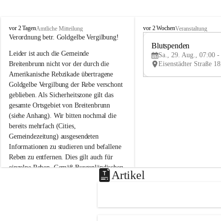
B
B
vor 2 Tagen
vor 2 Wochen
Amtliche Mitteilung
Veranstaltung
r
r
Verordnung betr. Goldgelbe Vergilbung!
e
e
Blutspenden
Leider ist auch die Gemeinde 
i
i
Sa., 29. Aug., 07:00 -
t
t
Breitenbrunn nicht vor der durch die 
e
e
Amerikanische Rebzikade übertragene 
n
n
Goldgelbe Vergilbung der Rebe verschont 
b
b
geblieben. Als Sicherheitszone gilt das 
r
r
gesamte Ortsgebiet von Breitenbrunn 
u
u
(siehe Anhang). Wir bitten nochmal die 
n
n
n
n
bereits mehrfach (Cities, 
a
a
Gemeindezeitung) ausgesendeten 
m
m
Informationen zu studieren und befallene 
N
N
Reben zu entfernen. Dies gilt auch für 
e
e
einzelne Reben. Gemäß Burgenländischen 
u
u
Artikel
Weinbaugesetz sind nicht gepflegte oder 
s
s
i
i
unzulässige Weingärten zu roden! Bitte 
e
e
helfen wir zusammen um unsere Winzer 
d
d
vor den prognostizierten Ernteausfällen 
l
l
und den daraus folgenden wirtschaftlichen 