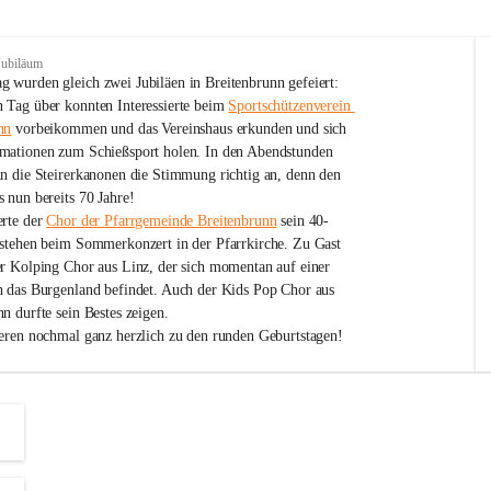
Jubiläum
 wurden gleich zwei Jubiläen in Breitenbrunn gefeiert: 
 Tag über konnten Interessierte beim 
Sportschützenverein 
nn
 vorbeikommen und das Vereinshaus erkunden und sich 
mationen zum Schießsport holen. In den Abendstunden 
nn die Steirerkanonen die Stimmung richtig an, denn den 
 nun bereits 70 Jahre!
rte der 
Chor der Pfarrgemeinde Breitenbrunn
 sein 40-
estehen beim Sommerkonzert in der Pfarrkirche. Zu Gast 
er Kolping Chor aus Linz, der sich momentan auf einer 
h das Burgenland befindet. Auch der Kids Pop Chor aus 
n durfte sein Bestes zeigen.
ieren nochmal ganz herzlich zu den runden Geburtstagen!