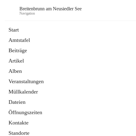
Breitenbrunn am Neusiedler See
Navigation
Start
Amtstafel
Formulare
Beiträge
18 Schnellzugriffe
Artikel
Gemeindeservice
7 Schnellzugriffe
Alben
Veranstaltungen
Müllkalender
Dateien
Öffnungszeiten
Kontakte
Standorte