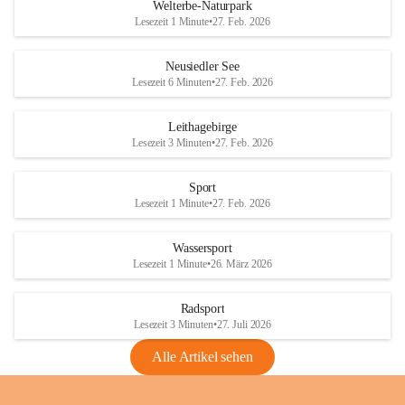
i
i
unzulässige Weingärten zu roden! Bitte 
Welterbe-Naturpark
e
e
helfen wir zusammen um unsere Winzer 
Lesezeit 1 Minute
•
27. Feb. 2026
d
d
vor den prognostizierten Ernteausfällen 
l
l
und den daraus folgenden wirtschaftlichen 
e
e
Neusiedler See
Schäden zu bewahren.
r
r
Lesezeit 6 Minuten
•
27. Feb. 2026
S
S
Verordnungen
e
e
Leithagebirge
04.08.2026
e
e
Lesezeit 3 Minuten
•
27. Feb. 2026
Maßnahmen zur Bekämpfung
der Goldgelben Vergilbung der
Sport
Rebe und der Amerikanischen
Lesezeit 1 Minute
•
27. Feb. 2026
Rebzikade
Anhang VBl. EU Nr. 18
Wassersport
_2026
Lesezeit 1 Minute
•
26. März 2026
1 Seite
•
1,4 MB
Radsport
VBl. EU Nr. 18_2026
Lesezeit 3 Minuten
•
27. Juli 2026
2 Seiten
•
2,1 MB
Alle Artikel sehen