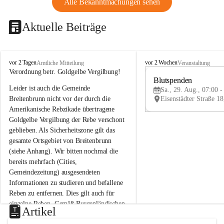
Alle Bekanntmachungen sehen
Aktuelle Beiträge
B
B
vor 2 Tagen
vor 2 Wochen
Amtliche Mitteilung
Veranstaltung
r
r
Verordnung betr. Goldgelbe Vergilbung!
e
e
Blutspenden
Leider ist auch die Gemeinde 
i
i
Sa., 29. Aug., 07:00 -
t
t
Breitenbrunn nicht vor der durch die 
e
e
Amerikanische Rebzikade übertragene 
n
n
Goldgelbe Vergilbung der Rebe verschont 
b
b
geblieben. Als Sicherheitszone gilt das 
r
r
gesamte Ortsgebiet von Breitenbrunn 
u
u
(siehe Anhang). Wir bitten nochmal die 
n
n
n
n
bereits mehrfach (Cities, 
a
a
Gemeindezeitung) ausgesendeten 
m
m
Informationen zu studieren und befallene 
N
N
Reben zu entfernen. Dies gilt auch für 
e
e
einzelne Reben. Gemäß Burgenländischen 
u
u
Artikel
Weinbaugesetz sind nicht gepflegte oder 
s
s