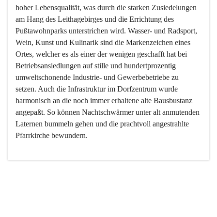
hoher Lebensqualität, was durch die starken Zusiedelungen 
am Hang des Leithagebirges und die Errichtung des 
Pußtawohnparks unterstrichen wird. Wasser- und Radsport, 
Wein, Kunst und Kulinarik sind die Markenzeichen eines 
Ortes, welcher es als einer der wenigen geschafft hat bei 
Betriebsansiedlungen auf stille und hundertprozentig 
umweltschonende Industrie- und Gewerbebetriebe zu 
setzen. Auch die Infrastruktur im Dorfzentrum wurde 
harmonisch an die noch immer erhaltene alte Bausbustanz 
angepaßt. So können Nachtschwärmer unter alt anmutenden 
Laternen bummeln gehen und die prachtvoll angestrahlte 
Pfarrkirche bewundern.

Der Weinbau dominert heute nicht mehr, ist aber integrativer 
Bestandteil der Kultur des Ortes, da man hier schon lange 
von Massenweinbau auf Qualitätsweinbau umgestellt hat. 
So ist es auch nicht verwunderlich, dass eines der historisch 
wertvollsten Gebäude die Ortsvinothek beherbergt und dass 
der Kellering ein beliebtes Ziel darstellt.
