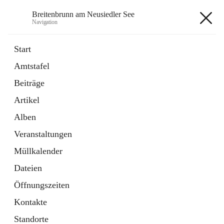
Breitenbrunn am Neusiedler See
Navigation
Breitenbrunn am Neusiedler See
Start
Amtstafel
Formulare
Beiträge
18 Schnellzugriffe
Artikel
Gemeindeservice
7 Schnellzugriffe
Alben
Veranstaltungen
+7
Müllkalender
Dateien
Öffnungszeiten
Kontakte
Hauptadresse
Standorte