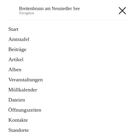
Breitenbrunn am Neusiedler See
Navigation
Breitenbrunn am Neusiedler See
Start
Amtstafel
Formulare
Beiträge
18 Schnellzugriffe
Artikel
Gemeindeservice
7 Schnellzugriffe
Alben
Veranstaltungen
+7
Müllkalender
Dateien
Öffnungszeiten
Kontakte
Hauptadresse
Standorte