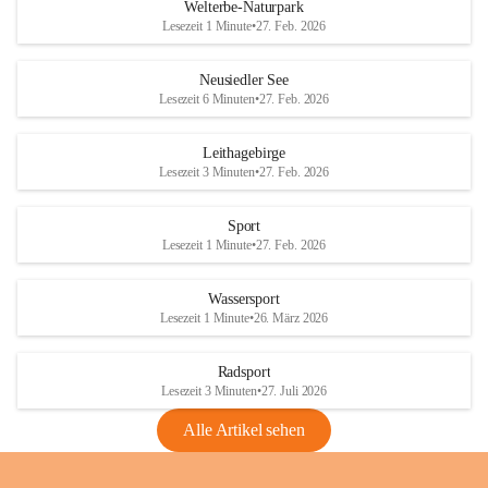
i
i
unzulässige Weingärten zu roden! Bitte 
Welterbe-Naturpark
e
e
helfen wir zusammen um unsere Winzer 
Lesezeit 1 Minute
•
27. Feb. 2026
d
d
vor den prognostizierten Ernteausfällen 
l
l
und den daraus folgenden wirtschaftlichen 
e
e
Neusiedler See
Schäden zu bewahren.
r
r
Lesezeit 6 Minuten
•
27. Feb. 2026
S
S
Verordnungen
e
e
Leithagebirge
04.08.2026
e
e
Lesezeit 3 Minuten
•
27. Feb. 2026
Maßnahmen zur Bekämpfung
der Goldgelben Vergilbung der
Sport
Rebe und der Amerikanischen
Lesezeit 1 Minute
•
27. Feb. 2026
Rebzikade
Anhang VBl. EU Nr. 18
Wassersport
_2026
Lesezeit 1 Minute
•
26. März 2026
1 Seite
•
1,4 MB
Radsport
VBl. EU Nr. 18_2026
Lesezeit 3 Minuten
•
27. Juli 2026
2 Seiten
•
2,1 MB
Alle Artikel sehen