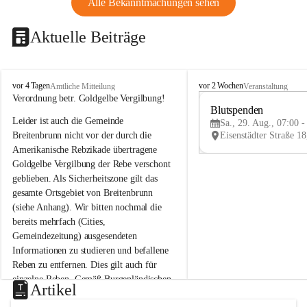
Alle Bekanntmachungen sehen
Aktuelle Beiträge
B
B
vor 4 Tagen
vor 2 Wochen
Amtliche Mitteilung
Veranstaltung
r
r
Verordnung betr. Goldgelbe Vergilbung!
e
e
Blutspenden
Leider ist auch die Gemeinde 
i
i
Sa., 29. Aug., 07:00 -
t
t
Breitenbrunn nicht vor der durch die 
e
e
Amerikanische Rebzikade übertragene 
n
n
Goldgelbe Vergilbung der Rebe verschont 
b
b
geblieben. Als Sicherheitszone gilt das 
r
r
gesamte Ortsgebiet von Breitenbrunn 
u
u
(siehe Anhang). Wir bitten nochmal die 
n
n
n
n
bereits mehrfach (Cities, 
a
a
Gemeindezeitung) ausgesendeten 
m
m
Informationen zu studieren und befallene 
N
N
Reben zu entfernen. Dies gilt auch für 
e
e
einzelne Reben. Gemäß Burgenländischen 
u
u
Artikel
Weinbaugesetz sind nicht gepflegte oder 
s
s