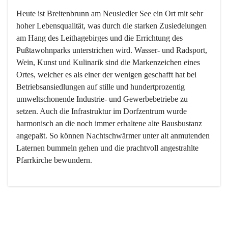
Heute ist Breitenbrunn am Neusiedler See ein Ort mit sehr 
hoher Lebensqualität, was durch die starken Zusiedelungen 
am Hang des Leithagebirges und die Errichtung des 
Pußtawohnparks unterstrichen wird. Wasser- und Radsport, 
Wein, Kunst und Kulinarik sind die Markenzeichen eines 
Ortes, welcher es als einer der wenigen geschafft hat bei 
Betriebsansiedlungen auf stille und hundertprozentig 
umweltschonende Industrie- und Gewerbebetriebe zu 
setzen. Auch die Infrastruktur im Dorfzentrum wurde 
harmonisch an die noch immer erhaltene alte Bausbustanz 
angepaßt. So können Nachtschwärmer unter alt anmutenden 
Laternen bummeln gehen und die prachtvoll angestrahlte 
Pfarrkirche bewundern.

Der Weinbau dominert heute nicht mehr, ist aber integrativer 
Bestandteil der Kultur des Ortes, da man hier schon lange 
von Massenweinbau auf Qualitätsweinbau umgestellt hat. 
So ist es auch nicht verwunderlich, dass eines der historisch 