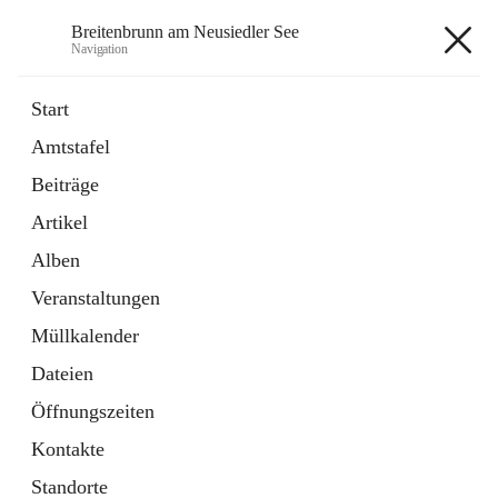
Breitenbrunn am Neusiedler See
Navigation
Breitenbrunn am Neusiedler See
Start
Amtstafel
Formulare
Beiträge
18 Schnellzugriffe
Artikel
Gemeindeservice
7 Schnellzugriffe
Alben
Veranstaltungen
+7
Müllkalender
Dateien
Öffnungszeiten
Kontakte
Hauptadresse
Standorte