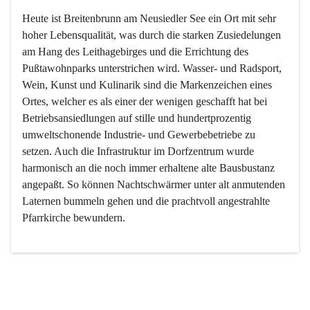
Heute ist Breitenbrunn am Neusiedler See ein Ort mit sehr 
hoher Lebensqualität, was durch die starken Zusiedelungen 
am Hang des Leithagebirges und die Errichtung des 
Pußtawohnparks unterstrichen wird. Wasser- und Radsport, 
Wein, Kunst und Kulinarik sind die Markenzeichen eines 
Ortes, welcher es als einer der wenigen geschafft hat bei 
Betriebsansiedlungen auf stille und hundertprozentig 
umweltschonende Industrie- und Gewerbebetriebe zu 
setzen. Auch die Infrastruktur im Dorfzentrum wurde 
harmonisch an die noch immer erhaltene alte Bausbustanz 
angepaßt. So können Nachtschwärmer unter alt anmutenden 
Laternen bummeln gehen und die prachtvoll angestrahlte 
Pfarrkirche bewundern.

Der Weinbau dominert heute nicht mehr, ist aber integrativer 
Bestandteil der Kultur des Ortes, da man hier schon lange 
von Massenweinbau auf Qualitätsweinbau umgestellt hat. 
So ist es auch nicht verwunderlich, dass eines der historisch 