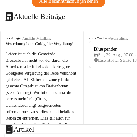
Alle Bekanntmachungen sehen
Aktuelle Beiträge
B
B
vor 4 Tagen
vor 2 Wochen
Amtliche Mitteilung
Veranstaltung
r
r
Verordnung betr. Goldgelbe Vergilbung!
e
e
Blutspenden
Leider ist auch die Gemeinde 
i
i
Sa., 29. Aug., 07:00 -
t
t
Breitenbrunn nicht vor der durch die 
e
e
Amerikanische Rebzikade übertragene 
n
n
Goldgelbe Vergilbung der Rebe verschont 
b
b
geblieben. Als Sicherheitszone gilt das 
r
r
gesamte Ortsgebiet von Breitenbrunn 
u
u
(siehe Anhang). Wir bitten nochmal die 
n
n
n
n
bereits mehrfach (Cities, 
a
a
Gemeindezeitung) ausgesendeten 
m
m
Informationen zu studieren und befallene 
N
N
Reben zu entfernen. Dies gilt auch für 
e
e
einzelne Reben. Gemäß Burgenländischen 
u
u
Artikel
Weinbaugesetz sind nicht gepflegte oder 
s
s