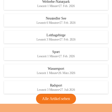
i
i
unzulässige Weingärten zu roden! Bitte 
Welterbe-Naturpark
e
e
helfen wir zusammen um unsere Winzer 
Lesezeit 1 Minute
•
27. Feb. 2026
d
d
vor den prognostizierten Ernteausfällen 
l
l
und den daraus folgenden wirtschaftlichen 
e
e
Neusiedler See
Schäden zu bewahren.
r
r
Lesezeit 6 Minuten
•
27. Feb. 2026
S
S
Verordnungen
e
e
Leithagebirge
04.08.2026
e
e
Lesezeit 3 Minuten
•
27. Feb. 2026
Maßnahmen zur Bekämpfung
der Goldgelben Vergilbung der
Sport
Rebe und der Amerikanischen
Lesezeit 1 Minute
•
27. Feb. 2026
Rebzikade
Anhang VBl. EU Nr. 18
Wassersport
_2026
Lesezeit 1 Minute
•
26. März 2026
1 Seite
•
1,4 MB
Radsport
VBl. EU Nr. 18_2026
Lesezeit 3 Minuten
•
27. Juli 2026
2 Seiten
•
2,1 MB
Alle Artikel sehen