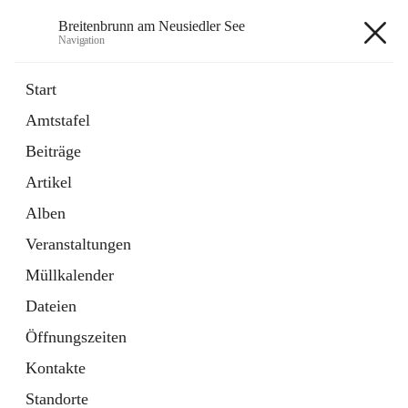
Breitenbrunn am Neusiedler See
Navigation
Breitenbrunn am Neusiedler See
Start
Amtstafel
Formulare
Beiträge
18 Schnellzugriffe
Artikel
Gemeindeservice
7 Schnellzugriffe
Alben
Veranstaltungen
+7
Müllkalender
Dateien
Öffnungszeiten
Kontakte
Hauptadresse
Standorte