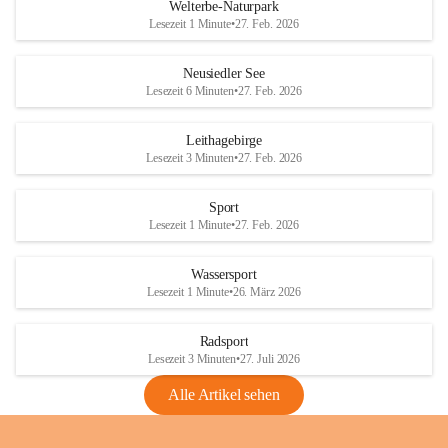
i
i
unzulässige Weingärten zu roden! Bitte 
Welterbe-Naturpark
e
e
helfen wir zusammen um unsere Winzer 
Lesezeit 1 Minute
•
27. Feb. 2026
d
d
vor den prognostizierten Ernteausfällen 
l
l
und den daraus folgenden wirtschaftlichen 
e
e
Neusiedler See
Schäden zu bewahren.
r
r
Lesezeit 6 Minuten
•
27. Feb. 2026
S
S
Verordnungen
e
e
Leithagebirge
04.08.2026
e
e
Lesezeit 3 Minuten
•
27. Feb. 2026
Maßnahmen zur Bekämpfung
der Goldgelben Vergilbung der
Sport
Rebe und der Amerikanischen
Lesezeit 1 Minute
•
27. Feb. 2026
Rebzikade
Anhang VBl. EU Nr. 18
Wassersport
_2026
Lesezeit 1 Minute
•
26. März 2026
1 Seite
•
1,4 MB
Radsport
VBl. EU Nr. 18_2026
Lesezeit 3 Minuten
•
27. Juli 2026
2 Seiten
•
2,1 MB
Alle Artikel sehen