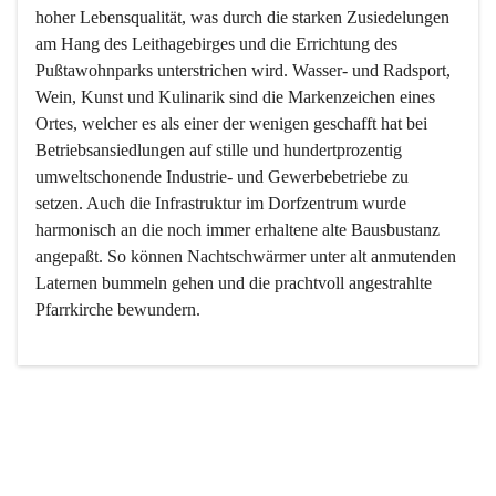
hoher Lebensqualität, was durch die starken Zusiedelungen 
am Hang des Leithagebirges und die Errichtung des 
Pußtawohnparks unterstrichen wird. Wasser- und Radsport, 
Wein, Kunst und Kulinarik sind die Markenzeichen eines 
Ortes, welcher es als einer der wenigen geschafft hat bei 
Betriebsansiedlungen auf stille und hundertprozentig 
umweltschonende Industrie- und Gewerbebetriebe zu 
setzen. Auch die Infrastruktur im Dorfzentrum wurde 
harmonisch an die noch immer erhaltene alte Bausbustanz 
angepaßt. So können Nachtschwärmer unter alt anmutenden 
Laternen bummeln gehen und die prachtvoll angestrahlte 
Pfarrkirche bewundern.

Der Weinbau dominert heute nicht mehr, ist aber integrativer 
Bestandteil der Kultur des Ortes, da man hier schon lange 
von Massenweinbau auf Qualitätsweinbau umgestellt hat. 
So ist es auch nicht verwunderlich, dass eines der historisch 
wertvollsten Gebäude die Ortsvinothek beherbergt und dass 
der Kellering ein beliebtes Ziel darstellt.
