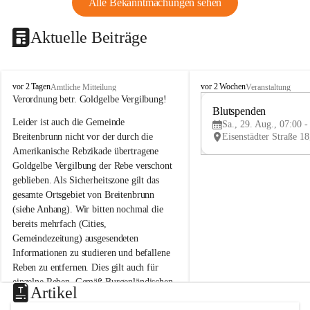
Alle Bekanntmachungen sehen
Aktuelle Beiträge
B
B
vor 2 Tagen
vor 2 Wochen
Amtliche Mitteilung
Veranstaltung
r
r
Verordnung betr. Goldgelbe Vergilbung!
e
e
Blutspenden
Leider ist auch die Gemeinde 
i
i
Sa., 29. Aug., 07:00 -
t
t
Breitenbrunn nicht vor der durch die 
e
e
Amerikanische Rebzikade übertragene 
n
n
Goldgelbe Vergilbung der Rebe verschont 
b
b
geblieben. Als Sicherheitszone gilt das 
r
r
gesamte Ortsgebiet von Breitenbrunn 
u
u
(siehe Anhang). Wir bitten nochmal die 
n
n
n
n
bereits mehrfach (Cities, 
a
a
Gemeindezeitung) ausgesendeten 
m
m
Informationen zu studieren und befallene 
N
N
Reben zu entfernen. Dies gilt auch für 
e
e
einzelne Reben. Gemäß Burgenländischen 
u
u
Artikel
Weinbaugesetz sind nicht gepflegte oder 
s
s