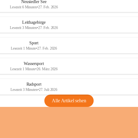
e
e
Neusiedler See
r
r
Lesezeit 6 Minuten
•
27. Feb. 2026
S
S
e
e
Leithagebirge
e
e
Lesezeit 3 Minuten
•
27. Feb. 2026
Sport
Lesezeit 1 Minute
•
27. Feb. 2026
Wassersport
Lesezeit 1 Minute
•
26. März 2026
Radsport
Lesezeit 3 Minuten
•
27. Juli 2026
Alle Artikel sehen