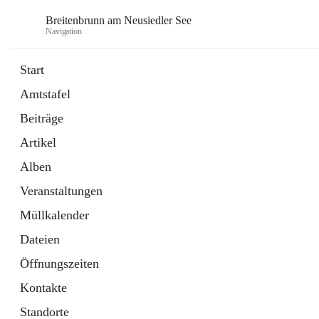
Breitenbrunn am Neusiedler See
Navigation
Start
Amtstafel
Formulare
Beiträge
18 Schnellzugriffe
Artikel
Gemeindeservice
7 Schnellzugriffe
Alben
Veranstaltungen
Müllkalender
Dateien
Öffnungszeiten
Kontakte
Standorte