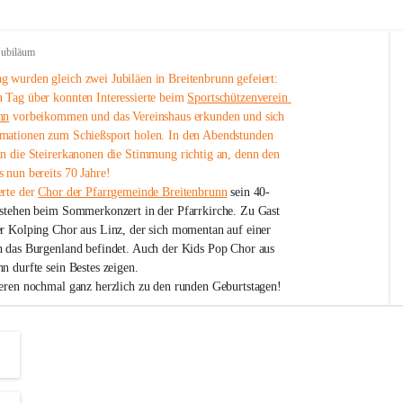
Jubiläum
 wurden gleich zwei Jubiläen in Breitenbrunn gefeiert: 
 Tag über konnten Interessierte beim 
Sportschützenverein 
nn
 vorbeikommen und das Vereinshaus erkunden und sich 
mationen zum Schießsport holen. In den Abendstunden 
nn die Steirerkanonen die Stimmung richtig an, denn den 
 nun bereits 70 Jahre!
rte der 
Chor der Pfarrgemeinde Breitenbrunn
 sein 40-
estehen beim Sommerkonzert in der Pfarrkirche. Zu Gast 
er Kolping Chor aus Linz, der sich momentan auf einer 
h das Burgenland befindet. Auch der Kids Pop Chor aus 
n durfte sein Bestes zeigen.
ieren nochmal ganz herzlich zu den runden Geburtstagen!