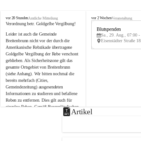
B
B
vor 20 Stunden
vor 2 Wochen
Amtliche Mitteilung
Veranstaltung
r
r
Verordnung betr. Goldgelbe Vergilbung!
e
e
Blutspenden
Leider ist auch die Gemeinde 
i
i
Sa., 29. Aug., 07:00 -
t
t
Breitenbrunn nicht vor der durch die 
e
e
Amerikanische Rebzikade übertragene 
n
n
Goldgelbe Vergilbung der Rebe verschont 
b
b
geblieben. Als Sicherheitszone gilt das 
r
r
gesamte Ortsgebiet von Breitenbrunn 
u
u
(siehe Anhang). Wir bitten nochmal die 
n
n
n
n
bereits mehrfach (Cities, 
a
a
Gemeindezeitung) ausgesendeten 
m
m
Informationen zu studieren und befallene 
N
N
Reben zu entfernen. Dies gilt auch für 
e
e
einzelne Reben. Gemäß Burgenländischen 
u
u
Artikel
Weinbaugesetz sind nicht gepflegte oder 
s
s
i
i
unzulässige Weingärten zu roden! Bitte 
e
e
helfen wir zusammen um unsere Winzer 
d
d
vor den prognostizierten Ernteausfällen 
l
l
und den daraus folgenden wirtschaftlichen 