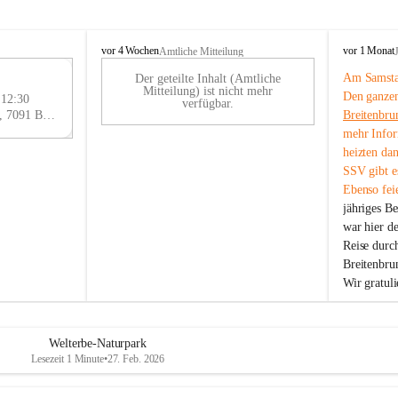
B
B
vor 4 Wochen
vor 1 Monat
Amtliche Mitteilung
r
r
Am Samstag
Der geteilte Inhalt (Amtliche
e
e
29
Mitteilung) ist nicht mehr
Den ganzen
i
i
 12:30
AU
verfügbar.
t
t
Eisenstädter Straße 18, 7091 Breitenbrunn am Neusiedler See, AUT
Breitenbru
G
e
e
mehr Infor
n
n
heizten da
b
b
SSV gibt es
r
r
Ebenso feie
u
u
jähriges B
n
n
n
n
war hier d
a
a
Reise durc
m
m
Breitenbrun
N
N
Wir gratul
e
e
u
u
s
s
i
i
Welterbe-Naturpark
e
e
Lesezeit 1 Minute
•
27. Feb. 2026
d
d
l
l