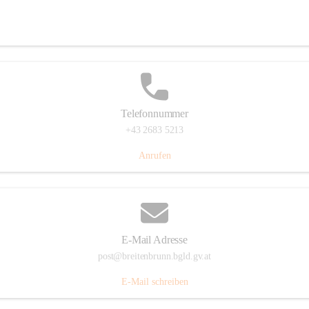
Eisenstädterstraße 18, 7091 Breitenbrunn am Neusiedler See, AUT
Auf Karte ansehen
Telefonnummer
+43 2683 5213
Anrufen
E-Mail Adresse
post@breitenbrunn.bgld.gv.at
E-Mail schreiben